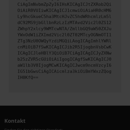
CiAgImNvbmZpZyI6IHsKICAgICJtZXRob2Qi
OiAiR0VUIiwKICAgICJ1cmwiOiAiaHR0cHM6
Ly9hcGkueC5ha3MtcHJvZC5hdWRhcmlzLm5l
dC92MS9jbGllbnRzLzIzMTAvd2Vic2l0ZS12
ZWhpY2xlcy9WMTcwNTA/ZmllbGQ9aW50ZXJu
YWxOdW1iZXImd2Vic2l0ZT02MTcyOGNmOTI1
ZTg3NzU0OWQyYzdiMGQiLAogICAgImhlYWRl
cnMiOiB7fSwKICAgICJib2R5IjogbnVsbCwK
ICAgICJleHBlY3QiOiB7CiAgICAgICJyZXNw
b25zZVR5cGUiOiAiIgogICAgfSwKICAgICJ0
aW1lb3V0IjogMCwKICAgICJwcm9ncmVzcyI6
IG51bGwsCiAgICAicmlza3kiOiBmYWxzZQog
IH0KfQ==
Kontakt