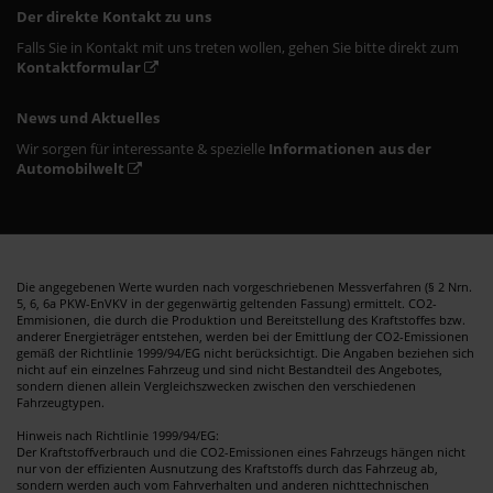
Der direkte Kontakt zu uns
Falls Sie in Kontakt mit uns treten wollen, gehen Sie bitte direkt zum
Kontaktformular
News und Aktuelles
Wir sorgen für interessante & spezielle
Informationen aus der
Automobilwelt
Die angegebenen Werte wurden nach vorgeschriebenen Messverfahren (§ 2 Nrn.
5, 6, 6a PKW-EnVKV in der gegenwärtig geltenden Fassung) ermittelt. CO2-
Emmisionen, die durch die Produktion und Bereitstellung des Kraftstoffes bzw.
anderer Energieträger entstehen, werden bei der Emittlung der CO2-Emissionen
gemäß der Richtlinie 1999/94/EG nicht berücksichtigt. Die Angaben beziehen sich
nicht auf ein einzelnes Fahrzeug und sind nicht Bestandteil des Angebotes,
sondern dienen allein Vergleichszwecken zwischen den verschiedenen
Fahrzeugtypen.
Hinweis nach Richtlinie 1999/94/EG:
Der Kraftstoffverbrauch und die CO2-Emissionen eines Fahrzeugs hängen nicht
nur von der effizienten Ausnutzung des Kraftstoffs durch das Fahrzeug ab,
sondern werden auch vom Fahrverhalten und anderen nichttechnischen