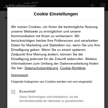
Zum
Hauptinhalt
Cookie Einstellungen
springen
Startseite
Fahrzeuge
Wir nutzen Cookies, um Ihnen die bestmögliche Nutzung
unserer Webseite zu ermöglichen und unsere
Kommunikation mit Ihnen zu verbessern. Wir
Fehler: Network Error
berücksichtigen hierbei Ihre Präferenzen und verarbeiten
Daten für Marketing und Statistiken nur, wenn Sie uns Ihre
Beim Laden ist ein Fehler aufgetreten.
Einwilligung geben. Wenn Sie zu einem späteren
Hier sind ein paar Tipps, die dir helfen können:
Zeitpunkt Ihre Meinung ändern, können Sie die
Einwilligung jederzeit für die Zukunft widerrufen. Weitere
Überprüfe deine Firewall und deine
Informationen zum Umfang der Datenverarbeitung finden
Sie hier:
Datenschutzerklärung
,
Cookie-Richtlinie
.
Internetverbindung.
Laden andere Webseiten, zum Beispiel deine
Impressum
Suchmaschine?
Folgende Kategorien von Cookies werden von uns eingesetzt:
Prüfe deine Browsererweiterungen.
Manche Erweiterungen, wie Werbeblocker,
Essentiell
können das Laden bestimmter Seiten
Diese Technologien sind erforderlich, um die
Kernfunktionalität der Webseite zu gewährleisten.
verhindern. Funktioniert die Seite in einem
anderen Browser oder in einem privaten