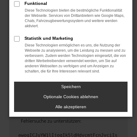
Funktional
Fenster?
Diese Technologien bieten die bestmögliche Funktionalität
Starte dein Gerät neu.
der Webseite. Services von Drittanbietern wie Google Maps,
Chats, Fahrzeugbewertungssystem und weitere werden
Das kann manchmal helfen, vorübergehende
aktiviert.
Probleme zu beheben.
Stelle sicher, dass dein Browser und dein
Statistik und Marketing
Betriebssystem auf dem neuesten Stand
Diese Technologien ermöglichen es uns, die Nutzung der
sind.
Webseite zu analysieren, um die Leistung zu messen und zu
verbessern. Zudem werden Technologien eingesetzt, die von
Veraltete Software birgt nicht nur ein
dritten Werbetreibenden verwendet werden, um Sie auf
Sicherheitsrisiko, sondern kann auch dazu
anderen Webseiten zu verfolgen und um Anzeigen zu
führen, dass bestimmte Funktionen nicht mehr
schalten, die für Ihre Interessen relevant sind.
unterstützt werden.
Wende dich an den Webseitenbetreiber.
Speichern
Wenn du alle oben genannten Schritte versucht
Optionale Cookies ablehnen
hast, kontaktiere uns bitte. Wir werden
versuchen, das Problem zu beheben. Du kannst
Alle akzeptieren
uns diesen Text schicken, um uns bei der
Fehlersuche zu unterstützen:
ewogICJuYW1lIjogIk5ldHdvcmtFcnJvciIs