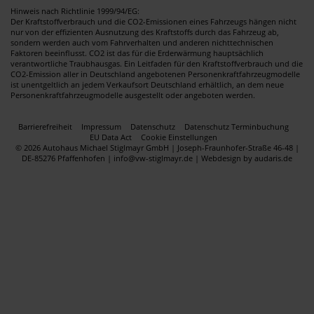
Hinweis nach Richtlinie 1999/94/EG:
Der Kraftstoffverbrauch und die CO2-Emissionen eines Fahrzeugs hängen nicht
nur von der effizienten Ausnutzung des Kraftstoffs durch das Fahrzeug ab,
sondern werden auch vom Fahrverhalten und anderen nichttechnischen
Faktoren beeinflusst. CO2 ist das für die Erderwärmung hauptsächlich
verantwortliche Traubhausgas. Ein Leitfaden für den Kraftstoffverbrauch und die
CO2-Emission aller in Deutschland angebotenen Personenkraftfahrzeugmodelle
ist unentgeltlich an jedem Verkaufsort Deutschland erhältlich, an dem neue
Personenkraftfahrzeugmodelle ausgestellt oder angeboten werden.
Barrierefreiheit
Impressum
Datenschutz
Datenschutz Terminbuchung
EU Data Act
Cookie Einstellungen
© 2026 Autohaus Michael Stiglmayr GmbH | Joseph-Fraunhofer-Straße 46-48 |
DE-85276 Pfaffenhofen | info@vw-stiglmayr.de |
Webdesign by audaris.de