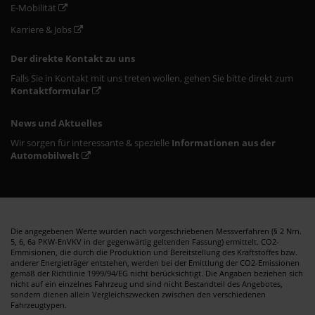
E-Mobilität
Karriere & Jobs
Der direkte Kontakt zu uns
Falls Sie in Kontakt mit uns treten wollen, gehen Sie bitte direkt zum
Kontaktformular
News und Aktuelles
Wir sorgen für interessante & spezielle
Informationen aus der
Automobilwelt
Die angegebenen Werte wurden nach vorgeschriebenen Messverfahren (§ 2 Nrn.
5, 6, 6a PKW-EnVKV in der gegenwärtig geltenden Fassung) ermittelt. CO2-
Emmisionen, die durch die Produktion und Bereitstellung des Kraftstoffes bzw.
anderer Energieträger entstehen, werden bei der Emittlung der CO2-Emissionen
gemäß der Richtlinie 1999/94/EG nicht berücksichtigt. Die Angaben beziehen sich
nicht auf ein einzelnes Fahrzeug und sind nicht Bestandteil des Angebotes,
sondern dienen allein Vergleichszwecken zwischen den verschiedenen
Fahrzeugtypen.