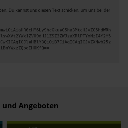
ben. Du kannst uns diesen Text schicken, um uns bei der
cmwiOiAiaHR0cHM6Ly9hcGkueC5ha3MtcHJvZC5hdWRh
clswXVt2YWx1ZV09dHJ1ZSZ3ZWJzaXRlPTYxNzI4Y2Y5
bCwKICAgICJleHBlY3QiOiB7CiAgICAgICJyZXNwb25z
OiBmYWxzZQogIH0KfQ==
n und Angeboten