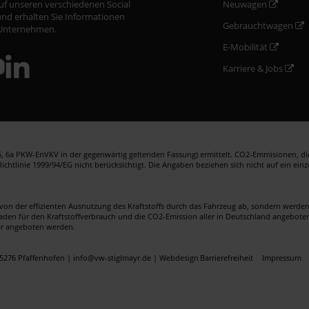
auf unseren verschiedenen Social
Neuwagen
nd erhalten Sie Informationen
Gebrauchtwagen
Unternehmen.
E-Mobilität
Karriere & Jobs
 6a PKW-EnVKV in der gegenwärtig geltenden Fassung) ermittelt. CO2-Emmisionen, die 
htlinie 1999/94/EG nicht berücksichtigt. Die Angaben beziehen sich nicht auf ein ein
von der effizienten Ausnutzung des Kraftstoffs durch das Fahrzeug ab, sondern werd
faden für den Kraftstoffverbrauch und die CO2-Emission aller in Deutschland angebote
er angeboten werden.
5276 Pfaffenhofen | info@vw-stiglmayr.de |
Webdesign
Barrierefreiheit
Impressum