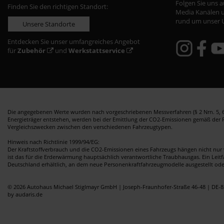
Folgen Sie uns 
Finden Sie den richtigen Standort:
Media Kanälen u
rund um unser 
Unsere Standorte
Entdecken Sie unser umfangreiches Angebot
für
Zubehör
und
Werkstattservice
Die angegebenen Werte wurden nach vorgeschriebenen Messverfahren (§ 2 Nrn. 5, 6,
Energieträger entstehen, werden bei der Emittlung der CO2-Emissionen gemäß der Ric
Vergleichszwecken zwischen den verschiedenen Fahrzeugtypen.
Hinweis nach Richtlinie 1999/94/EG:
Der Kraftstoffverbrauch und die CO2-Emissionen eines Fahrzeugs hängen nicht nur 
ist das für die Erderwärmung hauptsächlich verantwortliche Traubhausgas. Ein Leit
Deutschland erhältlich, an dem neue Personenkraftfahrzeugmodelle ausgestellt od
© 2026 Autohaus Michael Stiglmayr GmbH | Joseph-Fraunhofer-Straße 46-48 | DE-8
by audaris.de