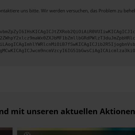
ontaktiere uns bitte. Wir werden versuchen, das Problem zu behe
vbmZpZyI6IHsKICAgICJtZXRob2QiOiAiR0VUIiwKICAgICJ1
2ZWhpY2xlcz9maWx0ZXJbMF1bZmllbGRdPWlzT3duJmZpbHRl
iLAogICAgImhlYWRlcnMiOiB7fSwKICAgICJib2R5IjogbnVs
gMCwKICAgICJwcm9ncmVzcyI6IG51bGwsCiAgICAicmlza3ki
and mit unseren aktuellen Aktione