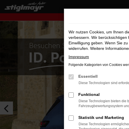
Zum
Hauptinhalt
+++ Jet
springen
Wir nutzen Cookies, um Ihnen d
verbessern. Wir berücksichtigen 
Einwilligung geben. Wenn Sie zu 
widerrufen. Weitere Information
Impressum
Folgende Kategorien von Cookies werd
Essentiell
Diese Technologien sind erforde
Funktional
Diese Technologien bieten die b
Fahrzeugbewertungssystem und w
Statistik und Marketing
Diese Technologien ermöglichen