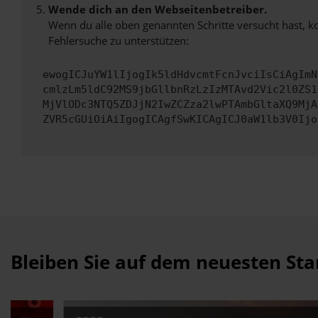
Wende dich an den Webseitenbetreiber.
Wenn du alle oben genannten Schritte versucht hast, k
Fehlersuche zu unterstützen:
ewogICJuYW1lIjogIk5ldHdvcmtFcnJvciIsCiAgImN
cmlzLm5ldC92MS9jbGllbnRzLzIzMTAvd2Vic2l0ZS1
MjVlODc3NTQ5ZDJjN2IwZCZza2lwPTAmbGltaXQ9MjA
ZVR5cGUiOiAiIgogICAgfSwKICAgICJ0aW1lb3V0Ijo
Bleiben Sie auf dem neuesten St