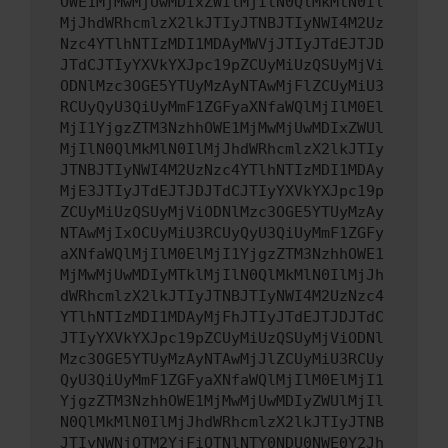
OWE1MjMwMjUwMDIxZWIlMjIlN0QlMkMlN0Il
MjJhdWRhcmlzX2lkJTIyJTNBJTIyNWI4M2Uz
Nzc4YTlhNTIzMDI1MDAyMWVjJTIyJTdEJTJD
JTdCJTIyYXVkYXJpc19pZCUyMiUzQSUyMjVi
ODNlMzc3OGE5YTUyMzAyNTAwMjFlZCUyMiU3
RCUyQyU3QiUyMmF1ZGFyaXNfaWQlMjIlM0El
MjI1YjgzZTM3NzhhOWE1MjMwMjUwMDIxZWUl
MjIlN0QlMkMlN0IlMjJhdWRhcmlzX2lkJTIy
JTNBJTIyNWI4M2UzNzc4YTlhNTIzMDI1MDAy
MjE3JTIyJTdEJTJDJTdCJTIyYXVkYXJpc19p
ZCUyMiUzQSUyMjViODNlMzc3OGE5YTUyMzAy
NTAwMjIxOCUyMiU3RCUyQyU3QiUyMmF1ZGFy
aXNfaWQlMjIlM0ElMjI1YjgzZTM3NzhhOWE1
MjMwMjUwMDIyMTklMjIlN0QlMkMlN0IlMjJh
dWRhcmlzX2lkJTIyJTNBJTIyNWI4M2UzNzc4
YTlhNTIzMDI1MDAyMjFhJTIyJTdEJTJDJTdC
JTIyYXVkYXJpc19pZCUyMiUzQSUyMjViODNl
Mzc3OGE5YTUyMzAyNTAwMjJlZCUyMiU3RCUy
QyU3QiUyMmF1ZGFyaXNfaWQlMjIlM0ElMjI1
YjgzZTM3NzhhOWE1MjMwMjUwMDIyZWUlMjIl
N0QlMkMlN0IlMjJhdWRhcmlzX2lkJTIyJTNB
JTIyNWNjOTM2YjFiOTNlNTY0NDU0NWE0Y2Jh