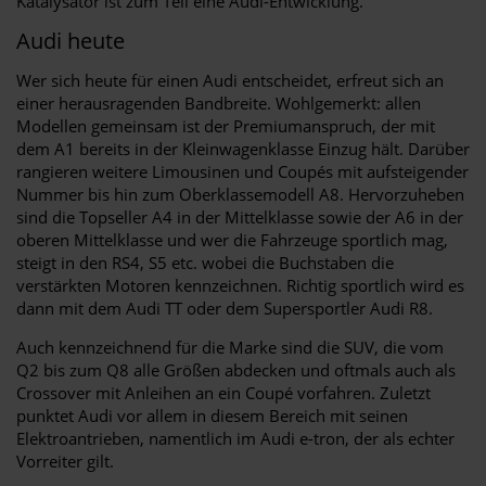
Katalysator ist zum Teil eine Audi-Entwicklung.
Audi heute
Wer sich heute für einen Audi entscheidet, erfreut sich an
einer herausragenden Bandbreite. Wohlgemerkt: allen
Modellen gemeinsam ist der Premiumanspruch, der mit
dem A1 bereits in der Kleinwagenklasse Einzug hält. Darüber
rangieren weitere Limousinen und Coupés mit aufsteigender
Nummer bis hin zum Oberklassemodell A8. Hervorzuheben
sind die Topseller A4 in der Mittelklasse sowie der A6 in der
oberen Mittelklasse und wer die Fahrzeuge sportlich mag,
steigt in den RS4, S5 etc. wobei die Buchstaben die
verstärkten Motoren kennzeichnen. Richtig sportlich wird es
dann mit dem Audi TT oder dem Supersportler Audi R8.
Auch kennzeichnend für die Marke sind die SUV, die vom
Q2 bis zum Q8 alle Größen abdecken und oftmals auch als
Crossover mit Anleihen an ein Coupé vorfahren. Zuletzt
punktet Audi vor allem in diesem Bereich mit seinen
Elektroantrieben, namentlich im Audi e-tron, der als echter
Vorreiter gilt.