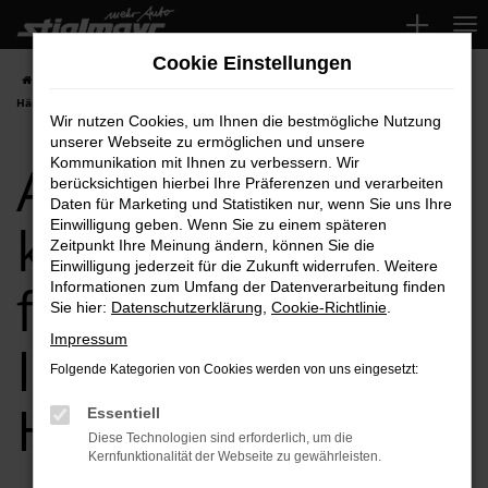
Zum
Hauptinhalt
Cookie Einstellungen
springen
Startseite
Audi einfach kaufen, leasen, finanzieren bei Ihrem Audi
Händler
Wir nutzen Cookies, um Ihnen die bestmögliche Nutzung
unserer Webseite zu ermöglichen und unsere
Audi einfach
Kommunikation mit Ihnen zu verbessern. Wir
berücksichtigen hierbei Ihre Präferenzen und verarbeiten
Daten für Marketing und Statistiken nur, wenn Sie uns Ihre
kaufen, leasen,
Einwilligung geben. Wenn Sie zu einem späteren
Zeitpunkt Ihre Meinung ändern, können Sie die
Einwilligung jederzeit für die Zukunft widerrufen. Weitere
finanzieren bei
Informationen zum Umfang der Datenverarbeitung finden
Sie hier:
Datenschutzerklärung
,
Cookie-Richtlinie
.
Impressum
Ihrem Audi
Folgende Kategorien von Cookies werden von uns eingesetzt:
Händler
Essentiell
Diese Technologien sind erforderlich, um die
Kernfunktionalität der Webseite zu gewährleisten.