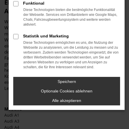
Einsteigen in Ihren Audi – gerne im
Funktional
Autohaus Stiglmayr
Diese Technologien bieten die bestmögliche Funktionalität
der Webseite. Services von Drittanbietern wie Google Maps,
Chats, Fahrzeugbewertungssystem und weitere werden
Wer sich für einen Audi interessiert, ist auf dem richtigen
aktiviert.
Weg in Sachen Mobilität. Die Rede ist von einem Hersteller
mit viel Tradition und Fahrzeugen in erstklassiger Qualität.
Statistik und Marketing
Wir vom Autohaus Stiglmayr wissen dies seit weit mehr als
Diese Technologien ermöglichen es uns, die Nutzung der
einem Jahrhundert. Unser Unternehmen stammt noch aus
Webseite zu analysieren, um die Leistung zu messen und zu
der Zeit der ersten Automobile und ist seither als
verbessern. Zudem werden Technologien eingesetzt, die von
Familienbetrieb organisch gewachsen. Wir schreiben Service
dritten Werbetreibenden verwendet werden, um Sie auf
anderen Webseiten zu verfolgen und um Anzeigen zu
groß, wenn es um Audi geht und unterbreiten Ihnen
schalten, die für Ihre Interessen relevant sind.
herausragende Angebote. Möglich ist dies durch die enorme
Kontinuität in unserer Arbeit aber auch durch das
eingespielte Team und unseren starken Zusammenhalt.
Speichern
Lernen Sie uns kennen und steigen Sie ein.
Optionale Cookies ablehnen
Alle akzeptieren
Modelle
Audi A1
Audi A3
Audi A4