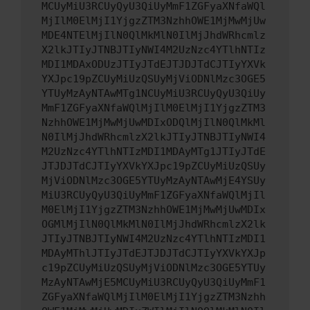
MCUyMiU3RCUyQyU3QiUyMmF1ZGFyaXNfaWQl
MjIlM0ElMjI1YjgzZTM3NzhhOWE1MjMwMjUw
MDE4NTElMjIlN0QlMkMlN0IlMjJhdWRhcmlz
X2lkJTIyJTNBJTIyNWI4M2UzNzc4YTlhNTIz
MDI1MDAxODUzJTIyJTdEJTJDJTdCJTIyYXVk
YXJpc19pZCUyMiUzQSUyMjViODNlMzc3OGE5
YTUyMzAyNTAwMTg1NCUyMiU3RCUyQyU3QiUy
MmF1ZGFyaXNfaWQlMjIlM0ElMjI1YjgzZTM3
NzhhOWE1MjMwMjUwMDIxODQlMjIlN0QlMkMl
N0IlMjJhdWRhcmlzX2lkJTIyJTNBJTIyNWI4
M2UzNzc4YTlhNTIzMDI1MDAyMTg1JTIyJTdE
JTJDJTdCJTIyYXVkYXJpc19pZCUyMiUzQSUy
MjViODNlMzc3OGE5YTUyMzAyNTAwMjE4YSUy
MiU3RCUyQyU3QiUyMmF1ZGFyaXNfaWQlMjIl
M0ElMjI1YjgzZTM3NzhhOWE1MjMwMjUwMDIx
OGMlMjIlN0QlMkMlN0IlMjJhdWRhcmlzX2lk
JTIyJTNBJTIyNWI4M2UzNzc4YTlhNTIzMDI1
MDAyMThlJTIyJTdEJTJDJTdCJTIyYXVkYXJp
c19pZCUyMiUzQSUyMjViODNlMzc3OGE5YTUy
MzAyNTAwMjE5MCUyMiU3RCUyQyU3QiUyMmF1
ZGFyaXNfaWQlMjIlM0ElMjI1YjgzZTM3Nzhh