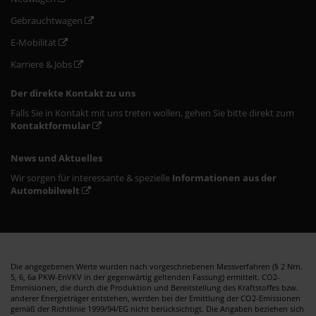
Gebrauchtwagen
E-Mobilität
Karriere & Jobs
Der direkte Kontakt zu uns
Falls Sie in Kontakt mit uns treten wollen, gehen Sie bitte direkt zum
Kontaktformular
News und Aktuelles
Wir sorgen für interessante & spezielle
Informationen aus der
Automobilwelt
Die angegebenen Werte wurden nach vorgeschriebenen Messverfahren (§ 2 Nrn.
5, 6, 6a PKW-EnVKV in der gegenwärtig geltenden Fassung) ermittelt. CO2-
Emmisionen, die durch die Produktion und Bereitstellung des Kraftstoffes bzw.
anderer Energieträger entstehen, werden bei der Emittlung der CO2-Emissionen
gemäß der Richtlinie 1999/94/EG nicht berücksichtigt. Die Angaben beziehen sich