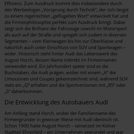
Effizienz. Zum Ausdruck kommt dies insbesondere durch
den Werbeslogan „Vorsprung durch Technik“, der sich längst
zu einem regelrechten „geflügelten Wort“ entwickelt hat und
die Firmenphilosophie perfekt zum Ausdruck bringt. Dabei
zeigt sich die Brillianz der Fahrzeuge sowohl im Motorsport
als auch auf der Straße und spiegelt sich zudem in diversen
Segmenten – vom Kleinwagen bis hin zur Oberklasse und
natürlich auch unter Einschluss von SUV und Sportwagen –
wider. Historisch steht hinter Audi das Lebenswerk des
August Horch, dessen Name indirekt im Firmennamen
verwendet wird. Ein Jahrhundert später sind es die
Buchstaben, die Audi prägen, wobei mit einem „A“ die
Limousinen und Coupés gekennzeichnet sind, während SUV
stets ein „Q“ erhalten und die Sportversionen mit „RS“ oder
„S“ daherkommen.
Die Entwicklung des Autobauers Audi
Am Anfang stand Horch, wobei der Familienname des
Firmengründer in gewisser Weise mit Audi identisch ist.
Schon 1900 hatte August Horch – seinerzeit im Kölner
Stadtteil Ehrenfeld – ein Unternehmen gegründet und war