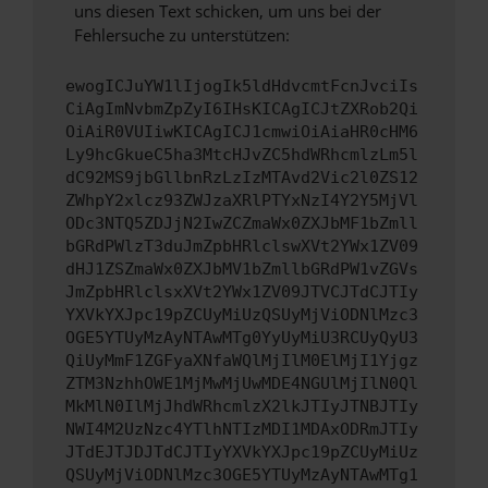
uns diesen Text schicken, um uns bei der
Fehlersuche zu unterstützen:
ewogICJuYW1lIjogIk5ldHdvcmtFcnJvciIs
CiAgImNvbmZpZyI6IHsKICAgICJtZXRob2Qi
OiAiR0VUIiwKICAgICJ1cmwiOiAiaHR0cHM6
Ly9hcGkueC5ha3MtcHJvZC5hdWRhcmlzLm5l
dC92MS9jbGllbnRzLzIzMTAvd2Vic2l0ZS12
ZWhpY2xlcz93ZWJzaXRlPTYxNzI4Y2Y5MjVl
ODc3NTQ5ZDJjN2IwZCZmaWx0ZXJbMF1bZmll
bGRdPWlzT3duJmZpbHRlclswXVt2YWx1ZV09
dHJ1ZSZmaWx0ZXJbMV1bZmllbGRdPW1vZGVs
JmZpbHRlclsxXVt2YWx1ZV09JTVCJTdCJTIy
YXVkYXJpc19pZCUyMiUzQSUyMjViODNlMzc3
OGE5YTUyMzAyNTAwMTg0YyUyMiU3RCUyQyU3
QiUyMmF1ZGFyaXNfaWQlMjIlM0ElMjI1Yjgz
ZTM3NzhhOWE1MjMwMjUwMDE4NGUlMjIlN0Ql
MkMlN0IlMjJhdWRhcmlzX2lkJTIyJTNBJTIy
NWI4M2UzNzc4YTlhNTIzMDI1MDAxODRmJTIy
JTdEJTJDJTdCJTIyYXVkYXJpc19pZCUyMiUz
QSUyMjViODNlMzc3OGE5YTUyMzAyNTAwMTg1