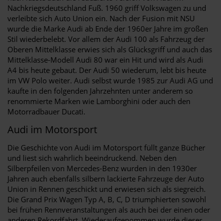
Nachkriegsdeutschland Fuß. 1960 griff Volkswagen zu und
verleibte sich Auto Union ein. Nach der Fusion mit NSU
wurde die Marke Audi ab Ende der 1960er Jahre im großen
Stil wiederbelebt. Vor allem der Audi 100 als Fahrzeug der
Oberen Mittelklasse erwies sich als Glücksgriff und auch das
Mittelklasse-Modell Audi 80 war ein Hit und wird als Audi
A4 bis heute gebaut. Der Audi 50 wiederum, lebt bis heute
im VW Polo weiter. Audi selbst wurde 1985 zur Audi AG und
kaufte in den folgenden Jahrzehnten unter anderem so
renommierte Marken wie Lamborghini oder auch den
Motorradbauer Ducati.
Audi im Motorsport
Die Geschichte von Audi im Motorsport füllt ganze Bücher
und liest sich wahrlich beeindruckend. Neben den
Silberpfeilen von Mercedes-Benz wurden in den 1930er
Jahren auch ebenfalls silbern lackierte Fahrzeuge der Auto
Union in Rennen geschickt und erwiesen sich als siegreich.
Die Grand Prix Wagen Typ A, B, C, D triumphierten sowohl
bei frühen Rennveranstaltungen als auch bei der einen oder
anderen Rekordfahrt. Wiederaufgenommen wurde dieser