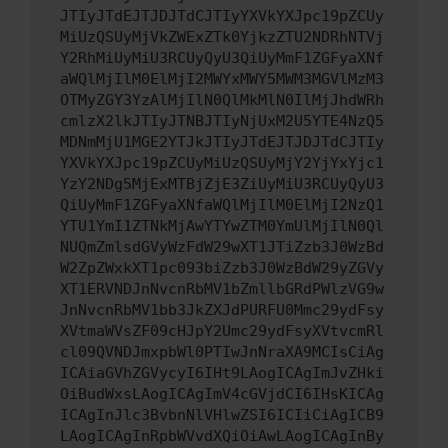
JTIyJTdEJTJDJTdCJTIyYXVkYXJpc19pZCUy
MiUzQSUyMjVkZWExZTk0YjkzZTU2NDRhNTVj
Y2RhMiUyMiU3RCUyQyU3QiUyMmF1ZGFyaXNf
aWQlMjIlM0ElMjI2MWYxMWY5MWM3MGVlMzM3
OTMyZGY3YzAlMjIlN0QlMkMlN0IlMjJhdWRh
cmlzX2lkJTIyJTNBJTIyNjUxM2U5YTE4NzQ5
MDNmMjU1MGE2YTJkJTIyJTdEJTJDJTdCJTIy
YXVkYXJpc19pZCUyMiUzQSUyMjY2YjYxYjc1
YzY2NDg5MjExMTBjZjE3ZiUyMiU3RCUyQyU3
QiUyMmF1ZGFyaXNfaWQlMjIlM0ElMjI2NzQ1
YTU1YmI1ZTNkMjAwYTYwZTM0YmUlMjIlN0Ql
NUQmZmlsdGVyWzFdW29wXT1JTiZzb3J0WzBd
W2ZpZWxkXT1pc093biZzb3J0WzBdW29yZGVy
XT1ERVNDJnNvcnRbMV1bZmllbGRdPWlzVG9w
JnNvcnRbMV1bb3JkZXJdPURFU0Mmc29ydFsy
XVtmaWVsZF09cHJpY2Umc29ydFsyXVtvcmRl
cl09QVNDJmxpbWl0PTIwJnNraXA9MCIsCiAg
ICAiaGVhZGVycyI6IHt9LAogICAgImJvZHki
OiBudWxsLAogICAgImV4cGVjdCI6IHsKICAg
ICAgInJlc3BvbnNlVHlwZSI6ICIiCiAgICB9
LAogICAgInRpbWVvdXQiOiAwLAogICAgInBy