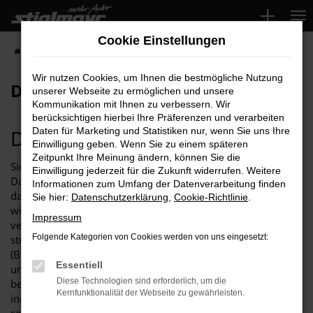
Zum
Hauptinhalt
Cookie Einstellungen
springen
Startseite
Datenschutz
Wir nutzen Cookies, um Ihnen die bestmögliche Nutzung
Datenschutz
unserer Webseite zu ermöglichen und unsere
Kommunikation mit Ihnen zu verbessern. Wir
berücksichtigen hierbei Ihre Präferenzen und verarbeiten
Datenschutzerklärung
Daten für Marketing und Statistiken nur, wenn Sie uns Ihre
Einwilligung geben. Wenn Sie zu einem späteren
Zeitpunkt Ihre Meinung ändern, können Sie die
Sie erhalten als Nutzer unserer Internetseite in dieser
Einwilligung jederzeit für die Zukunft widerrufen. Weitere
Datenschutzerklärung alle notwendigen Informationen
Informationen zum Umfang der Datenverarbeitung finden
darüber, wie, in welchem Umfang sowie zu welchem Zweck
Sie hier:
Datenschutzerklärung
,
Cookie-Richtlinie
.
wir oder Drittanbieter Daten von Ihnen erheben und diese
Impressum
verwenden. Die Erhebung und Nutzung Ihrer Daten erfolgt
Folgende Kategorien von Cookies werden von uns eingesetzt:
streng nach den Vorgaben des Bundesdatenschutzgesetzes
(BDSG) und des Digitale-Dienste-Gesetz (DDG). Wir fühlen
Essentiell
uns der Vertraulichkeit Ihrer personenbezogenen Daten
Diese Technologien sind erforderlich, um die
besonders verpflichtet und arbeiten deshalb streng
Kernfunktionalität der Webseite zu gewährleisten.
innerhalb der Grenzen, die die gesetzlichen Vorgaben uns