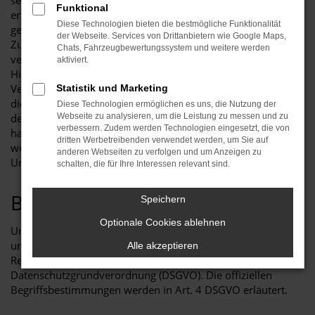
setzen. Die Erhebung dieser personenbezogenen Daten
Funktional
erfolgt auf freiwilliger Basis, wenn uns das möglich ist. Auch
Diese Technologien bieten die bestmögliche Funktionalität
geben wir diese Daten nur mit Ihrer ausdrücklichen
der Webseite. Services von Drittanbietern wie Google Maps,
Zustimmung an Dritte weiter. Wir sorgen bei besonders
Chats, Fahrzeugbewertungssystem und weitere werden
vertraulichen Daten wie im Zahlungsverkehr oder im
aktiviert.
Hinblick auf Ihre Anfragen an uns durch Einsatz einer SSL-
Verschlüsselung für hohe Sicherheit. Wir möchten es aber an
Statistik und Marketing
dieser Stelle nicht versäumen, auf die allgemeinen Gefahren
Diese Technologien ermöglichen es uns, die Nutzung der
der Internetnutzung hinzuweisen, auf die wir keinen Einfluss
Webseite zu analysieren, um die Leistung zu messen und zu
verbessern. Zudem werden Technologien eingesetzt, die von
haben. Besonders im E-Mail-Verkehr sind Ihre Daten ohne
dritten Werbetreibenden verwendet werden, um Sie auf
weitere Vorkehrungen nicht sicher und können unter
anderen Webseiten zu verfolgen und um Anzeigen zu
Umständen von Dritten erfasst werden.
schalten, die für Ihre Interessen relevant sind.
Begriffsbestimmungen
Speichern
Optionale Cookies ablehnen
Unsere Datenschutzerklärung soll für jedermann einfach
und verständlich sein. Die Datenschutzerklärung nutzt in der
Alle akzeptieren
Regel die offiziellen Begriffe der
Datenschutzgrundverordnung (DSGVO). Die offiziellen
Begriffsbestimmungen werden in Art. 4 DSGVO erläutert.