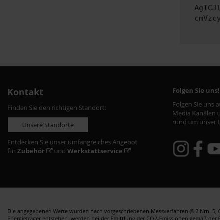
AgICJ
cmVzc
Kontakt
Folgen Sie uns!
Folgen Sie uns 
Finden Sie den richtigen Standort:
Media Kanälen u
rund um unser 
Unsere Standorte
Entdecken Sie unser umfangreiches Angebot
für
Zubehör
und
Werkstattservice
Die angegebenen Werte wurden nach vorgeschriebenen Messverfahren (§ 2 Nrn. 5, 6,
Energieträger entstehen, werden bei der Emittlung der CO2-Emissionen gemäß der Ric