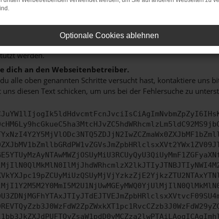
on dritten Werbetreibenden verwendet werden, um Sie auf anderen Webseiten zu ve
e dein Gerät neu.
ind.
ann manchmal helfen, vorübergehende Probleme zu beheben.
e sicher, dass dein Browser und dein Betriebssystem auf de
Optionale Cookies ablehnen
ete Software birgt nicht nur ein Sicherheitsrisiko, sondern kann
tützt werden.
 dich an den Webseitenbetreiber.
u alle oben genannten Schritte versucht hast, kontaktiere uns 
 uns diesen Text schicken, um uns bei der Fehlersuche zu unterst
CJuYW1lIjogIk5ldHdvcmtFcnJvciIsCiAgImNvbmZpZyI6IHs
0cHM6Ly9hcGkueC5ha3MtcHJvZC5hdWRhcmlzLm5ldC92MS9jb
TYxNzI4Y2Y5MjVlODc3NTQ5ZDJjN2IwZCZmaWx0ZXJbMF1bZml
0ZXJbMV1bZmllbGRdPW1vZGVsJmZpbHRlclsxXVt2YWx1ZV09J
GE5YTUyMzAyNTAwMWZjOSUyMiU3RCUyQyU3QiUyMmF1ZGFyaXN
lMjIlN0QlMkMlN0IlMjJhdWRhcmlzX2lkJTIyJTNBJTIyNWI4M
XVkYXJpc19pZCUyMiUzQSUyMjVjYzkzZjE2YjkzZTU2NTAxYTN
lMjI1Y2M5M2Y0MmI5M2U1NjUwMGEyMWQ0YjUlMjIlN0QlMkMlN
DU3ZDNjMGFhYTAxJTIyJTdEJTVEJmZpbHRlclsxXVtvcF09SU4
9REVTQyZzb3J0WzFdW2ZpZWxkXT1pc1RvcCZzb3J0WzFdW29yZ
l1bb3JkZXJdPUFTQyZsaW1pdD0yMCZza2lwPTAiLAogICAgImh