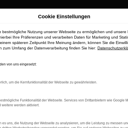
Cookie Einstellungen
ie bestmögliche Nutzung unserer Webseite zu ermöglichen und unsere
hierbei Ihre Präferenzen und verarbeiten Daten für Marketing und Stati
einem späteren Zeitpunkt Ihre Meinung ändern, können Sie die Einwillig
en zum Umfang der Datenverarbeitung finden Sie hier:
Datenschutzerkl
en von uns eingesetzt:
r: Network Error
n ist ein Fehler aufgetreten.
rlich, um die Kernfunktionalität der Webseite zu gewährleisten.
 ein paar Tipps, die dir helfen können:
rüfe deine Firewall und deine Internetverbindung.
estmögliche Funktionalität der Webseite. Services von Drittanbietern wie Google 
 andere Webseiten, zum Beispiel deine Suchmaschine?
eitere werden aktiviert.
 deine Browsererweiterungen.
 Erweiterungen, wie Werbeblocker, können das Laden bestimmter 
 es uns, die Nutzung der Webseite zu analysieren, um die Leistung zu messen u
n Browser oder in einem privaten Fenster?