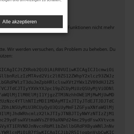
rfolgen und um Anzeigen zu schalten,
m neuesten Stand sind.
Alle akzeptieren
 auch dazu führen, dass bestimmte Funktionen nicht mehr
bitte. Wir werden versuchen, das Problem zu beheben. Du
ützen:
KICAgICJtZXRob2QiOiAiR0VUIiwKICAgICJ1cmwiOi
GllbnRzLzIzMTAvd2Vic2l0ZS12ZWhpY2xlcz93ZWJz
lbGRdPWlzT3duJmZpbHRlclswXVt2YWx1ZV09dHJ1ZS
TVCJTdCJTIyYXVkYXJpc19pZCUyMiUzQSUyMjViODNl
faWQlMjIlM0ElMjI1YjgzZTM3NzhhOWE1MjMwMjUwMD
2UzNzc4YTlhNTIzMDI1MDAyMTIxJTIyJTdEJTJDJTdC
lZDhiNSUyMiU3RCUyQyU3QiUyMmF1ZGFyaXNfaWQlMj
0IlMjJhdWRhcmlzX2lkJTIyJTNBJTIyNWYzNTIzZjM1
mc29ydFswXVtmaWVsZF09aXNPd24mc29ydFswXVtvcm
GVyXT1ERVNDJnNvcnRbMl1bZmllbGRdPXByaWNlJnNv
lYWRlcnMiOiB7fSwKICAgICJib2R5IjogbnVsbCwKIC