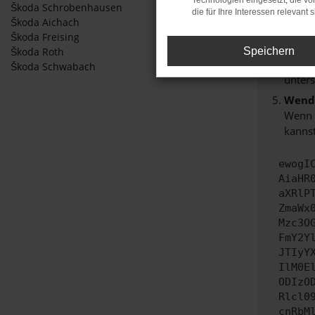
Technologien eingesetzt, die v
Škoda Schrobenhausen
Start
die für Ihre Interessen relevant s
Škoda Aichach
Das k
Škoda Freising
Stell
Speichern
Škoda Roth
Veralt
Škoda Schwabach
unters
Wende
Wenn d
kannst
ewogI
AiaHR
aXRlP
ZmaWx
Mzc3O
FmY2Y
JTIyY
IlM0E
ODIzO
Rlcl0
cnRbM