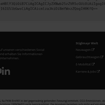
leHBlY3QiOiB7CiAgICAgICJyZXNwb25zZVR5cGUiOiAiIgogI
yI6IG51bGwsCiAgICAicmlza3kiOiBmYWxzZQogIH0KfQ==
Stiglmayr Welt
auf unseren verschiedenen Social
Neuwagen
nd erhalten Sie Informationen
Gebrauchtwagen
Unternehmen.
E-Mobilität
Karriere & Jobs
 6a PKW-EnVKV in der gegenwärtig geltenden Fassung) ermittelt. CO2-Emmisionen, die 
htlinie 1999/94/EG nicht berücksichtigt. Die Angaben beziehen sich nicht auf ein ein