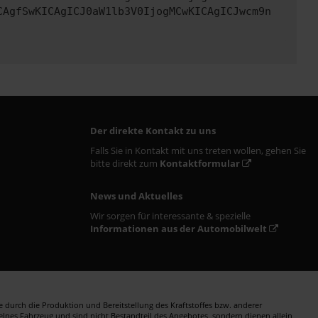
CAgfSwKICAgICJ0aW1lb3V0IjogMCwKICAgICJwcm9n
Der direkte Kontakt zu uns
Falls Sie in Kontakt mit uns treten wollen, gehen Sie
bitte direkt zum
Kontaktformular
News und Aktuelles
Wir sorgen für interessante & spezielle
Informationen aus der Automobilwelt
durch die Produktion und Bereitstellung des Kraftstoffes bzw. anderer
zelnes Fahrzeug und sind nicht Bestandteil des Angebotes, sondern dienen allein