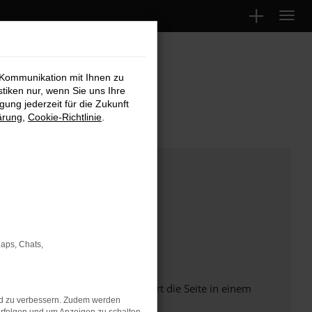
 Kommunikation mit Ihnen zu
stiken nur, wenn Sie uns Ihre
ung jederzeit für die Zukunft
ärung
,
Cookie-Richtlinie
.
Maps, Chats,
Seiten verhindern. Funktioniert die Seite in einem
nd zu verbessern. Zudem werden