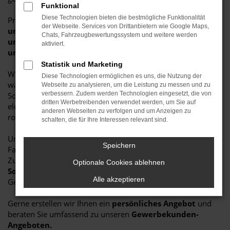
Funktional
Diese Technologien bieten die bestmögliche Funktionalität
Profitieren Sie von
attraktiven Konditionen
und einer
der Webseite. Services von Drittanbietern wie Google Maps,
unabhängigen
sowie
professionellen Beratung an
Chats, Fahrzeugbewertungssystem und weitere werden
unseren Standorten in Pfaffenhofen, Schrobenhausen
aktiviert.
und Hilpoltstein.
Statistik und Marketing
Wir unterstützen Sie dabei, die optimale Fahrzeugvariante zu
Diese Technologien ermöglichen es uns, die Nutzung der
wählen – egal ob
Leasing, Kauf
oder
Finanzierung
. Unser
Webseite zu analysieren, um die Leistung zu messen und zu
verbessern. Zudem werden Technologien eingesetzt, die von
Sortiment umfasst eine breite Palette an Modellen: vom
dritten Werbetreibenden verwendet werden, um Sie auf
eleganten Dienstwagen über geräumige Kombis bis hin zu
anderen Webseiten zu verfolgen und um Anzeigen zu
robusten Transportern und Nutzfahrzeugen.
schalten, die für Ihre Interessen relevant sind.
Unsere
flexiblen Lösungen
ermöglichen es Ihnen, Ihre
Speichern
Fahrzeuge effizient zu verwalten und individuell anzupassen.
Zudem profitieren Sie regelmäßig von exklusiven
Optionale Cookies ablehnen
Sonderkonditionen
, die speziell auf die Bedürfnisse von
Alle akzeptieren
Gewerbekunden abgestimmt sind.
Gerne erstellen wir Ihnen ein
persönliches Angebot
und
beraten Sie umfassend zu unseren
Gewerbekunden-
Angeboten.