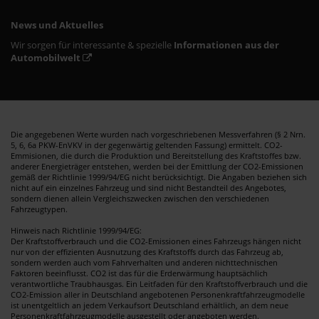
News und Aktuelles
Wir sorgen für interessante & spezielle
Informationen aus der
Automobilwelt
Die angegebenen Werte wurden nach vorgeschriebenen Messverfahren (§ 2 Nrn.
5, 6, 6a PKW-EnVKV in der gegenwärtig geltenden Fassung) ermittelt. CO2-
Emmisionen, die durch die Produktion und Bereitstellung des Kraftstoffes bzw.
anderer Energieträger entstehen, werden bei der Emittlung der CO2-Emissionen
gemäß der Richtlinie 1999/94/EG nicht berücksichtigt. Die Angaben beziehen sich
nicht auf ein einzelnes Fahrzeug und sind nicht Bestandteil des Angebotes,
sondern dienen allein Vergleichszwecken zwischen den verschiedenen
Fahrzeugtypen.
Hinweis nach Richtlinie 1999/94/EG:
Der Kraftstoffverbrauch und die CO2-Emissionen eines Fahrzeugs hängen nicht
nur von der effizienten Ausnutzung des Kraftstoffs durch das Fahrzeug ab,
sondern werden auch vom Fahrverhalten und anderen nichttechnischen
Faktoren beeinflusst. CO2 ist das für die Erderwärmung hauptsächlich
verantwortliche Traubhausgas. Ein Leitfaden für den Kraftstoffverbrauch und die
CO2-Emission aller in Deutschland angebotenen Personenkraftfahrzeugmodelle
ist unentgeltlich an jedem Verkaufsort Deutschland erhältlich, an dem neue
Personenkraftfahrzeugmodelle ausgestellt oder angeboten werden.