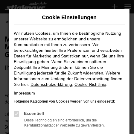
Zum
Hauptinhalt
Cookie Einstellungen
springen
Startseite
Businesskunden
Gewerbekunden
Wir nutzen Cookies, um Ihnen die bestmögliche Nutzung
Maßgeschneiderte
unserer Webseite zu ermöglichen und unsere
Mobilitätslösungen für
Kommunikation mit Ihnen zu verbessern. Wir
berücksichtigen hierbei Ihre Präferenzen und verarbeiten
Gewerbekunden
Daten für Marketing und Statistiken nur, wenn Sie uns Ihre
Einwilligung geben. Wenn Sie zu einem späteren
Ihre Vorteile ab dem ersten Fahrzeug!
Zeitpunkt Ihre Meinung ändern, können Sie die
Einwilligung jederzeit für die Zukunft widerrufen. Weitere
Informationen zum Umfang der Datenverarbeitung finden
Sie hier:
Datenschutzerklärung
,
Cookie-Richtlinie
.
Impressum
Für Unternehmen ist
zuverlässige Mobilität
das Rückgrat
des täglichen Geschäfts.
Folgende Kategorien von Cookies werden von uns eingesetzt:
Essentiell
Ob repräsentativer Firmenwagen, praktische Nutzfahrzeuge
oder maßgeschneiderte Fahrzeugangebote – bei der
Diese Technologien sind erforderlich, um die
Kernfunktionalität der Webseite zu gewährleisten.
Stiglmayr Gruppe finden Sie stets passende Lösungen, die
genau auf Ihre Anforderungen abgestimmt sind.