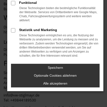
Funktional
Behindertengleichstellungsgesetz – BayBGG) und Bayerische
Barrierefreie Informationstechnik-Verordnung (BayBITV)
Diese Technologien bieten die bestmögliche Funktionalität
der Webseite. Services von Drittanbietern wie Google Maps,
Website
Chats, Fahrzeugbewertungssystem und weitere werden
aktiviert.
Diese Erklärung zur Barrierefreiheit gilt für die Website
Statistik und Marketing
https://www.stiglmayr-mehrauto.de
.
Diese Technologien ermöglichen es uns, die Nutzung der
Webseite zu analysieren, um die Leistung zu messen und zu
Letzte Aktualisierung der Website
verbessern. Zudem werden Technologien eingesetzt, die von
dritten Werbetreibenden verwendet werden, um Sie auf
Diese Website wurde zuletzt am 25.06.2025 in wesentlichen
anderen Webseiten zu verfolgen und um Anzeigen zu
Punkten inhaltlich überarbeitet.
schalten, die für Ihre Interessen relevant sind.
Feedback und Kontaktangaben
Speichern
Sind Ihnen Mängel beim barrierefreien Zugang zu Inhalten
Optionale Cookies ablehnen
auf unserer Website aufgefallen oder haben Sie
Anmerkungen sowie Fragen zum barrierefreien Zugang?
Alle akzeptieren
Melden Sie sich gerne bei uns unter:
info@vw-stiglmayr.de
Tel: +49844189530