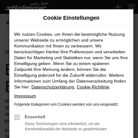
Zum
Hauptinhalt
Cookie Einstellungen
springen
Startseite
Barrierefreiheit
Wir nutzen Cookies, um Ihnen die bestmögliche Nutzung
unserer Webseite zu ermöglichen und unsere
Kommunikation mit Ihnen zu verbessern. Wir
Selbsteinschätzung durch Dritte
berücksichtigen hierbei Ihre Präferenzen und verarbeiten
Daten für Marketing und Statistiken nur, wenn Sie uns Ihre
Erklärung zur
Einwilligung geben. Wenn Sie zu einem späteren
Zeitpunkt Ihre Meinung ändern, können Sie die
Einwilligung jederzeit für die Zukunft widerrufen. Weitere
Barrierefreiheit
Informationen zum Umfang der Datenverarbeitung finden
Sie hier:
Datenschutzerklärung
,
Cookie-Richtlinie
.
Impressum
Wir (Autohaus Michael Stiglmayr GmbH) als
Folgende Kategorien von Cookies werden von uns eingesetzt:
Websitebetreiber sind bemüht, die Website in Einklang mit
den einschlägigen Vorschriften zur Barrierefreiheit zu
Essentiell
gestalten. Für uns gelten folgende Rechtsvorschriften:
Diese Technologien sind erforderlich, um die
Bayerisches Gesetz zur Gleichstellung, Integration und
Kernfunktionalität der Webseite zu gewährleisten.
Teilhabe von Menschen mit Behinderung (Bayerisches