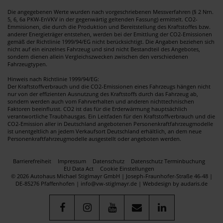
Die angegebenen Werte wurden nach vorgeschriebenen Messverfahren (§ 2 Nrn.
5, 6, 6a PKW-EnVKV in der gegenwärtig geltenden Fassung) ermittelt. CO2-
Emmisionen, die durch die Produktion und Bereitstellung des Kraftstoffes bzw.
anderer Energieträger entstehen, werden bei der Emittlung der CO2-Emissionen
gemäß der Richtlinie 1999/94/EG nicht berücksichtigt. Die Angaben beziehen sich
nicht auf ein einzelnes Fahrzeug und sind nicht Bestandteil des Angebotes,
sondern dienen allein Vergleichszwecken zwischen den verschiedenen
Fahrzeugtypen.
Hinweis nach Richtlinie 1999/94/EG:
Der Kraftstoffverbrauch und die CO2-Emissionen eines Fahrzeugs hängen nicht
nur von der effizienten Ausnutzung des Kraftstoffs durch das Fahrzeug ab,
sondern werden auch vom Fahrverhalten und anderen nichttechnischen
Faktoren beeinflusst. CO2 ist das für die Erderwärmung hauptsächlich
verantwortliche Traubhausgas. Ein Leitfaden für den Kraftstoffverbrauch und die
CO2-Emission aller in Deutschland angebotenen Personenkraftfahrzeugmodelle
ist unentgeltlich an jedem Verkaufsort Deutschland erhältlich, an dem neue
Personenkraftfahrzeugmodelle ausgestellt oder angeboten werden.
Barrierefreiheit
Impressum
Datenschutz
Datenschutz Terminbuchung
EU Data Act
Cookie Einstellungen
© 2026 Autohaus Michael Stiglmayr GmbH | Joseph-Fraunhofer-Straße 46-48 |
DE-85276 Pfaffenhofen | info@vw-stiglmayr.de |
Webdesign by audaris.de