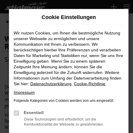
Zum
Hauptinhalt
Cookie Einstellungen
springen
Startseite
Service und Zubehör
Reifenwechsel
Wir nutzen Cookies, um Ihnen die bestmögliche Nutzung
Wir wechseln Ihre Reifen und
unserer Webseite zu ermöglichen und unsere
Räder
Kommunikation mit Ihnen zu verbessern. Wir
berücksichtigen hierbei Ihre Präferenzen und verarbeiten
Daten für Marketing und Statistiken nur, wenn Sie uns Ihre
Schnell, fachgerecht und kostengünstig
Einwilligung geben. Wenn Sie zu einem späteren
Zeitpunkt Ihre Meinung ändern, können Sie die
Einwilligung jederzeit für die Zukunft widerrufen. Weitere
Informationen zum Umfang der Datenverarbeitung finden
Sie hier:
Datenschutzerklärung
,
Cookie-Richtlinie
.
Den saisonalen Reifenwechsel, egal ob Sommerreifen oder
Winterreifen, sollten Sie von unserem geschulten Personal
Impressum
machen lassen, damit Ihre Verkehrssicherheit weiterhin
Folgende Kategorien von Cookies werden von uns eingesetzt:
gewährleistet ist.
Essentiell
Vom Reifenwechsel über das Auswuchten sowie einer
Diese Technologien sind erforderlich, um die
Reifenwäsche bis hin zur Reifeneinlagerung.
Kernfunktionalität der Webseite zu gewährleisten.
Wir bieten Ihnen den kompletten Reifenservice.