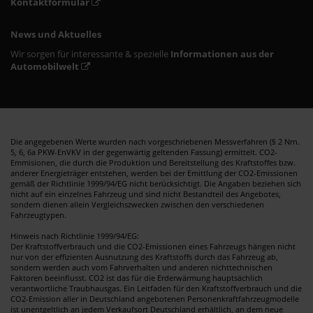
Kontaktformular
News und Aktuelles
Wir sorgen für interessante & spezielle
Informationen aus der
Automobilwelt
Die angegebenen Werte wurden nach vorgeschriebenen Messverfahren (§ 2 Nrn.
5, 6, 6a PKW-EnVKV in der gegenwärtig geltenden Fassung) ermittelt. CO2-
Emmisionen, die durch die Produktion und Bereitstellung des Kraftstoffes bzw.
anderer Energieträger entstehen, werden bei der Emittlung der CO2-Emissionen
gemäß der Richtlinie 1999/94/EG nicht berücksichtigt. Die Angaben beziehen sich
nicht auf ein einzelnes Fahrzeug und sind nicht Bestandteil des Angebotes,
sondern dienen allein Vergleichszwecken zwischen den verschiedenen
Fahrzeugtypen.
Hinweis nach Richtlinie 1999/94/EG:
Der Kraftstoffverbrauch und die CO2-Emissionen eines Fahrzeugs hängen nicht
nur von der effizienten Ausnutzung des Kraftstoffs durch das Fahrzeug ab,
sondern werden auch vom Fahrverhalten und anderen nichttechnischen
Faktoren beeinflusst. CO2 ist das für die Erderwärmung hauptsächlich
verantwortliche Traubhausgas. Ein Leitfaden für den Kraftstoffverbrauch und die
CO2-Emission aller in Deutschland angebotenen Personenkraftfahrzeugmodelle
ist unentgeltlich an jedem Verkaufsort Deutschland erhältlich, an dem neue