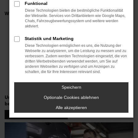
Funktional
Diese Technologien bieten die bestmögliche Funktionalität
Wir sind Ihr Ansprechpartner für:
der Webseite. Services von Drittanbietern wie Google Maps,
Chats, Fahrzeugbewertungssystem und weitere werden
Reifenwechsel oder Radwechsel – mit und ohne
aktiviert.
Wuchten
Reifenmontage
Statistik und Marketing
Reifenwäsche mit Ultraschall
Diese Technologien ermöglichen es uns, die Nutzung der
Vorgeschriebener Anzugsdrehmoment für Ihr
Webseite zu analysieren, um die Leistung zu messen und zu
Fahrzeug-Modell
verbessern. Zudem werden Technologien eingesetzt, die von
Wartung von Reifendruck-Kontrollsystemen
dritten Werbetreibenden verwendet werden, um Sie auf
anderen Webseiten zu verfolgen und um Anzeigen zu
Achsvermessung/ Spureinstellung
schalten, die für Ihre Interessen relevant sind.
Reifenlagerung
Top Reifen für Ihr Fahrzeug-Modell
Speichern
Unser Fachpersonal freut sich darauf, Sie umfassend
Optionale Cookies ablehnen
beraten zu dürfen.
Alle akzeptieren
JETZT TERMIN BUCHEN