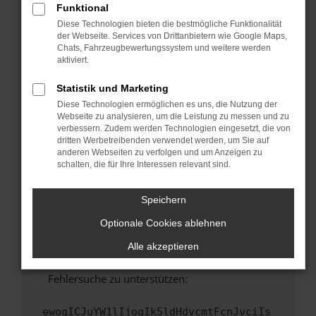
Funktional
Fenster?
Diese Technologien bieten die bestmögliche Funktionalität
Starte dein Gerät neu.
der Webseite. Services von Drittanbietern wie Google Maps,
Chats, Fahrzeugbewertungssystem und weitere werden
Das kann manchmal helfen, vorübergehende
aktiviert.
Probleme zu beheben.
Stelle sicher, dass dein Browser und dein
Statistik und Marketing
Betriebssystem auf dem neuesten Stand
Diese Technologien ermöglichen es uns, die Nutzung der
sind.
Webseite zu analysieren, um die Leistung zu messen und zu
verbessern. Zudem werden Technologien eingesetzt, die von
Veraltete Software birgt nicht nur ein
dritten Werbetreibenden verwendet werden, um Sie auf
Sicherheitsrisiko, sondern kann auch dazu
anderen Webseiten zu verfolgen und um Anzeigen zu
führen, dass bestimmte Funktionen nicht mehr
schalten, die für Ihre Interessen relevant sind.
unterstützt werden.
Wende dich an den Webseitenbetreiber.
Speichern
Wenn du alle oben genannten Schritte versucht
Optionale Cookies ablehnen
hast, kontaktiere uns bitte. Wir werden
versuchen, das Problem zu beheben. Du kannst
Alle akzeptieren
uns diesen Text schicken, um uns bei der
Fehlersuche zu unterstützen:
ewogICJuYW1lIjogIk5ldHdvcmtFcnJvciIs