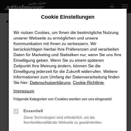
Zum
Hauptinhalt
Cookie Einstellungen
springen
Startseite
Fahrzeuge
Wir nutzen Cookies, um Ihnen die bestmögliche Nutzung
unserer Webseite zu ermöglichen und unsere
Kommunikation mit Ihnen zu verbessern. Wir
Fehler: Network Error
berücksichtigen hierbei Ihre Präferenzen und verarbeiten
Daten für Marketing und Statistiken nur, wenn Sie uns Ihre
Beim Laden ist ein Fehler aufgetreten.
Einwilligung geben. Wenn Sie zu einem späteren
Hier sind ein paar Tipps, die dir helfen können:
Zeitpunkt Ihre Meinung ändern, können Sie die
Einwilligung jederzeit für die Zukunft widerrufen. Weitere
Überprüfe deine Firewall und deine
Informationen zum Umfang der Datenverarbeitung finden
Sie hier:
Datenschutzerklärung
,
Cookie-Richtlinie
.
Internetverbindung.
Laden andere Webseiten, zum Beispiel deine
Impressum
Suchmaschine?
Folgende Kategorien von Cookies werden von uns eingesetzt:
Prüfe deine Browsererweiterungen.
Manche Erweiterungen, wie Werbeblocker,
Essentiell
können das Laden bestimmter Seiten
Diese Technologien sind erforderlich, um die
Kernfunktionalität der Webseite zu gewährleisten.
verhindern. Funktioniert die Seite in einem
anderen Browser oder in einem privaten