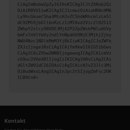
CiAgImNvbmZpZyI6IHsKICAgICJtZXRob2Qi
OiAiR0VUIiwKICAgICJ1cmwiOiAiaHR0cHM6
Ly9hcGkueC5ha3MtcHJvZC5hdWRhcmlzLm5l
dC92MS9jbGllbnRzLzIzMTAvd2Vic2l0ZS12
ZWhpY2xlcy9BVDE3MjA2P2ZpZWxkPWludGVy
bmFsTnVtYmVyJndlYnNpdGU9NjE3MjhjZjky
NWU4Nzc1NDlkMmM3YjBkIiwKICAgICJoZWFk
ZXJzIjoge30sCiAgICAiYm9keSI6IG51bGws
CiAgICAiZXhwZWN0IjogewogICAgICAicmVz
cG9uc2VUeXBlIjogIiIKICAgIH0sCiAgICAi
dGltZW91dCI6IDAsCiAgICAicHJvZ3Jlc3Mi
OiBudWxsLAogICAgInJpc2t5IjogZmFsc2UK
ICB9Cn0=
Kontakt