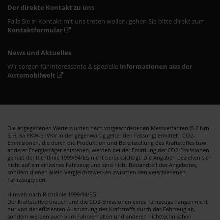
Der direkte Kontakt zu uns
Falls Sie in Kontakt mit uns treten wollen, gehen Sie bitte direkt zum
Kontaktformular
News und Aktuelles
Wir sorgen für interessante & spezielle
Informationen aus der
Automobilwelt
Die angegebenen Werte wurden nach vorgeschriebenen Messverfahren (§ 2 Nrn.
5, 6, 6a PKW-EnVKV in der gegenwärtig geltenden Fassung) ermittelt. CO2-
Emmisionen, die durch die Produktion und Bereitstellung des Kraftstoffes bzw.
anderer Energieträger entstehen, werden bei der Emittlung der CO2-Emissionen
gemäß der Richtlinie 1999/94/EG nicht berücksichtigt. Die Angaben beziehen sich
nicht auf ein einzelnes Fahrzeug und sind nicht Bestandteil des Angebotes,
sondern dienen allein Vergleichszwecken zwischen den verschiedenen
Fahrzeugtypen.
Hinweis nach Richtlinie 1999/94/EG:
Der Kraftstoffverbrauch und die CO2-Emissionen eines Fahrzeugs hängen nicht
nur von der effizienten Ausnutzung des Kraftstoffs durch das Fahrzeug ab,
sondern werden auch vom Fahrverhalten und anderen nichttechnischen