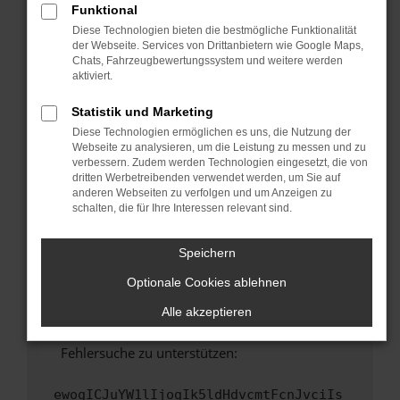
Funktional
Fenster?
Diese Technologien bieten die bestmögliche Funktionalität
Starte dein Gerät neu.
der Webseite. Services von Drittanbietern wie Google Maps,
Chats, Fahrzeugbewertungssystem und weitere werden
Das kann manchmal helfen, vorübergehende
aktiviert.
Probleme zu beheben.
Stelle sicher, dass dein Browser und dein
Statistik und Marketing
Betriebssystem auf dem neuesten Stand
Diese Technologien ermöglichen es uns, die Nutzung der
sind.
Webseite zu analysieren, um die Leistung zu messen und zu
verbessern. Zudem werden Technologien eingesetzt, die von
Veraltete Software birgt nicht nur ein
dritten Werbetreibenden verwendet werden, um Sie auf
Sicherheitsrisiko, sondern kann auch dazu
anderen Webseiten zu verfolgen und um Anzeigen zu
führen, dass bestimmte Funktionen nicht mehr
schalten, die für Ihre Interessen relevant sind.
unterstützt werden.
Wende dich an den Webseitenbetreiber.
Speichern
Wenn du alle oben genannten Schritte versucht
Optionale Cookies ablehnen
hast, kontaktiere uns bitte. Wir werden
versuchen, das Problem zu beheben. Du kannst
Alle akzeptieren
uns diesen Text schicken, um uns bei der
Fehlersuche zu unterstützen:
ewogICJuYW1lIjogIk5ldHdvcmtFcnJvciIs