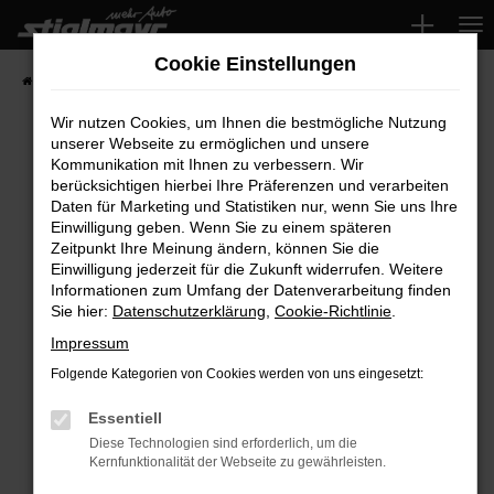
Zum
Hauptinhalt
Cookie Einstellungen
springen
Startseite
Fahrzeuge
Wir nutzen Cookies, um Ihnen die bestmögliche Nutzung
unserer Webseite zu ermöglichen und unsere
Kommunikation mit Ihnen zu verbessern. Wir
Fehler: Network Error
berücksichtigen hierbei Ihre Präferenzen und verarbeiten
Daten für Marketing und Statistiken nur, wenn Sie uns Ihre
Beim Laden ist ein Fehler aufgetreten.
Einwilligung geben. Wenn Sie zu einem späteren
Hier sind ein paar Tipps, die dir helfen können:
Zeitpunkt Ihre Meinung ändern, können Sie die
Einwilligung jederzeit für die Zukunft widerrufen. Weitere
Überprüfe deine Firewall und deine
Informationen zum Umfang der Datenverarbeitung finden
Sie hier:
Datenschutzerklärung
,
Cookie-Richtlinie
.
Internetverbindung.
Laden andere Webseiten, zum Beispiel deine
Impressum
Suchmaschine?
Folgende Kategorien von Cookies werden von uns eingesetzt:
Prüfe deine Browsererweiterungen.
Manche Erweiterungen, wie Werbeblocker,
Essentiell
können das Laden bestimmter Seiten
Diese Technologien sind erforderlich, um die
Kernfunktionalität der Webseite zu gewährleisten.
verhindern. Funktioniert die Seite in einem
anderen Browser oder in einem privaten