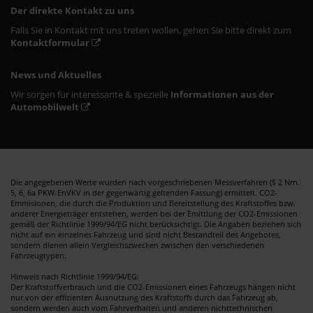
Der direkte Kontakt zu uns
Falls Sie in Kontakt mit uns treten wollen, gehen Sie bitte direkt zum
Kontaktformular
News und Aktuelles
Wir sorgen für interessante & spezielle
Informationen aus der
Automobilwelt
Die angegebenen Werte wurden nach vorgeschriebenen Messverfahren (§ 2 Nrn.
5, 6, 6a PKW-EnVKV in der gegenwärtig geltenden Fassung) ermittelt. CO2-
Emmisionen, die durch die Produktion und Bereitstellung des Kraftstoffes bzw.
anderer Energieträger entstehen, werden bei der Emittlung der CO2-Emissionen
gemäß der Richtlinie 1999/94/EG nicht berücksichtigt. Die Angaben beziehen sich
nicht auf ein einzelnes Fahrzeug und sind nicht Bestandteil des Angebotes,
sondern dienen allein Vergleichszwecken zwischen den verschiedenen
Fahrzeugtypen.
Hinweis nach Richtlinie 1999/94/EG:
Der Kraftstoffverbrauch und die CO2-Emissionen eines Fahrzeugs hängen nicht
nur von der effizienten Ausnutzung des Kraftstoffs durch das Fahrzeug ab,
sondern werden auch vom Fahrverhalten und anderen nichttechnischen