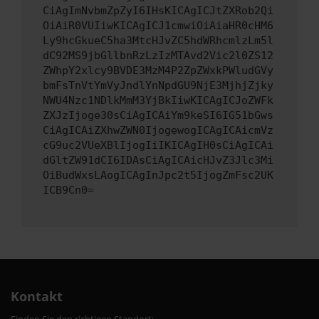
CiAgImNvbmZpZyI6IHsKICAgICJtZXRob2Qi
OiAiR0VUIiwKICAgICJ1cmwiOiAiaHR0cHM6
Ly9hcGkueC5ha3MtcHJvZC5hdWRhcmlzLm5l
dC92MS9jbGllbnRzLzIzMTAvd2Vic2l0ZS12
ZWhpY2xlcy9BVDE3MzM4P2ZpZWxkPWludGVy
bmFsTnVtYmVyJndlYnNpdGU9NjE3MjhjZjky
NWU4Nzc1NDlkMmM3YjBkIiwKICAgICJoZWFk
ZXJzIjoge30sCiAgICAiYm9keSI6IG51bGws
CiAgICAiZXhwZWN0IjogewogICAgICAicmVz
cG9uc2VUeXBlIjogIiIKICAgIH0sCiAgICAi
dGltZW91dCI6IDAsCiAgICAicHJvZ3Jlc3Mi
OiBudWxsLAogICAgInJpc2t5IjogZmFsc2UK
ICB9Cn0=
Kontakt