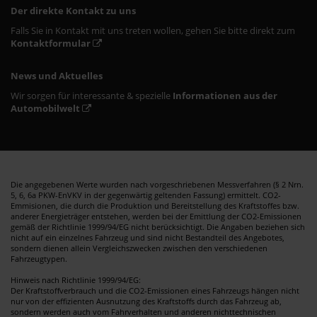
Der direkte Kontakt zu uns
Falls Sie in Kontakt mit uns treten wollen, gehen Sie bitte direkt zum
Kontaktformular
News und Aktuelles
Wir sorgen für interessante & spezielle
Informationen aus der
Automobilwelt
Die angegebenen Werte wurden nach vorgeschriebenen Messverfahren (§ 2 Nrn.
5, 6, 6a PKW-EnVKV in der gegenwärtig geltenden Fassung) ermittelt. CO2-
Emmisionen, die durch die Produktion und Bereitstellung des Kraftstoffes bzw.
anderer Energieträger entstehen, werden bei der Emittlung der CO2-Emissionen
gemäß der Richtlinie 1999/94/EG nicht berücksichtigt. Die Angaben beziehen sich
nicht auf ein einzelnes Fahrzeug und sind nicht Bestandteil des Angebotes,
sondern dienen allein Vergleichszwecken zwischen den verschiedenen
Fahrzeugtypen.
Hinweis nach Richtlinie 1999/94/EG:
Der Kraftstoffverbrauch und die CO2-Emissionen eines Fahrzeugs hängen nicht
nur von der effizienten Ausnutzung des Kraftstoffs durch das Fahrzeug ab,
sondern werden auch vom Fahrverhalten und anderen nichttechnischen