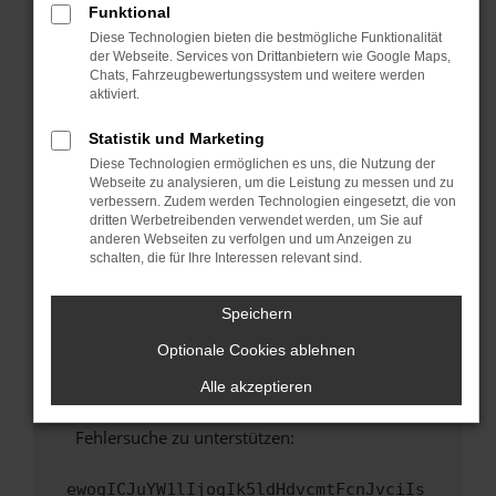
Funktional
Fenster?
Diese Technologien bieten die bestmögliche Funktionalität
Starte dein Gerät neu.
der Webseite. Services von Drittanbietern wie Google Maps,
Chats, Fahrzeugbewertungssystem und weitere werden
Das kann manchmal helfen, vorübergehende
aktiviert.
Probleme zu beheben.
Stelle sicher, dass dein Browser und dein
Statistik und Marketing
Betriebssystem auf dem neuesten Stand
Diese Technologien ermöglichen es uns, die Nutzung der
sind.
Webseite zu analysieren, um die Leistung zu messen und zu
verbessern. Zudem werden Technologien eingesetzt, die von
Veraltete Software birgt nicht nur ein
dritten Werbetreibenden verwendet werden, um Sie auf
Sicherheitsrisiko, sondern kann auch dazu
anderen Webseiten zu verfolgen und um Anzeigen zu
führen, dass bestimmte Funktionen nicht mehr
schalten, die für Ihre Interessen relevant sind.
unterstützt werden.
Wende dich an den Webseitenbetreiber.
Speichern
Wenn du alle oben genannten Schritte versucht
Optionale Cookies ablehnen
hast, kontaktiere uns bitte. Wir werden
versuchen, das Problem zu beheben. Du kannst
Alle akzeptieren
uns diesen Text schicken, um uns bei der
Fehlersuche zu unterstützen:
ewogICJuYW1lIjogIk5ldHdvcmtFcnJvciIs