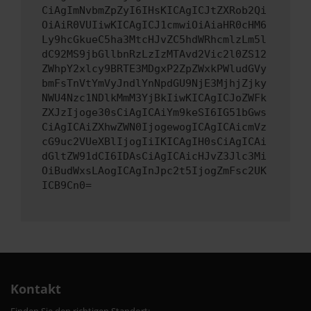
CiAgImNvbmZpZyI6IHsKICAgICJtZXRob2Qi
OiAiR0VUIiwKICAgICJ1cmwiOiAiaHR0cHM6
Ly9hcGkueC5ha3MtcHJvZC5hdWRhcmlzLm5l
dC92MS9jbGllbnRzLzIzMTAvd2Vic2l0ZS12
ZWhpY2xlcy9BRTE3MDgxP2ZpZWxkPWludGVy
bmFsTnVtYmVyJndlYnNpdGU9NjE3MjhjZjky
NWU4Nzc1NDlkMmM3YjBkIiwKICAgICJoZWFk
ZXJzIjoge30sCiAgICAiYm9keSI6IG51bGws
CiAgICAiZXhwZWN0IjogewogICAgICAicmVz
cG9uc2VUeXBlIjogIiIKICAgIH0sCiAgICAi
dGltZW91dCI6IDAsCiAgICAicHJvZ3Jlc3Mi
OiBudWxsLAogICAgInJpc2t5IjogZmFsc2UK
ICB9Cn0=
Kontakt