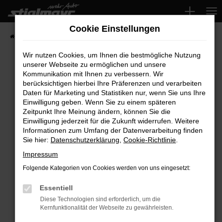
Zum
Hauptinhalt
Cookie Einstellungen
springen
Startseite
Fahrzeuge
Wir nutzen Cookies, um Ihnen die bestmögliche Nutzung
unserer Webseite zu ermöglichen und unsere
Kommunikation mit Ihnen zu verbessern. Wir
Fehler: Network Error
berücksichtigen hierbei Ihre Präferenzen und verarbeiten
Daten für Marketing und Statistiken nur, wenn Sie uns Ihre
Beim Laden ist ein Fehler aufgetreten.
Einwilligung geben. Wenn Sie zu einem späteren
Hier sind ein paar Tipps, die dir helfen können:
Zeitpunkt Ihre Meinung ändern, können Sie die
Einwilligung jederzeit für die Zukunft widerrufen. Weitere
Überprüfe deine Firewall und deine
Informationen zum Umfang der Datenverarbeitung finden
Sie hier:
Datenschutzerklärung
,
Cookie-Richtlinie
.
Internetverbindung.
Laden andere Webseiten, zum Beispiel deine
Impressum
Suchmaschine?
Folgende Kategorien von Cookies werden von uns eingesetzt:
Prüfe deine Browsererweiterungen.
Manche Erweiterungen, wie Werbeblocker,
Essentiell
können das Laden bestimmter Seiten
Diese Technologien sind erforderlich, um die
Kernfunktionalität der Webseite zu gewährleisten.
verhindern. Funktioniert die Seite in einem
anderen Browser oder in einem privaten