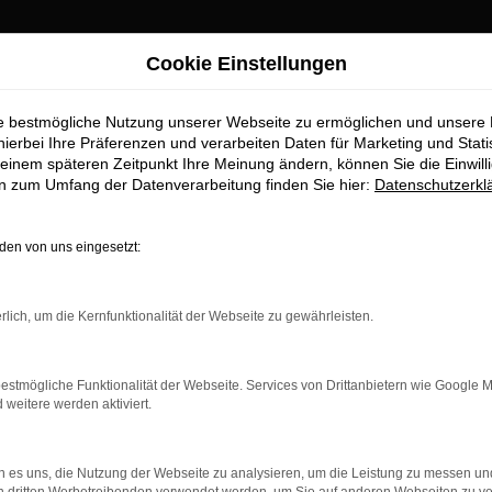
Cookie Einstellungen
ie bestmögliche Nutzung unserer Webseite zu ermöglichen und unsere
hierbei Ihre Präferenzen und verarbeiten Daten für Marketing und Stati
einem späteren Zeitpunkt Ihre Meinung ändern, können Sie die Einwillig
en zum Umfang der Datenverarbeitung finden Sie hier:
Datenschutzerkl
en von uns eingesetzt:
indung.
hine?
rlich, um die Kernfunktionalität der Webseite zu gewährleisten.
aden bestimmter Seiten verhindern. Funktioniert die Seite in e
estmögliche Funktionalität der Webseite. Services von Drittanbietern wie Google 
eitere werden aktiviert.
 zu beheben.
bssystem auf dem neuesten Stand sind.
 es uns, die Nutzung der Webseite zu analysieren, um die Leistung zu messen u
ko, sondern kann auch dazu führen, dass bestimmte Funktionen nic