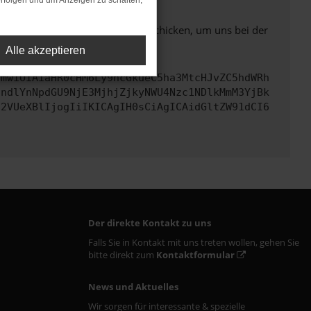
rfolgen und um Anzeigen zu schalten,
ben. Du kannst uns diesen Text schicken, um uns bei der
Alle akzeptieren
cmwiOiAiaHR0cHM6Ly9hcGkueC5ha3MtcHJvZC5hdWRh
JndlYnNpdGU9NjE3MjhjZjkyNWU4Nzc1NDlkMmM3YjBk
c2VUeXBlIjogIiIKICAgIH0sCiAgICAidGltZW91dCI6
Der direkte Kontakt zu uns
Falls Sie in Kontakt mit uns treten wollen, gehen Sie
bitte direkt zum
Kontaktformular
News und Aktuelles
Wir sorgen für interessante & spezielle