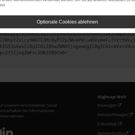
on dritten Werbetreibenden verwendet werden, um Sie auf anderen Webseiten zu ve
ind.
ontaktiere uns bitte. Wir werden versuchen, das Problem zu behe
Optionale Cookies ablehnen
vbmZpZyI6IHsKICAgICJtZXRob2QiOiAiR0VUIiwKICAgICJ1
2ZWhpY2xlcy9WQTE3MjQyP2ZpZWxkPWludGVybmFsTnVtYmVy
6IG51bGwsCiAgICAiZXhwZWN0IjogewogICAgICAicmVzcG9u
pc2t5IjogZmFsc2UKICB9Cn0=
Stiglmayr Welt
auf unseren verschiedenen Social
Neuwagen
nd erhalten Sie Informationen
Gebrauchtwagen
Unternehmen.
E-Mobilität
Karriere & Jobs