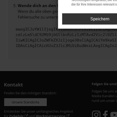
Technologien eingesetzt, die v
die für Ihre Interessen relevant s
Wende dich an den Webseitenbetreiber.
Wenn du alle oben genannten Schritte versucht hast, k
Fehlersuche zu unterstützen:
Speichern
ewogICJuYW1lIjogIk5ldHdvcmtFcnJvciIsCiAgImN
cmlzLm5ldC92MS9jbGllbnRzLzIzMTAvd2Vic2l0ZS1
IiwKICAgICJoZWFkZXJzIjoge30sCiAgICAiYm9keSI
IDAsCiAgICAicHJvZ3Jlc3MiOiBudWxsLAogICAgInJ
Kontakt
Folgen Sie uns!
Folgen Sie uns 
Finden Sie den richtigen Standort:
Media Kanälen u
rund um unser 
Unsere Standorte
Entdecken Sie unser umfangreiches Angebot
für
Zubehör
und
Werkstattservice