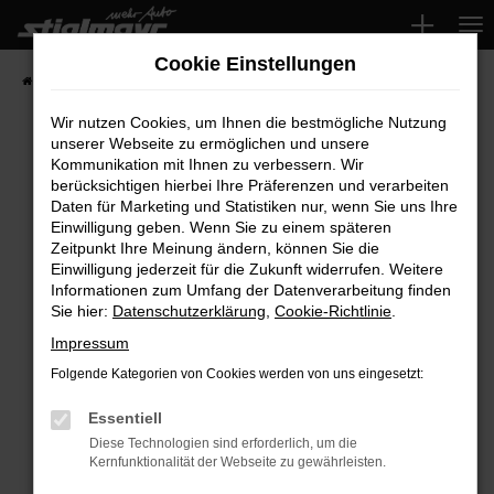
Zum
Hauptinhalt
Cookie Einstellungen
springen
Startseite
Fahrzeuge
Wir nutzen Cookies, um Ihnen die bestmögliche Nutzung
unserer Webseite zu ermöglichen und unsere
Kommunikation mit Ihnen zu verbessern. Wir
Fehler: Network Error
berücksichtigen hierbei Ihre Präferenzen und verarbeiten
Daten für Marketing und Statistiken nur, wenn Sie uns Ihre
Beim Laden ist ein Fehler aufgetreten.
Einwilligung geben. Wenn Sie zu einem späteren
Hier sind ein paar Tipps, die dir helfen können:
Zeitpunkt Ihre Meinung ändern, können Sie die
Einwilligung jederzeit für die Zukunft widerrufen. Weitere
Überprüfe deine Firewall und deine
Informationen zum Umfang der Datenverarbeitung finden
Sie hier:
Datenschutzerklärung
,
Cookie-Richtlinie
.
Internetverbindung.
Laden andere Webseiten, zum Beispiel deine
Impressum
Suchmaschine?
Folgende Kategorien von Cookies werden von uns eingesetzt:
Prüfe deine Browsererweiterungen.
Manche Erweiterungen, wie Werbeblocker,
Essentiell
können das Laden bestimmter Seiten
Diese Technologien sind erforderlich, um die
Kernfunktionalität der Webseite zu gewährleisten.
verhindern. Funktioniert die Seite in einem
anderen Browser oder in einem privaten