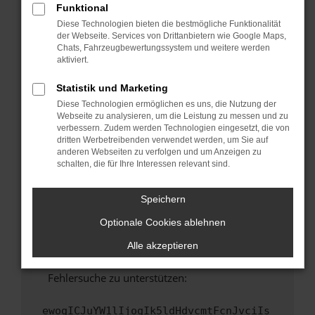
Funktional
Fenster?
Diese Technologien bieten die bestmögliche Funktionalität
Starte dein Gerät neu.
der Webseite. Services von Drittanbietern wie Google Maps,
Chats, Fahrzeugbewertungssystem und weitere werden
Das kann manchmal helfen, vorübergehende
aktiviert.
Probleme zu beheben.
Stelle sicher, dass dein Browser und dein
Statistik und Marketing
Betriebssystem auf dem neuesten Stand
Diese Technologien ermöglichen es uns, die Nutzung der
sind.
Webseite zu analysieren, um die Leistung zu messen und zu
verbessern. Zudem werden Technologien eingesetzt, die von
Veraltete Software birgt nicht nur ein
dritten Werbetreibenden verwendet werden, um Sie auf
Sicherheitsrisiko, sondern kann auch dazu
anderen Webseiten zu verfolgen und um Anzeigen zu
führen, dass bestimmte Funktionen nicht mehr
schalten, die für Ihre Interessen relevant sind.
unterstützt werden.
Wende dich an den Webseitenbetreiber.
Speichern
Wenn du alle oben genannten Schritte versucht
Optionale Cookies ablehnen
hast, kontaktiere uns bitte. Wir werden
versuchen, das Problem zu beheben. Du kannst
Alle akzeptieren
uns diesen Text schicken, um uns bei der
Fehlersuche zu unterstützen:
ewogICJuYW1lIjogIk5ldHdvcmtFcnJvciIs