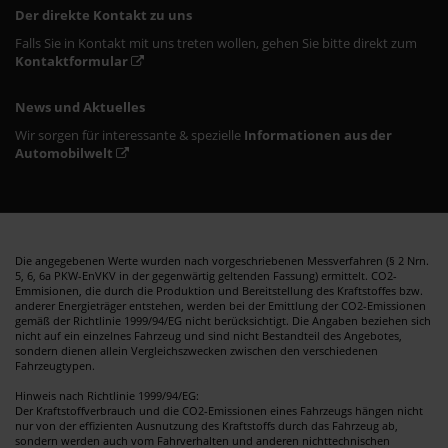
Der direkte Kontakt zu uns
Falls Sie in Kontakt mit uns treten wollen, gehen Sie bitte direkt zum
Kontaktformular
News und Aktuelles
Wir sorgen für interessante & spezielle
Informationen aus der
Automobilwelt
Die angegebenen Werte wurden nach vorgeschriebenen Messverfahren (§ 2 Nrn.
5, 6, 6a PKW-EnVKV in der gegenwärtig geltenden Fassung) ermittelt. CO2-
Emmisionen, die durch die Produktion und Bereitstellung des Kraftstoffes bzw.
anderer Energieträger entstehen, werden bei der Emittlung der CO2-Emissionen
gemäß der Richtlinie 1999/94/EG nicht berücksichtigt. Die Angaben beziehen sich
nicht auf ein einzelnes Fahrzeug und sind nicht Bestandteil des Angebotes,
sondern dienen allein Vergleichszwecken zwischen den verschiedenen
Fahrzeugtypen.
Hinweis nach Richtlinie 1999/94/EG:
Der Kraftstoffverbrauch und die CO2-Emissionen eines Fahrzeugs hängen nicht
nur von der effizienten Ausnutzung des Kraftstoffs durch das Fahrzeug ab,
sondern werden auch vom Fahrverhalten und anderen nichttechnischen