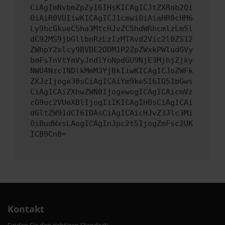
CiAgImNvbmZpZyI6IHsKICAgICJtZXRob2Qi
OiAiR0VUIiwKICAgICJ1cmwiOiAiaHR0cHM6
Ly9hcGkueC5ha3MtcHJvZC5hdWRhcmlzLm5l
dC92MS9jbGllbnRzLzIzMTAvd2Vic2l0ZS12
ZWhpY2xlcy9BVDE2ODM1P2ZpZWxkPWludGVy
bmFsTnVtYmVyJndlYnNpdGU9NjE3MjhjZjky
NWU4Nzc1NDlkMmM3YjBkIiwKICAgICJoZWFk
ZXJzIjoge30sCiAgICAiYm9keSI6IG51bGws
CiAgICAiZXhwZWN0IjogewogICAgICAicmVz
cG9uc2VUeXBlIjogIiIKICAgIH0sCiAgICAi
dGltZW91dCI6IDAsCiAgICAicHJvZ3Jlc3Mi
OiBudWxsLAogICAgInJpc2t5IjogZmFsc2UK
ICB9Cn0=
Kontakt