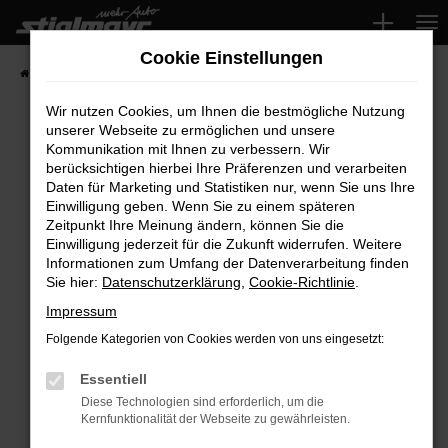
Zum
Hauptinhalt
Cookie Einstellungen
springen
Startseite
Fahrzeuge
Wir nutzen Cookies, um Ihnen die bestmögliche Nutzung
unserer Webseite zu ermöglichen und unsere
Kommunikation mit Ihnen zu verbessern. Wir
Fehler: Network Error
berücksichtigen hierbei Ihre Präferenzen und verarbeiten
Daten für Marketing und Statistiken nur, wenn Sie uns Ihre
Beim Laden ist ein Fehler aufgetreten.
Einwilligung geben. Wenn Sie zu einem späteren
Hier sind ein paar Tipps, die dir helfen können:
Zeitpunkt Ihre Meinung ändern, können Sie die
Einwilligung jederzeit für die Zukunft widerrufen. Weitere
Überprüfe deine Firewall und deine
Informationen zum Umfang der Datenverarbeitung finden
Sie hier:
Datenschutzerklärung
,
Cookie-Richtlinie
.
Internetverbindung.
Laden andere Webseiten, zum Beispiel deine
Impressum
Suchmaschine?
Folgende Kategorien von Cookies werden von uns eingesetzt:
Prüfe deine Browsererweiterungen.
Manche Erweiterungen, wie Werbeblocker,
Essentiell
können das Laden bestimmter Seiten
Diese Technologien sind erforderlich, um die
Kernfunktionalität der Webseite zu gewährleisten.
verhindern. Funktioniert die Seite in einem
anderen Browser oder in einem privaten