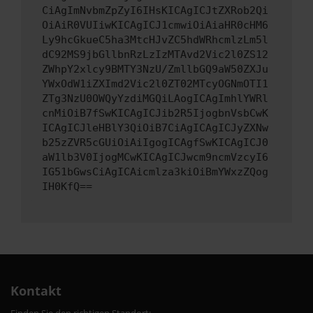
CiAgImNvbmZpZyI6IHsKICAgICJtZXRob2Qi
OiAiR0VUIiwKICAgICJ1cmwiOiAiaHR0cHM6
Ly9hcGkueC5ha3MtcHJvZC5hdWRhcmlzLm5l
dC92MS9jbGllbnRzLzIzMTAvd2Vic2l0ZS12
ZWhpY2xlcy9BMTY3NzU/ZmllbGQ9aW50ZXJu
YWxOdW1iZXImd2Vic2l0ZT02MTcyOGNmOTI1
ZTg3NzU0OWQyYzdiMGQiLAogICAgImhlYWRl
cnMiOiB7fSwKICAgICJib2R5IjogbnVsbCwK
ICAgICJleHBlY3QiOiB7CiAgICAgICJyZXNw
b25zZVR5cGUiOiAiIgogICAgfSwKICAgICJ0
aW1lb3V0IjogMCwKICAgICJwcm9ncmVzcyI6
IG51bGwsCiAgICAicmlza3kiOiBmYWxzZQog
IH0KfQ==
Kontakt