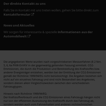
Der direkte Kontakt zu uns
Falls Sie in Kontakt mit uns treten wollen, gehen Sie bitte direkt zum
Kontaktformular
News und Aktuelles
Wir sorgen für interessante & spezielle
Informationen aus der
Automobilwelt
Die angegebenen Werte wurden nach vorgeschriebenen Messverfahren (§ 2 Nrn.
5, 6, 6a PKW-EnVKV in der gegenwärtig geltenden Fassung) ermittelt. CO2-
Emmisionen, die durch die Produktion und Bereitstellung des Kraftstoffes bzw.
anderer Energieträger entstehen, werden bei der Emittlung der CO2-Emissionen
gemäß der Richtlinie 1999/94/EG nicht berücksichtigt. Die Angaben beziehen sich
nicht auf ein einzelnes Fahrzeug und sind nicht Bestandteil des Angebotes,
sondern dienen allein Vergleichszwecken zwischen den verschiedenen
Fahrzeugtypen.
Hinweis nach Richtlinie 1999/94/EG:
Der Kraftstoffverbrauch und die CO2-Emissionen eines Fahrzeugs hängen nicht
nur von der effizienten Ausnutzung des Kraftstoffs durch das Fahrzeug ab,
sondern werden auch vom Fahrverhalten und anderen nichttechnischen