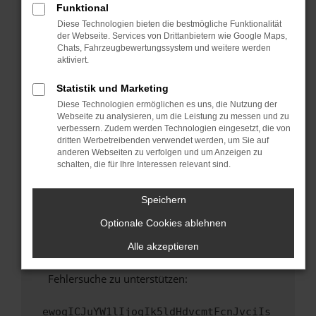
Funktional
Fenster?
Diese Technologien bieten die bestmögliche Funktionalität
Starte dein Gerät neu.
der Webseite. Services von Drittanbietern wie Google Maps,
Chats, Fahrzeugbewertungssystem und weitere werden
Das kann manchmal helfen, vorübergehende
aktiviert.
Probleme zu beheben.
Stelle sicher, dass dein Browser und dein
Statistik und Marketing
Betriebssystem auf dem neuesten Stand
Diese Technologien ermöglichen es uns, die Nutzung der
sind.
Webseite zu analysieren, um die Leistung zu messen und zu
verbessern. Zudem werden Technologien eingesetzt, die von
Veraltete Software birgt nicht nur ein
dritten Werbetreibenden verwendet werden, um Sie auf
Sicherheitsrisiko, sondern kann auch dazu
anderen Webseiten zu verfolgen und um Anzeigen zu
führen, dass bestimmte Funktionen nicht mehr
schalten, die für Ihre Interessen relevant sind.
unterstützt werden.
Wende dich an den Webseitenbetreiber.
Speichern
Wenn du alle oben genannten Schritte versucht
Optionale Cookies ablehnen
hast, kontaktiere uns bitte. Wir werden
versuchen, das Problem zu beheben. Du kannst
Alle akzeptieren
uns diesen Text schicken, um uns bei der
Fehlersuche zu unterstützen:
ewogICJuYW1lIjogIk5ldHdvcmtFcnJvciIs