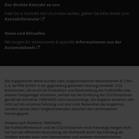
Der direkte Kontakt zu uns
Falls Sie in Kontakt mit uns treten wollen, gehen Sie bitte direkt zum
Kontaktformular
News und Aktuelles
Wir sorgen für interessante & spezielle
Informationen aus der
Automobilwelt
Die angegebenen Werte wurden nach vorgeschriebenen Messverfahren (§ 2 Nrn.
5, 6, 6a PKW-EnVKV in der gegenwärtig geltenden Fassung) ermittelt. CO2-
Emmisionen, die durch die Produktion und Bereitstellung des Kraftstoffes bzw.
anderer Energieträger entstehen, werden bei der Emittlung der CO2-Emissionen
gemäß der Richtlinie 1999/94/EG nicht berücksichtigt. Die Angaben beziehen sich
nicht auf ein einzelnes Fahrzeug und sind nicht Bestandteil des Angebotes,
sondern dienen allein Vergleichszwecken zwischen den verschiedenen
Fahrzeugtypen.
Hinweis nach Richtlinie 1999/94/EG:
Der Kraftstoffverbrauch und die CO2-Emissionen eines Fahrzeugs hängen nicht
nur von der effizienten Ausnutzung des Kraftstoffs durch das Fahrzeug ab,
sondern werden auch vom Fahrverhalten und anderen nichttechnischen