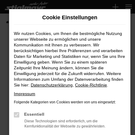
Zum
Hauptinhalt
Cookie Einstellungen
springen
Startseite
Fahrzeuge
Wir nutzen Cookies, um Ihnen die bestmögliche Nutzung
unserer Webseite zu ermöglichen und unsere
Kommunikation mit Ihnen zu verbessern. Wir
Fehler: Network Error
berücksichtigen hierbei Ihre Präferenzen und verarbeiten
Daten für Marketing und Statistiken nur, wenn Sie uns Ihre
Beim Laden ist ein Fehler aufgetreten.
Einwilligung geben. Wenn Sie zu einem späteren
Hier sind ein paar Tipps, die dir helfen können:
Zeitpunkt Ihre Meinung ändern, können Sie die
Einwilligung jederzeit für die Zukunft widerrufen. Weitere
Überprüfe deine Firewall und deine
Informationen zum Umfang der Datenverarbeitung finden
Sie hier:
Datenschutzerklärung
,
Cookie-Richtlinie
.
Internetverbindung.
Laden andere Webseiten, zum Beispiel deine
Impressum
Suchmaschine?
Folgende Kategorien von Cookies werden von uns eingesetzt:
Prüfe deine Browsererweiterungen.
Manche Erweiterungen, wie Werbeblocker,
Essentiell
können das Laden bestimmter Seiten
Diese Technologien sind erforderlich, um die
Kernfunktionalität der Webseite zu gewährleisten.
verhindern. Funktioniert die Seite in einem
anderen Browser oder in einem privaten