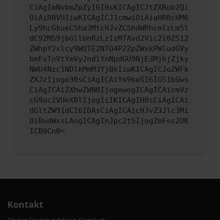
CiAgImNvbmZpZyI6IHsKICAgICJtZXRob2Qi
OiAiR0VUIiwKICAgICJ1cmwiOiAiaHR0cHM6
Ly9hcGkueC5ha3MtcHJvZC5hdWRhcmlzLm5l
dC92MS9jbGllbnRzLzIzMTAvd2Vic2l0ZS12
ZWhpY2xlcy9WQTE2NTQ4P2ZpZWxkPWludGVy
bmFsTnVtYmVyJndlYnNpdGU9NjE3MjhjZjky
NWU4Nzc1NDlkMmM3YjBkIiwKICAgICJoZWFk
ZXJzIjoge30sCiAgICAiYm9keSI6IG51bGws
CiAgICAiZXhwZWN0IjogewogICAgICAicmVz
cG9uc2VUeXBlIjogIiIKICAgIH0sCiAgICAi
dGltZW91dCI6IDAsCiAgICAicHJvZ3Jlc3Mi
OiBudWxsLAogICAgInJpc2t5IjogZmFsc2UK
ICB9Cn0=
Kontakt