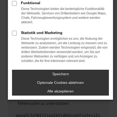
Funktional
Fenster?
Diese Technologien bieten die bestmögliche Funktionalität
Starte dein Gerät neu.
der Webseite. Services von Drittanbietern wie Google Maps,
Chats, Fahrzeugbewertungssystem und weitere werden
Das kann manchmal helfen, vorübergehende
aktiviert.
Probleme zu beheben.
Stelle sicher, dass dein Browser und dein
Statistik und Marketing
Betriebssystem auf dem neuesten Stand
Diese Technologien ermöglichen es uns, die Nutzung der
sind.
Webseite zu analysieren, um die Leistung zu messen und zu
verbessern. Zudem werden Technologien eingesetzt, die von
Veraltete Software birgt nicht nur ein
dritten Werbetreibenden verwendet werden, um Sie auf
Sicherheitsrisiko, sondern kann auch dazu
anderen Webseiten zu verfolgen und um Anzeigen zu
führen, dass bestimmte Funktionen nicht mehr
schalten, die für Ihre Interessen relevant sind.
unterstützt werden.
Wende dich an den Webseitenbetreiber.
Speichern
Wenn du alle oben genannten Schritte versucht
Optionale Cookies ablehnen
hast, kontaktiere uns bitte. Wir werden
versuchen, das Problem zu beheben. Du kannst
Alle akzeptieren
uns diesen Text schicken, um uns bei der
Fehlersuche zu unterstützen:
ewogICJuYW1lIjogIk5ldHdvcmtFcnJvciIs