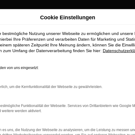
Cookie Einstellungen
ie bestmögliche Nutzung unserer Webseite zu ermöglichen und unsere
hierbei Ihre Präferenzen und verarbeiten Daten für Marketing und Stati
einem späteren Zeitpunkt Ihre Meinung ändern, können Sie die Einwillig
en zum Umfang der Datenverarbeitung finden Sie hier:
Datenschutzerkl
en von uns eingesetzt:
indung.
hine?
rlich, um die Kernfunktionalität der Webseite zu gewährleisten.
aden bestimmter Seiten verhindern. Funktioniert die Seite in e
estmögliche Funktionalität der Webseite. Services von Drittanbietern wie Google 
eitere werden aktiviert.
 zu beheben.
bssystem auf dem neuesten Stand sind.
 es uns, die Nutzung der Webseite zu analysieren, um die Leistung zu messen u
ko, sondern kann auch dazu führen, dass bestimmte Funktionen nic