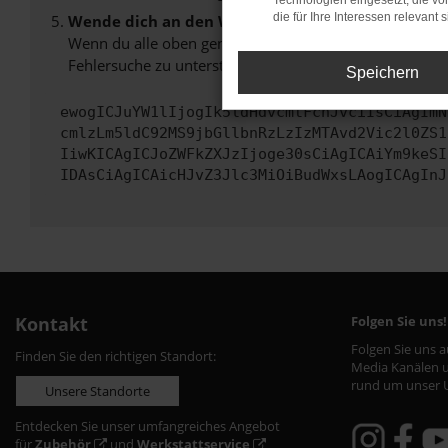
Technologien eingesetzt, die v
die für Ihre Interessen relevant s
Wende dich an den Webseitenbetreiber.
Wenn du alle oben genannten Schritte versucht hast, k
Fehlersuche zu unterstützen:
Speichern
ewogICJuYW1lIjogIk5ldHdvcmtFcnJvciIsCiAgImN
cmlzLm5ldC92MS9jbGllbnRzLzIzMTAvd2Vic2l0ZS1
IiwKICAgICJoZWFkZXJzIjoge30sCiAgICAiYm9keSI
IDAsCiAgICAicHJvZ3Jlc3MiOiBudWxsLAogICAgInJ
Kontakt
Folgen Sie uns!
Folgen Sie uns 
Finden Sie den richtigen Standort:
Media Kanälen u
rund um unser 
Unsere Standorte
Entdecken Sie unser umfangreiches Angebot
für
Zubehör
und
Werkstattservice