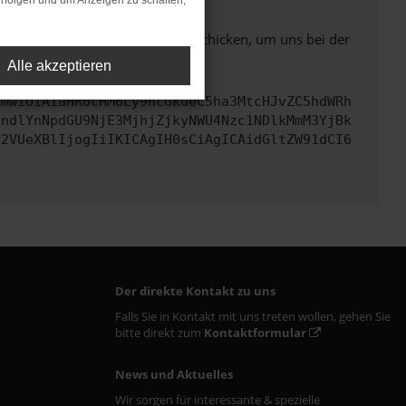
rfolgen und um Anzeigen zu schalten,
ben. Du kannst uns diesen Text schicken, um uns bei der
Alle akzeptieren
cmwiOiAiaHR0cHM6Ly9hcGkueC5ha3MtcHJvZC5hdWRh
JndlYnNpdGU9NjE3MjhjZjkyNWU4Nzc1NDlkMmM3YjBk
c2VUeXBlIjogIiIKICAgIH0sCiAgICAidGltZW91dCI6
Der direkte Kontakt zu uns
Falls Sie in Kontakt mit uns treten wollen, gehen Sie
bitte direkt zum
Kontaktformular
News und Aktuelles
Wir sorgen für interessante & spezielle