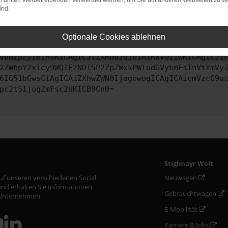
on dritten Werbetreibenden verwendet werden, um Sie auf anderen Webseiten zu ve
ind.
ontaktiere uns bitte. Wir werden versuchen, das Problem zu behe
Optionale Cookies ablehnen
vbmZpZyI6IHsKICAgICJtZXRob2QiOiAiR0VUIiwKICAgICJ1
2ZWhpY2xlcy9WQTE2NDI5P2ZpZWxkPWludGVybmFsTnVtYmVy
6IG51bGwsCiAgICAiZXhwZWN0IjogewogICAgICAicmVzcG9u
pc2t5IjogZmFsc2UKICB9Cn0=
Stiglmayr Welt
auf unseren verschiedenen Social
Neuwagen
nd erhalten Sie Informationen
Gebrauchtwagen
Unternehmen.
E-Mobilität
Karriere & Jobs