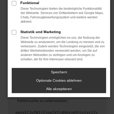
Funktional
Fenster?
Diese Technologien bieten die bestmögliche Funktionalität
Starte dein Gerät neu.
der Webseite. Services von Drittanbietern wie Google Maps,
Chats, Fahrzeugbewertungssystem und weitere werden
Das kann manchmal helfen, vorübergehende
aktiviert.
Probleme zu beheben.
Stelle sicher, dass dein Browser und dein
Statistik und Marketing
Betriebssystem auf dem neuesten Stand
Diese Technologien ermöglichen es uns, die Nutzung der
sind.
Webseite zu analysieren, um die Leistung zu messen und zu
verbessern. Zudem werden Technologien eingesetzt, die von
Veraltete Software birgt nicht nur ein
dritten Werbetreibenden verwendet werden, um Sie auf
Sicherheitsrisiko, sondern kann auch dazu
anderen Webseiten zu verfolgen und um Anzeigen zu
führen, dass bestimmte Funktionen nicht mehr
schalten, die für Ihre Interessen relevant sind.
unterstützt werden.
Wende dich an den Webseitenbetreiber.
Speichern
Wenn du alle oben genannten Schritte versucht
Optionale Cookies ablehnen
hast, kontaktiere uns bitte. Wir werden
versuchen, das Problem zu beheben. Du kannst
Alle akzeptieren
uns diesen Text schicken, um uns bei der
Fehlersuche zu unterstützen:
ewogICJuYW1lIjogIk5ldHdvcmtFcnJvciIs