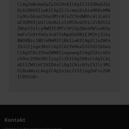
CiAgImNvbmZpZyI6IHsKICAgICJtZXRob2Qi
OiAiR0VUIiwKICAgICJ1cmwiOiAiaHR0cHM6
Ly9hcGkueC5ha3MtcHJvZC5hdWRhcmlzLm5l
dC92MS9jbGllbnRzLzIzMTAvd2Vic2l0ZS12
ZWhpY2xlcy9WQTE3MTc5P2ZpZWxkPWludGVy
bmFsTnVtYmVyJndlYnNpdGU9NjE3MjhjZjky
NWU4Nzc1NDlkMmM3YjBkIiwKICAgICJoZWFk
ZXJzIjoge30sCiAgICAiYm9keSI6IG51bGws
CiAgICAiZXhwZWN0IjogewogICAgICAicmVz
cG9uc2VUeXBlIjogIiIKICAgIH0sCiAgICAi
dGltZW91dCI6IDAsCiAgICAicHJvZ3Jlc3Mi
OiBudWxsLAogICAgInJpc2t5IjogZmFsc2UK
ICB9Cn0=
Kontakt