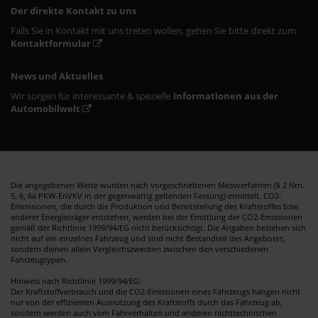
Der direkte Kontakt zu uns
Falls Sie in Kontakt mit uns treten wollen, gehen Sie bitte direkt zum
Kontaktformular
News und Aktuelles
Wir sorgen für interessante & spezielle
Informationen aus der
Automobilwelt
Die angegebenen Werte wurden nach vorgeschriebenen Messverfahren (§ 2 Nrn.
5, 6, 6a PKW-EnVKV in der gegenwärtig geltenden Fassung) ermittelt. CO2-
Emmisionen, die durch die Produktion und Bereitstellung des Kraftstoffes bzw.
anderer Energieträger entstehen, werden bei der Emittlung der CO2-Emissionen
gemäß der Richtlinie 1999/94/EG nicht berücksichtigt. Die Angaben beziehen sich
nicht auf ein einzelnes Fahrzeug und sind nicht Bestandteil des Angebotes,
sondern dienen allein Vergleichszwecken zwischen den verschiedenen
Fahrzeugtypen.
Hinweis nach Richtlinie 1999/94/EG:
Der Kraftstoffverbrauch und die CO2-Emissionen eines Fahrzeugs hängen nicht
nur von der effizienten Ausnutzung des Kraftstoffs durch das Fahrzeug ab,
sondern werden auch vom Fahrverhalten und anderen nichttechnischen