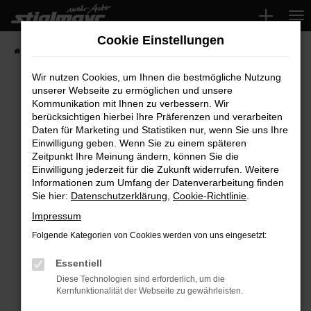
Zum
Hauptinhalt
Cookie Einstellungen
springen
Startseite
Fahrzeuge
Wir nutzen Cookies, um Ihnen die bestmögliche Nutzung
unserer Webseite zu ermöglichen und unsere
Kommunikation mit Ihnen zu verbessern. Wir
Fehler: Network Error
berücksichtigen hierbei Ihre Präferenzen und verarbeiten
Daten für Marketing und Statistiken nur, wenn Sie uns Ihre
Beim Laden ist ein Fehler aufgetreten.
Einwilligung geben. Wenn Sie zu einem späteren
Hier sind ein paar Tipps, die dir helfen können:
Zeitpunkt Ihre Meinung ändern, können Sie die
Einwilligung jederzeit für die Zukunft widerrufen. Weitere
Überprüfe deine Firewall und deine
Informationen zum Umfang der Datenverarbeitung finden
Sie hier:
Datenschutzerklärung
,
Cookie-Richtlinie
.
Internetverbindung.
Laden andere Webseiten, zum Beispiel deine
Impressum
Suchmaschine?
Folgende Kategorien von Cookies werden von uns eingesetzt:
Prüfe deine Browsererweiterungen.
Manche Erweiterungen, wie Werbeblocker,
Essentiell
können das Laden bestimmter Seiten
Diese Technologien sind erforderlich, um die
Kernfunktionalität der Webseite zu gewährleisten.
verhindern. Funktioniert die Seite in einem
anderen Browser oder in einem privaten