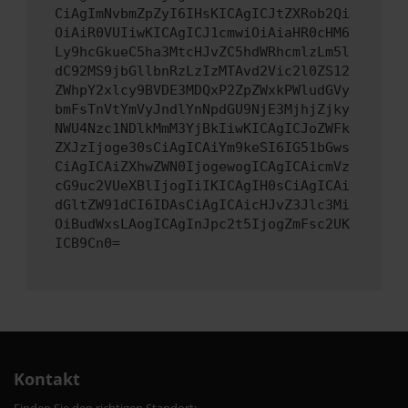
CiAgImNvbmZpZyI6IHsKICAgICJtZXRob2Qi
OiAiR0VUIiwKICAgICJ1cmwiOiAiaHR0cHM6
Ly9hcGkueC5ha3MtcHJvZC5hdWRhcmlzLm5l
dC92MS9jbGllbnRzLzIzMTAvd2Vic2l0ZS12
ZWhpY2xlcy9BVDE3MDQxP2ZpZWxkPWludGVy
bmFsTnVtYmVyJndlYnNpdGU9NjE3MjhjZjky
NWU4Nzc1NDlkMmM3YjBkIiwKICAgICJoZWFk
ZXJzIjoge30sCiAgICAiYm9keSI6IG51bGws
CiAgICAiZXhwZWN0IjogewogICAgICAicmVz
cG9uc2VUeXBlIjogIiIKICAgIH0sCiAgICAi
dGltZW91dCI6IDAsCiAgICAicHJvZ3Jlc3Mi
OiBudWxsLAogICAgInJpc2t5IjogZmFsc2UK
ICB9Cn0=
Kontakt