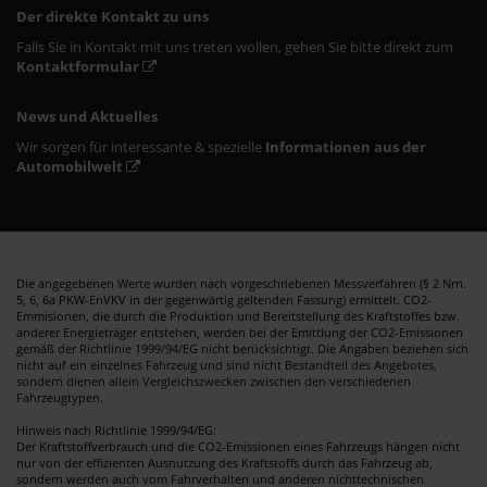
Der direkte Kontakt zu uns
Falls Sie in Kontakt mit uns treten wollen, gehen Sie bitte direkt zum
Kontaktformular
News und Aktuelles
Wir sorgen für interessante & spezielle
Informationen aus der
Automobilwelt
Die angegebenen Werte wurden nach vorgeschriebenen Messverfahren (§ 2 Nrn.
5, 6, 6a PKW-EnVKV in der gegenwärtig geltenden Fassung) ermittelt. CO2-
Emmisionen, die durch die Produktion und Bereitstellung des Kraftstoffes bzw.
anderer Energieträger entstehen, werden bei der Emittlung der CO2-Emissionen
gemäß der Richtlinie 1999/94/EG nicht berücksichtigt. Die Angaben beziehen sich
nicht auf ein einzelnes Fahrzeug und sind nicht Bestandteil des Angebotes,
sondern dienen allein Vergleichszwecken zwischen den verschiedenen
Fahrzeugtypen.
Hinweis nach Richtlinie 1999/94/EG:
Der Kraftstoffverbrauch und die CO2-Emissionen eines Fahrzeugs hängen nicht
nur von der effizienten Ausnutzung des Kraftstoffs durch das Fahrzeug ab,
sondern werden auch vom Fahrverhalten und anderen nichttechnischen