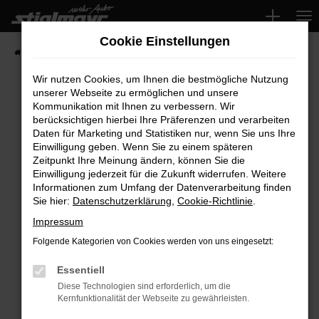
Zum
Hauptinhalt
Cookie Einstellungen
springen
Startseite
Fahrzeuge
Wir nutzen Cookies, um Ihnen die bestmögliche Nutzung
unserer Webseite zu ermöglichen und unsere
Kommunikation mit Ihnen zu verbessern. Wir
Fehler: Network Error
berücksichtigen hierbei Ihre Präferenzen und verarbeiten
Daten für Marketing und Statistiken nur, wenn Sie uns Ihre
Beim Laden ist ein Fehler aufgetreten.
Einwilligung geben. Wenn Sie zu einem späteren
Hier sind ein paar Tipps, die dir helfen können:
Zeitpunkt Ihre Meinung ändern, können Sie die
Einwilligung jederzeit für die Zukunft widerrufen. Weitere
Überprüfe deine Firewall und deine
Informationen zum Umfang der Datenverarbeitung finden
Sie hier:
Datenschutzerklärung
,
Cookie-Richtlinie
.
Internetverbindung.
Laden andere Webseiten, zum Beispiel deine
Impressum
Suchmaschine?
Folgende Kategorien von Cookies werden von uns eingesetzt:
Prüfe deine Browsererweiterungen.
Manche Erweiterungen, wie Werbeblocker,
Essentiell
können das Laden bestimmter Seiten
Diese Technologien sind erforderlich, um die
Kernfunktionalität der Webseite zu gewährleisten.
verhindern. Funktioniert die Seite in einem
anderen Browser oder in einem privaten