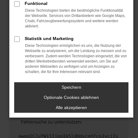
Funktional
Fenster?
Diese Technologien bieten die bestmögliche Funktionalität
Starte dein Gerät neu.
der Webseite. Services von Drittanbietern wie Google Maps,
Chats, Fahrzeugbewertungssystem und weitere werden
Das kann manchmal helfen, vorübergehende
aktiviert.
Probleme zu beheben.
Stelle sicher, dass dein Browser und dein
Statistik und Marketing
Betriebssystem auf dem neuesten Stand
Diese Technologien ermöglichen es uns, die Nutzung der
sind.
Webseite zu analysieren, um die Leistung zu messen und zu
verbessern. Zudem werden Technologien eingesetzt, die von
Veraltete Software birgt nicht nur ein
dritten Werbetreibenden verwendet werden, um Sie auf
Sicherheitsrisiko, sondern kann auch dazu
anderen Webseiten zu verfolgen und um Anzeigen zu
führen, dass bestimmte Funktionen nicht mehr
schalten, die für Ihre Interessen relevant sind.
unterstützt werden.
Wende dich an den Webseitenbetreiber.
Speichern
Wenn du alle oben genannten Schritte versucht
Optionale Cookies ablehnen
hast, kontaktiere uns bitte. Wir werden
versuchen, das Problem zu beheben. Du kannst
Alle akzeptieren
uns diesen Text schicken, um uns bei der
Fehlersuche zu unterstützen:
ewogICJuYW1lIjogIk5ldHdvcmtFcnJvciIs