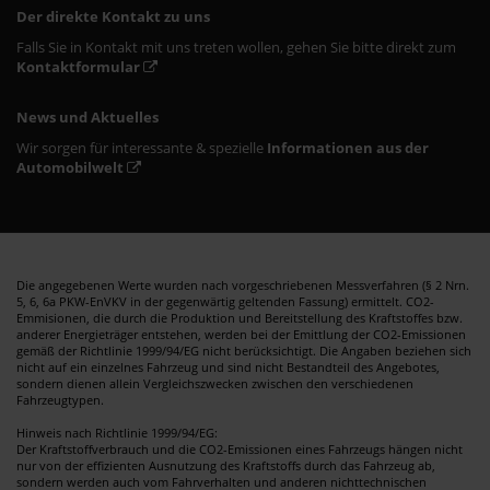
Der direkte Kontakt zu uns
Falls Sie in Kontakt mit uns treten wollen, gehen Sie bitte direkt zum
Kontaktformular
News und Aktuelles
Wir sorgen für interessante & spezielle
Informationen aus der
Automobilwelt
Die angegebenen Werte wurden nach vorgeschriebenen Messverfahren (§ 2 Nrn.
5, 6, 6a PKW-EnVKV in der gegenwärtig geltenden Fassung) ermittelt. CO2-
Emmisionen, die durch die Produktion und Bereitstellung des Kraftstoffes bzw.
anderer Energieträger entstehen, werden bei der Emittlung der CO2-Emissionen
gemäß der Richtlinie 1999/94/EG nicht berücksichtigt. Die Angaben beziehen sich
nicht auf ein einzelnes Fahrzeug und sind nicht Bestandteil des Angebotes,
sondern dienen allein Vergleichszwecken zwischen den verschiedenen
Fahrzeugtypen.
Hinweis nach Richtlinie 1999/94/EG:
Der Kraftstoffverbrauch und die CO2-Emissionen eines Fahrzeugs hängen nicht
nur von der effizienten Ausnutzung des Kraftstoffs durch das Fahrzeug ab,
sondern werden auch vom Fahrverhalten und anderen nichttechnischen