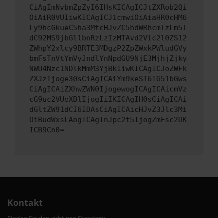
CiAgImNvbmZpZyI6IHsKICAgICJtZXRob2Qi
OiAiR0VUIiwKICAgICJ1cmwiOiAiaHR0cHM6
Ly9hcGkueC5ha3MtcHJvZC5hdWRhcmlzLm5l
dC92MS9jbGllbnRzLzIzMTAvd2Vic2l0ZS12
ZWhpY2xlcy9BRTE3MDgzP2ZpZWxkPWludGVy
bmFsTnVtYmVyJndlYnNpdGU9NjE3MjhjZjky
NWU4Nzc1NDlkMmM3YjBkIiwKICAgICJoZWFk
ZXJzIjoge30sCiAgICAiYm9keSI6IG51bGws
CiAgICAiZXhwZWN0IjogewogICAgICAicmVz
cG9uc2VUeXBlIjogIiIKICAgIH0sCiAgICAi
dGltZW91dCI6IDAsCiAgICAicHJvZ3Jlc3Mi
OiBudWxsLAogICAgInJpc2t5IjogZmFsc2UK
ICB9Cn0=
Kontakt