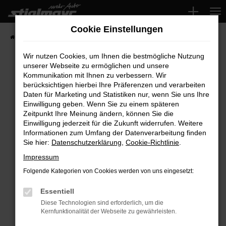
Zum
Hauptinhalt
Cookie Einstellungen
springen
Startseite
Fahrzeuge
Wir nutzen Cookies, um Ihnen die bestmögliche Nutzung
unserer Webseite zu ermöglichen und unsere
Kommunikation mit Ihnen zu verbessern. Wir
Fehler: Network Error
berücksichtigen hierbei Ihre Präferenzen und verarbeiten
Daten für Marketing und Statistiken nur, wenn Sie uns Ihre
Beim Laden ist ein Fehler aufgetreten.
Einwilligung geben. Wenn Sie zu einem späteren
Hier sind ein paar Tipps, die dir helfen können:
Zeitpunkt Ihre Meinung ändern, können Sie die
Einwilligung jederzeit für die Zukunft widerrufen. Weitere
Überprüfe deine Firewall und deine
Informationen zum Umfang der Datenverarbeitung finden
Sie hier:
Datenschutzerklärung
,
Cookie-Richtlinie
.
Internetverbindung.
Laden andere Webseiten, zum Beispiel deine
Impressum
Suchmaschine?
Folgende Kategorien von Cookies werden von uns eingesetzt:
Prüfe deine Browsererweiterungen.
Manche Erweiterungen, wie Werbeblocker,
Essentiell
können das Laden bestimmter Seiten
Diese Technologien sind erforderlich, um die
Kernfunktionalität der Webseite zu gewährleisten.
verhindern. Funktioniert die Seite in einem
anderen Browser oder in einem privaten