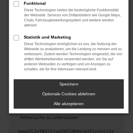
Funktional
Fenster?
Diese Technologien bieten die bestmögliche Funktionalität
Starte dein Gerät neu.
der Webseite. Services von Drittanbietern wie Google Maps,
Chats, Fahrzeugbewertungssystem und weitere werden
Das kann manchmal helfen, vorübergehende
aktiviert.
Probleme zu beheben.
Stelle sicher, dass dein Browser und dein
Statistik und Marketing
Betriebssystem auf dem neuesten Stand
Diese Technologien ermöglichen es uns, die Nutzung der
sind.
Webseite zu analysieren, um die Leistung zu messen und zu
verbessern. Zudem werden Technologien eingesetzt, die von
Veraltete Software birgt nicht nur ein
dritten Werbetreibenden verwendet werden, um Sie auf
Sicherheitsrisiko, sondern kann auch dazu
anderen Webseiten zu verfolgen und um Anzeigen zu
führen, dass bestimmte Funktionen nicht mehr
schalten, die für Ihre Interessen relevant sind.
unterstützt werden.
Wende dich an den Webseitenbetreiber.
Speichern
Wenn du alle oben genannten Schritte versucht
Optionale Cookies ablehnen
hast, kontaktiere uns bitte. Wir werden
versuchen, das Problem zu beheben. Du kannst
Alle akzeptieren
uns diesen Text schicken, um uns bei der
Fehlersuche zu unterstützen:
ewogICJuYW1lIjogIk5ldHdvcmtFcnJvciIs