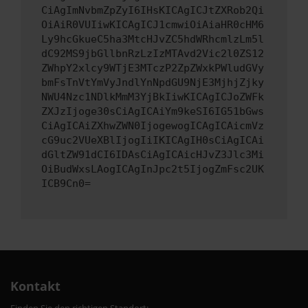
CiAgImNvbmZpZyI6IHsKICAgICJtZXRob2Qi
OiAiR0VUIiwKICAgICJ1cmwiOiAiaHR0cHM6
Ly9hcGkueC5ha3MtcHJvZC5hdWRhcmlzLm5l
dC92MS9jbGllbnRzLzIzMTAvd2Vic2l0ZS12
ZWhpY2xlcy9WTjE3MTczP2ZpZWxkPWludGVy
bmFsTnVtYmVyJndlYnNpdGU9NjE3MjhjZjky
NWU4Nzc1NDlkMmM3YjBkIiwKICAgICJoZWFk
ZXJzIjoge30sCiAgICAiYm9keSI6IG51bGws
CiAgICAiZXhwZWN0IjogewogICAgICAicmVz
cG9uc2VUeXBlIjogIiIKICAgIH0sCiAgICAi
dGltZW91dCI6IDAsCiAgICAicHJvZ3Jlc3Mi
OiBudWxsLAogICAgInJpc2t5IjogZmFsc2UK
ICB9Cn0=
Kontakt