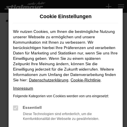
Zum
Hauptinhalt
Cookie Einstellungen
springen
Startseite
Fahrzeuge
Wir nutzen Cookies, um Ihnen die bestmögliche Nutzung
unserer Webseite zu ermöglichen und unsere
Kommunikation mit Ihnen zu verbessern. Wir
Fehler: Network Error
berücksichtigen hierbei Ihre Präferenzen und verarbeiten
Daten für Marketing und Statistiken nur, wenn Sie uns Ihre
Beim Laden ist ein Fehler aufgetreten.
Einwilligung geben. Wenn Sie zu einem späteren
Hier sind ein paar Tipps, die dir helfen können:
Zeitpunkt Ihre Meinung ändern, können Sie die
Einwilligung jederzeit für die Zukunft widerrufen. Weitere
Überprüfe deine Firewall und deine
Informationen zum Umfang der Datenverarbeitung finden
Sie hier:
Datenschutzerklärung
,
Cookie-Richtlinie
.
Internetverbindung.
Laden andere Webseiten, zum Beispiel deine
Impressum
Suchmaschine?
Folgende Kategorien von Cookies werden von uns eingesetzt:
Prüfe deine Browsererweiterungen.
Manche Erweiterungen, wie Werbeblocker,
Essentiell
können das Laden bestimmter Seiten
Diese Technologien sind erforderlich, um die
Kernfunktionalität der Webseite zu gewährleisten.
verhindern. Funktioniert die Seite in einem
anderen Browser oder in einem privaten