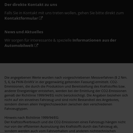
Der direkte Kontakt zu uns
Falls Sie in Kontakt mit uns treten wollen, gehen Sie bitte direkt zum
Kontaktformular
News und Aktuelles
Wir sorgen für interessante & spezielle
Informationen aus der
Automobilwelt
Die angegebenen Werte wurden nach vorgeschriebenen Messverfahren (§ 2 Nrn.
5, 6, 6a PKW-EnVKV in der gegenwärtig geltenden Fassung) ermittelt. CO2-
Emmisionen, die durch die Produktion und Bereitstellung des Kraftstoffes bzw.
anderer Energieträger entstehen, werden bei der Emittlung der CO2-Emissionen
gemäß der Richtlinie 1999/94/EG nicht berücksichtigt. Die Angaben beziehen sich
nicht auf ein einzelnes Fahrzeug und sind nicht Bestandteil des Angebotes,
sondern dienen allein Vergleichszwecken zwischen den verschiedenen
Fahrzeugtypen.
Hinweis nach Richtlinie 1999/94/EG:
Der Kraftstoffverbrauch und die CO2-Emissionen eines Fahrzeugs hängen nicht
nur von der effizienten Ausnutzung des Kraftstoffs durch das Fahrzeug ab,
sondern werden auch vom Fahrverhalten und anderen nichttechnischen