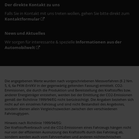
Der direkte Kontakt zu uns
Falls Sie in Kontakt mit uns treten wollen, gehen Sie bitte direkt zum
Kontaktformular
News und Aktuelles
Wir sorgen für interessante & spezielle
Informationen aus der
Automobilwelt
Die angegebenen Werte wurden nach vorgeschriebenen Messverfahren (§ 2 Nrn.
5, 6, 6a PKW-EnVKV in der gegenwärtig geltenden Fassung) ermittelt. CO2-
Emmisionen, die durch die Produktion und Bereitstellung des Kraftstoffes bzw.
anderer Energieträger entstehen, werden bei der Emittlung der CO2-Emissionen
gemäß der Richtlinie 1999/94/EG nicht berücksichtigt. Die Angaben beziehen sich
nicht auf ein einzelnes Fahrzeug und sind nicht Bestandteil des Angebotes,
sondern dienen allein Vergleichszwecken zwischen den verschiedenen
Fahrzeugtypen.
Hinweis nach Richtlinie 1999/94/EG:
Der Kraftstoffverbrauch und die CO2-Emissionen eines Fahrzeugs hängen nicht
nur von der effizienten Ausnutzung des Kraftstoffs durch das Fahrzeug ab,
sondern werden auch vom Fahrverhalten und anderen nichttechnischen