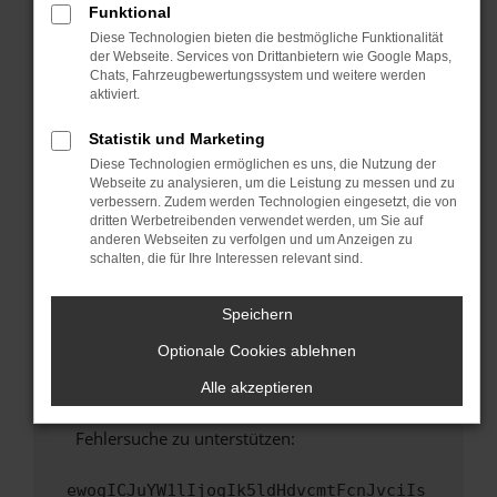
Funktional
Fenster?
Diese Technologien bieten die bestmögliche Funktionalität
Starte dein Gerät neu.
der Webseite. Services von Drittanbietern wie Google Maps,
Chats, Fahrzeugbewertungssystem und weitere werden
Das kann manchmal helfen, vorübergehende
aktiviert.
Probleme zu beheben.
Stelle sicher, dass dein Browser und dein
Statistik und Marketing
Betriebssystem auf dem neuesten Stand
Diese Technologien ermöglichen es uns, die Nutzung der
sind.
Webseite zu analysieren, um die Leistung zu messen und zu
verbessern. Zudem werden Technologien eingesetzt, die von
Veraltete Software birgt nicht nur ein
dritten Werbetreibenden verwendet werden, um Sie auf
Sicherheitsrisiko, sondern kann auch dazu
anderen Webseiten zu verfolgen und um Anzeigen zu
führen, dass bestimmte Funktionen nicht mehr
schalten, die für Ihre Interessen relevant sind.
unterstützt werden.
Wende dich an den Webseitenbetreiber.
Speichern
Wenn du alle oben genannten Schritte versucht
Optionale Cookies ablehnen
hast, kontaktiere uns bitte. Wir werden
versuchen, das Problem zu beheben. Du kannst
Alle akzeptieren
uns diesen Text schicken, um uns bei der
Fehlersuche zu unterstützen:
ewogICJuYW1lIjogIk5ldHdvcmtFcnJvciIs