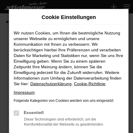
Zum
Hauptinhalt
Cookie Einstellungen
springen
Startseite
Fahrzeuge
Wir nutzen Cookies, um Ihnen die bestmögliche Nutzung
unserer Webseite zu ermöglichen und unsere
Kommunikation mit Ihnen zu verbessern. Wir
Fehler: Network Error
berücksichtigen hierbei Ihre Präferenzen und verarbeiten
Daten für Marketing und Statistiken nur, wenn Sie uns Ihre
Beim Laden ist ein Fehler aufgetreten.
Einwilligung geben. Wenn Sie zu einem späteren
Hier sind ein paar Tipps, die dir helfen können:
Zeitpunkt Ihre Meinung ändern, können Sie die
Einwilligung jederzeit für die Zukunft widerrufen. Weitere
Überprüfe deine Firewall und deine
Informationen zum Umfang der Datenverarbeitung finden
Sie hier:
Datenschutzerklärung
,
Cookie-Richtlinie
.
Internetverbindung.
Laden andere Webseiten, zum Beispiel deine
Impressum
Suchmaschine?
Folgende Kategorien von Cookies werden von uns eingesetzt:
Prüfe deine Browsererweiterungen.
Manche Erweiterungen, wie Werbeblocker,
Essentiell
können das Laden bestimmter Seiten
Diese Technologien sind erforderlich, um die
Kernfunktionalität der Webseite zu gewährleisten.
verhindern. Funktioniert die Seite in einem
anderen Browser oder in einem privaten