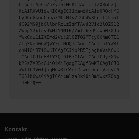
CiAgImNvbmZpZyI6IHsKICAgICJtZXRob2Qi
OiAiR0VUIiwKICAgICJ1cmwiOiAiaHR0cHM6
Ly9hcGkueC5ha3MtcHJvZC5hdWRhcmlzLm5l
dC92MS9jbGllbnRzLzIzMTAvd2Vic2l0ZS12
ZWhpY2xlcy9WMTY4MTE/ZmllbGQ9aW50ZXJu
YWxOdW1iZXImd2Vic2l0ZT02MTcyOGNmOTI1
ZTg3NzU0OWQyYzdiMGQiLAogICAgImhlYWRl
cnMiOiB7fSwKICAgICJib2R5IjogbnVsbCwK
ICAgICJleHBlY3QiOiB7CiAgICAgICJyZXNw
b25zZVR5cGUiOiAiIgogICAgfSwKICAgICJ0
aW1lb3V0IjogMCwKICAgICJwcm9ncmVzcyI6
IG51bGwsCiAgICAicmlza3kiOiBmYWxzZQog
IH0KfQ==
Kontakt