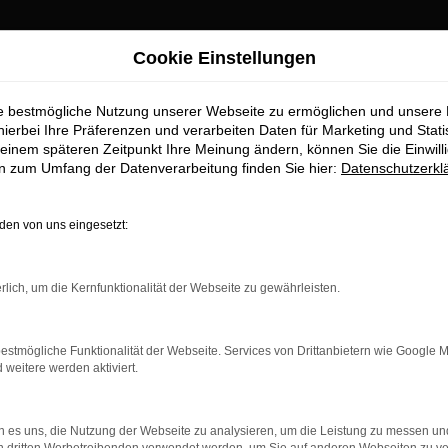
Cookie Einstellungen
ie bestmögliche Nutzung unserer Webseite zu ermöglichen und unsere
hierbei Ihre Präferenzen und verarbeiten Daten für Marketing und Stati
einem späteren Zeitpunkt Ihre Meinung ändern, können Sie die Einwillig
en zum Umfang der Datenverarbeitung finden Sie hier:
Datenschutzerkl
en von uns eingesetzt:
indung.
hine?
rlich, um die Kernfunktionalität der Webseite zu gewährleisten.
aden bestimmter Seiten verhindern. Funktioniert die Seite in e
estmögliche Funktionalität der Webseite. Services von Drittanbietern wie Google 
eitere werden aktiviert.
 zu beheben.
bssystem auf dem neuesten Stand sind.
 es uns, die Nutzung der Webseite zu analysieren, um die Leistung zu messen u
ko, sondern kann auch dazu führen, dass bestimmte Funktionen nic