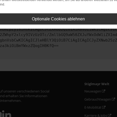
on dritten Werbetreibenden verwendet werden, um Sie auf anderen Webseiten zu ve
ind.
ontaktiere uns bitte. Wir werden versuchen, das Problem zu behe
Optionale Cookies ablehnen
vbmZpZyI6IHsKICAgICJtZXRob2QiOiAiR0VUIiwKICAgICJ1
2ZWhpY2xlcy9IVzUzOTc/ZmllbGQ9aW50ZXJuYWxOdW1iZXIm
gbnVsbCwKICAgICJleHBlY3QiOiB7CiAgICAgICJyZXNwb25z
za3kiOiBmYWxzZQogIH0KfQ==
Stiglmayr Welt
auf unseren verschiedenen Social
Neuwagen
nd erhalten Sie Informationen
Gebrauchtwagen
Unternehmen.
E-Mobilität
Karriere & Jobs