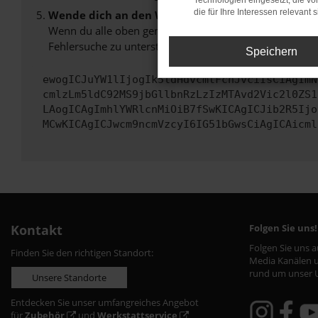
Technologien eingesetzt, die v
die für Ihre Interessen relevant s
Wende dich an den Webseitenbetreiber.
Wenn du alle oben genannten Schritte versucht hast, k
Fehlersuche zu unterstützen:
Speichern
ewogICJuYW1lIjogIk5ldHdvcmtFcnJvciIsCiAgImN
cmlzLm5ldC92MS9jbGllbnRzLzIzMTAvd2Vic2l0ZS1
LAogICAgImhlYWRlcnMiOiB7fSwKICAgICJib2R5Ijo
MCwKICAgICJwcm9ncmVzcyI6IG51bGwsCiAgICAicml
Kontakt
Folgen Sie uns!
Folgen Sie uns 
Finden Sie den richtigen Standort:
Media Kanälen u
rund um unser 
Unsere Standorte
Entdecken Sie unser umfangreiches Angebot
für
Zubehör
und
Werkstattservice