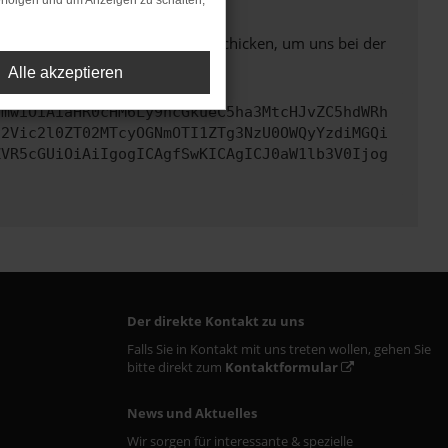
rfolgen und um Anzeigen zu schalten,
ben. Du kannst uns diesen Text schicken, um uns bei der
Alle akzeptieren
cmwiOiAiaHR0cHM6Ly9hcGkueC5ha3MtcHJvZC5hdWRh
d2Vic2l0ZT02MTcyOGNmOTI1ZTg3NzU0OWQyYzdiMGQi
ZVR5cGUiOiAiIgogICAgfSwKICAgICJ0aW1lb3V0Ijog
Der direkte Kontakt zu uns
Falls Sie in Kontakt mit uns treten wollen, gehen Sie
bitte direkt zum
Kontaktformular
News und Aktuelles
Wir sorgen für interessante & spezielle