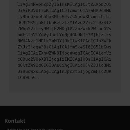
CiAgImNvbmZpZyI6IHsKICAgICJtZXRob2Qi
OiAiR0VUIiwKICAgICJ1cmwiOiAiaHR0cHM6
Ly9hcGkueC5ha3MtcHJvZC5hdWRhcmlzLm5l
dC92MS9jbGllbnRzLzIzMTAvd2Vic2l0ZS12
ZWhpY2xlcy9WTjE2NDg1P2ZpZWxkPWludGVy
bmFsTnVtYmVyJndlYnNpdGU9NjE3MjhjZjky
NWU4Nzc1NDlkMmM3YjBkIiwKICAgICJoZWFk
ZXJzIjoge30sCiAgICAiYm9keSI6IG51bGws
CiAgICAiZXhwZWN0IjogewogICAgICAicmVz
cG9uc2VUeXBlIjogIiIKICAgIH0sCiAgICAi
dGltZW91dCI6IDAsCiAgICAicHJvZ3Jlc3Mi
OiBudWxsLAogICAgInJpc2t5IjogZmFsc2UK
ICB9Cn0=
Kontakt