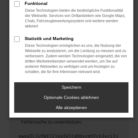
Funktional
Fenster?
Diese Technologien bieten die bestmögliche Funktionalität
Starte dein Gerät neu.
der Webseite. Services von Drittanbietern wie Google Maps,
Chats, Fahrzeugbewertungssystem und weitere werden
Das kann manchmal helfen, vorübergehende
aktiviert.
Probleme zu beheben.
Stelle sicher, dass dein Browser und dein
Statistik und Marketing
Betriebssystem auf dem neuesten Stand
Diese Technologien ermöglichen es uns, die Nutzung der
sind.
Webseite zu analysieren, um die Leistung zu messen und zu
verbessern. Zudem werden Technologien eingesetzt, die von
Veraltete Software birgt nicht nur ein
dritten Werbetreibenden verwendet werden, um Sie auf
Sicherheitsrisiko, sondern kann auch dazu
anderen Webseiten zu verfolgen und um Anzeigen zu
führen, dass bestimmte Funktionen nicht mehr
schalten, die für Ihre Interessen relevant sind.
unterstützt werden.
Wende dich an den Webseitenbetreiber.
Speichern
Wenn du alle oben genannten Schritte versucht
Optionale Cookies ablehnen
hast, kontaktiere uns bitte. Wir werden
versuchen, das Problem zu beheben. Du kannst
Alle akzeptieren
uns diesen Text schicken, um uns bei der
Fehlersuche zu unterstützen:
ewogICJuYW1lIjogIk5ldHdvcmtFcnJvciIs