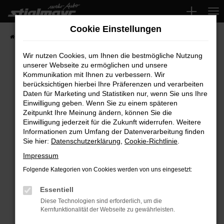
Zum
Hauptinhalt
Cookie Einstellungen
springen
Startseite
Fahrzeuge
Wir nutzen Cookies, um Ihnen die bestmögliche Nutzung
unserer Webseite zu ermöglichen und unsere
Kommunikation mit Ihnen zu verbessern. Wir
Fehler: Network Error
berücksichtigen hierbei Ihre Präferenzen und verarbeiten
Daten für Marketing und Statistiken nur, wenn Sie uns Ihre
Beim Laden ist ein Fehler aufgetreten.
Einwilligung geben. Wenn Sie zu einem späteren
Hier sind ein paar Tipps, die dir helfen können:
Zeitpunkt Ihre Meinung ändern, können Sie die
Einwilligung jederzeit für die Zukunft widerrufen. Weitere
Überprüfe deine Firewall und deine
Informationen zum Umfang der Datenverarbeitung finden
Sie hier:
Datenschutzerklärung
,
Cookie-Richtlinie
.
Internetverbindung.
Laden andere Webseiten, zum Beispiel deine
Impressum
Suchmaschine?
Folgende Kategorien von Cookies werden von uns eingesetzt:
Prüfe deine Browsererweiterungen.
Manche Erweiterungen, wie Werbeblocker,
Essentiell
können das Laden bestimmter Seiten
Diese Technologien sind erforderlich, um die
Kernfunktionalität der Webseite zu gewährleisten.
verhindern. Funktioniert die Seite in einem
anderen Browser oder in einem privaten