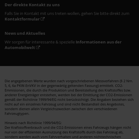
Der direkte Kontakt zu uns
Falls Sie in Kontakt mit uns treten wollen, gehen Sie bitte direkt zum
Kontaktformular
News und Aktuelles
Wir sorgen für interessante & spezielle
Informationen aus der
Automobilwelt
Die angegebenen Werte wurden nach vorgeschriebenen Messverfahren (§ 2 Nrn.
5, 6, 6a PKW-EnVKV in der gegenwärtig geltenden Fassung) ermittelt. CO2-
Emmisionen, die durch die Produktion und Bereitstellung des Kraftstoffes bzw.
anderer Energieträger entstehen, werden bei der Emittlung der CO2-Emissionen
gemäß der Richtlinie 1999/94/EG nicht berücksichtigt. Die Angaben beziehen sich
nicht auf ein einzelnes Fahrzeug und sind nicht Bestandteil des Angebotes,
sondern dienen allein Vergleichszwecken zwischen den verschiedenen
Fahrzeugtypen.
Hinweis nach Richtlinie 1999/94/EG:
Der Kraftstoffverbrauch und die CO2-Emissionen eines Fahrzeugs hängen nicht
nur von der effizienten Ausnutzung des Kraftstoffs durch das Fahrzeug ab,
sondern werden auch vom Fahrverhalten und anderen nichttechnischen