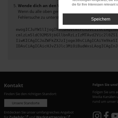
Technologien eingesetzt, die v
die für Ihre Interessen relevant s
Wende dich an den Webseitenbetreiber.
Wenn du alle oben genannten Schritte versucht hast, k
Fehlersuche zu unterstützen:
Speichern
ewogICJuYW1lIjogIk5ldHdvcmtFcnJvciIsCiAgImN
cmlzLm5ldC92MS9jbGllbnRzLzIzMTAvd2Vic2l0ZS1
IiwKICAgICJoZWFkZXJzIjoge30sCiAgICAiYm9keSI
IDAsCiAgICAicHJvZ3Jlc3MiOiBudWxsLAogICAgInJ
Kontakt
Folgen Sie uns!
Folgen Sie uns 
Finden Sie den richtigen Standort:
Media Kanälen u
rund um unser 
Unsere Standorte
Entdecken Sie unser umfangreiches Angebot
für
Zubehör
und
Werkstattservice