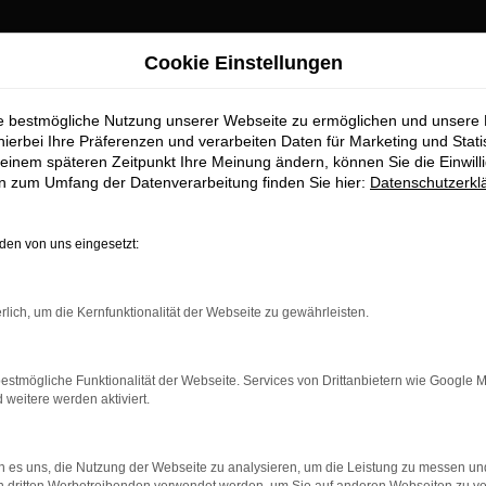
Cookie Einstellungen
ie bestmögliche Nutzung unserer Webseite zu ermöglichen und unsere
hierbei Ihre Präferenzen und verarbeiten Daten für Marketing und Stati
einem späteren Zeitpunkt Ihre Meinung ändern, können Sie die Einwillig
en zum Umfang der Datenverarbeitung finden Sie hier:
Datenschutzerkl
en von uns eingesetzt:
indung.
hine?
rlich, um die Kernfunktionalität der Webseite zu gewährleisten.
aden bestimmter Seiten verhindern. Funktioniert die Seite in e
estmögliche Funktionalität der Webseite. Services von Drittanbietern wie Google 
eitere werden aktiviert.
 zu beheben.
bssystem auf dem neuesten Stand sind.
 es uns, die Nutzung der Webseite zu analysieren, um die Leistung zu messen u
ko, sondern kann auch dazu führen, dass bestimmte Funktionen nic