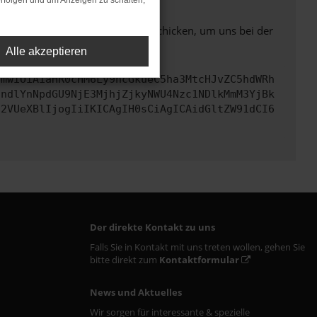
rfolgen und um Anzeigen zu schalten,
ben. Du kannst uns diesen Text schicken, um uns bei der
Alle akzeptieren
cmwiOiAiaHR0cHM6Ly9hcGkueC5ha3MtcHJvZC5hdWRh
JndlYnNpdGU9NjE3MjhjZjkyNWU4Nzc1NDlkMmM3YjBk
c2VUeXBlIjogIiIKICAgIH0sCiAgICAidGltZW91dCI6
Der direkte Kontakt zu uns
Falls Sie in Kontakt mit uns treten wollen, gehen Sie
bitte direkt zum
Kontaktformular
News und Aktuelles
Wir sorgen für interessante & spezielle