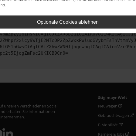
on dritten Werbetreibenden verwendet werden, um Sie auf anderen Webseiten zu ve
ind.
ontaktiere uns bitte. Wir werden versuchen, das Problem zu behe
Optionale Cookies ablehnen
vbmZpZyI6IHsKICAgICJtZXRob2QiOiAiR0VUIiwKICAgICJ1
2ZWhpY2xlcy9WTjE2NTc0P2ZpZWxkPWludGVybmFsTnVtYmVy
6IG51bGwsCiAgICAiZXhwZWN0IjogewogICAgICAicmVzcG9u
pc2t5IjogZmFsc2UKICB9Cn0=
Stiglmayr Welt
auf unseren verschiedenen Social
Neuwagen
nd erhalten Sie Informationen
Gebrauchtwagen
Unternehmen.
E-Mobilität
Karriere & Jobs