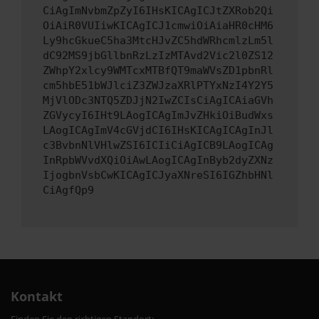
CiAgImNvbmZpZyI6IHsKICAgICJtZXRob2Qi
OiAiR0VUIiwKICAgICJ1cmwiOiAiaHR0cHM6
Ly9hcGkueC5ha3MtcHJvZC5hdWRhcmlzLm5l
dC92MS9jbGllbnRzLzIzMTAvd2Vic2l0ZS12
ZWhpY2xlcy9WMTcxMTBfQT9maWVsZD1pbnRl
cm5hbE51bWJlciZ3ZWJzaXRlPTYxNzI4Y2Y5
MjVlODc3NTQ5ZDJjN2IwZCIsCiAgICAiaGVh
ZGVycyI6IHt9LAogICAgImJvZHkiOiBudWxs
LAogICAgImV4cGVjdCI6IHsKICAgICAgInJl
c3BvbnNlVHlwZSI6ICIiCiAgICB9LAogICAg
InRpbWVvdXQiOiAwLAogICAgInByb2dyZXNz
IjogbnVsbCwKICAgICJyaXNreSI6IGZhbHNl
CiAgfQp9
Kontakt