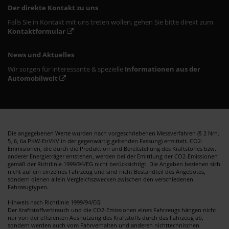
Der direkte Kontakt zu uns
Falls Sie in Kontakt mit uns treten wollen, gehen Sie bitte direkt zum
Kontaktformular
News und Aktuelles
Wir sorgen für interessante & spezielle
Informationen aus der
Automobilwelt
Die angegebenen Werte wurden nach vorgeschriebenen Messverfahren (§ 2 Nrn.
5, 6, 6a PKW-EnVKV in der gegenwärtig geltenden Fassung) ermittelt. CO2-
Emmisionen, die durch die Produktion und Bereitstellung des Kraftstoffes bzw.
anderer Energieträger entstehen, werden bei der Emittlung der CO2-Emissionen
gemäß der Richtlinie 1999/94/EG nicht berücksichtigt. Die Angaben beziehen sich
nicht auf ein einzelnes Fahrzeug und sind nicht Bestandteil des Angebotes,
sondern dienen allein Vergleichszwecken zwischen den verschiedenen
Fahrzeugtypen.
Hinweis nach Richtlinie 1999/94/EG:
Der Kraftstoffverbrauch und die CO2-Emissionen eines Fahrzeugs hängen nicht
nur von der effizienten Ausnutzung des Kraftstoffs durch das Fahrzeug ab,
sondern werden auch vom Fahrverhalten und anderen nichttechnischen