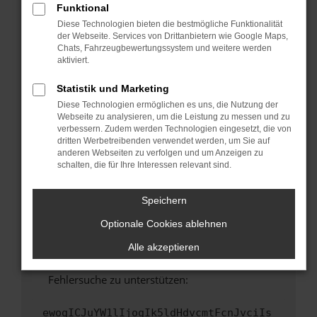
Funktional
Fenster?
Diese Technologien bieten die bestmögliche Funktionalität
Starte dein Gerät neu.
der Webseite. Services von Drittanbietern wie Google Maps,
Chats, Fahrzeugbewertungssystem und weitere werden
Das kann manchmal helfen, vorübergehende
aktiviert.
Probleme zu beheben.
Stelle sicher, dass dein Browser und dein
Statistik und Marketing
Betriebssystem auf dem neuesten Stand
Diese Technologien ermöglichen es uns, die Nutzung der
sind.
Webseite zu analysieren, um die Leistung zu messen und zu
verbessern. Zudem werden Technologien eingesetzt, die von
Veraltete Software birgt nicht nur ein
dritten Werbetreibenden verwendet werden, um Sie auf
Sicherheitsrisiko, sondern kann auch dazu
anderen Webseiten zu verfolgen und um Anzeigen zu
führen, dass bestimmte Funktionen nicht mehr
schalten, die für Ihre Interessen relevant sind.
unterstützt werden.
Wende dich an den Webseitenbetreiber.
Speichern
Wenn du alle oben genannten Schritte versucht
Optionale Cookies ablehnen
hast, kontaktiere uns bitte. Wir werden
versuchen, das Problem zu beheben. Du kannst
Alle akzeptieren
uns diesen Text schicken, um uns bei der
Fehlersuche zu unterstützen:
ewogICJuYW1lIjogIk5ldHdvcmtFcnJvciIs