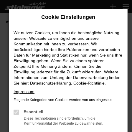
Zum
Hauptinhalt
Cookie Einstellungen
springen
Startseite
Fahrzeuge
Wir nutzen Cookies, um Ihnen die bestmögliche Nutzung
unserer Webseite zu ermöglichen und unsere
Kommunikation mit Ihnen zu verbessern. Wir
Fehler: Network Error
berücksichtigen hierbei Ihre Präferenzen und verarbeiten
Daten für Marketing und Statistiken nur, wenn Sie uns Ihre
Beim Laden ist ein Fehler aufgetreten.
Einwilligung geben. Wenn Sie zu einem späteren
Hier sind ein paar Tipps, die dir helfen können:
Zeitpunkt Ihre Meinung ändern, können Sie die
Einwilligung jederzeit für die Zukunft widerrufen. Weitere
Überprüfe deine Firewall und deine
Informationen zum Umfang der Datenverarbeitung finden
Sie hier:
Datenschutzerklärung
,
Cookie-Richtlinie
.
Internetverbindung.
Laden andere Webseiten, zum Beispiel deine
Impressum
Suchmaschine?
Folgende Kategorien von Cookies werden von uns eingesetzt:
Prüfe deine Browsererweiterungen.
Manche Erweiterungen, wie Werbeblocker,
Essentiell
können das Laden bestimmter Seiten
Diese Technologien sind erforderlich, um die
Kernfunktionalität der Webseite zu gewährleisten.
verhindern. Funktioniert die Seite in einem
anderen Browser oder in einem privaten