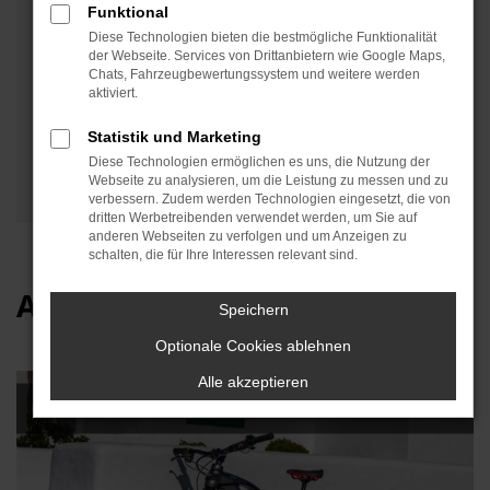
Funktional
Diese Technologien bieten die bestmögliche Funktionalität
Wer den Schritt zur Elektromobilität auf zwei
der Webseite. Services von Drittanbietern wie Google Maps,
Chats, Fahrzeugbewertungssystem und weitere werden
Rädern gehen möchte, kann ab sofort bei uns
aktiviert.
das Audi electric mountain bike wählen.
Statistik und Marketing
Diese Technologien ermöglichen es uns, die Nutzung der
Webseite zu analysieren, um die Leistung zu messen und zu
verbessern. Zudem werden Technologien eingesetzt, die von
dritten Werbetreibenden verwendet werden, um Sie auf
anderen Webseiten zu verfolgen und um Anzeigen zu
schalten, die für Ihre Interessen relevant sind.
Audi electric mountain bike
Speichern
Optionale Cookies ablehnen
Alle akzeptieren