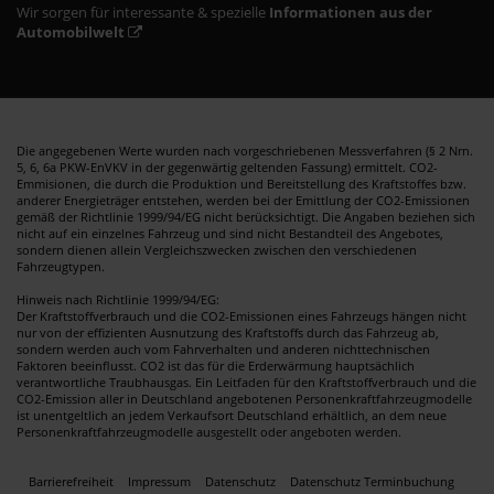
Wir sorgen für interessante & spezielle
Informationen aus der
Automobilwelt
Die angegebenen Werte wurden nach vorgeschriebenen Messverfahren (§ 2 Nrn.
5, 6, 6a PKW-EnVKV in der gegenwärtig geltenden Fassung) ermittelt. CO2-
Emmisionen, die durch die Produktion und Bereitstellung des Kraftstoffes bzw.
anderer Energieträger entstehen, werden bei der Emittlung der CO2-Emissionen
gemäß der Richtlinie 1999/94/EG nicht berücksichtigt. Die Angaben beziehen sich
nicht auf ein einzelnes Fahrzeug und sind nicht Bestandteil des Angebotes,
sondern dienen allein Vergleichszwecken zwischen den verschiedenen
Fahrzeugtypen.
Hinweis nach Richtlinie 1999/94/EG:
Der Kraftstoffverbrauch und die CO2-Emissionen eines Fahrzeugs hängen nicht
nur von der effizienten Ausnutzung des Kraftstoffs durch das Fahrzeug ab,
sondern werden auch vom Fahrverhalten und anderen nichttechnischen
Faktoren beeinflusst. CO2 ist das für die Erderwärmung hauptsächlich
verantwortliche Traubhausgas. Ein Leitfaden für den Kraftstoffverbrauch und die
CO2-Emission aller in Deutschland angebotenen Personenkraftfahrzeugmodelle
ist unentgeltlich an jedem Verkaufsort Deutschland erhältlich, an dem neue
Personenkraftfahrzeugmodelle ausgestellt oder angeboten werden.
Barrierefreiheit
Impressum
Datenschutz
Datenschutz Terminbuchung