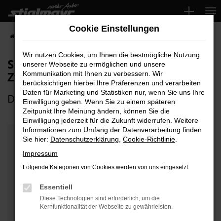
Zum
Hauptinhalt
Cookie Einstellungen
springen
Startseite
Fahrzeuge
Zweiräder
Wir nutzen Cookies, um Ihnen die bestmögliche Nutzung
Sie suchen ein elektrisches
unserer Webseite zu ermöglichen und unsere
Zweirad?
Kommunikation mit Ihnen zu verbessern. Wir
berücksichtigen hierbei Ihre Präferenzen und verarbeiten
Daten für Marketing und Statistiken nur, wenn Sie uns Ihre
Dann sind Sie bei uns genau richtig
Einwilligung geben. Wenn Sie zu einem späteren
Zeitpunkt Ihre Meinung ändern, können Sie die
Einwilligung jederzeit für die Zukunft widerrufen. Weitere
Informationen zum Umfang der Datenverarbeitung finden
Sie hier:
Datenschutzerklärung
,
Cookie-Richtlinie
.
Impressum
Folgende Kategorien von Cookies werden von uns eingesetzt:
Elektrisch in die Zukunft und
das nicht nur auf Vier, sondern
Essentiell
Diese Technologien sind erforderlich, um die
auch auf Zwei Rädern!
Kernfunktionalität der Webseite zu gewährleisten.
Bei uns kein Problem!