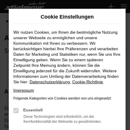
Zum
Hauptinhalt
Cookie Einstellungen
springen
Startseite
Abbiegeassistent
Wir nutzen Cookies, um Ihnen die bestmögliche Nutzung
Abbiegeassistent
unserer Webseite zu ermöglichen und unsere
Kommunikation mit Ihnen zu verbessern. Wir
Schutz beim Abbiegen
berücksichtigen hierbei Ihre Präferenzen und verarbeiten
Daten für Marketing und Statistiken nur, wenn Sie uns Ihre
Einwilligung geben. Wenn Sie zu einem späteren
Zeitpunkt Ihre Meinung ändern, können Sie die
Einwilligung jederzeit für die Zukunft widerrufen. Weitere
Informationen zum Umfang der Datenverarbeitung finden
Sie hier:
Datenschutzerklärung
,
Cookie-Richtlinie
.
Abbiegeassistent
Impressum
Folgende Kategorien von Cookies werden von uns eingesetzt:
Ein Abbiegeassistent ist ein Fahrerassistenzsystem, das
Essentiell
entwickelt wurde, um Unfälle beim Abbiegen zu verhindern.
Diese Technologien sind erforderlich, um die
Das System überwacht die Bereiche neben und hinter dem
Kernfunktionalität der Webseite zu gewährleisten.
Fahrzeug, in denen sich andere Verkehrsteilnehmer, wie