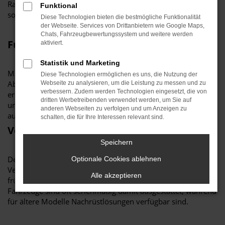
Radfahrer oder Fußgänger, befinden könnten – oft im
Funktional
sogenannten „toten Winkel“.
Diese Technologien bieten die bestmögliche Funktionalität
der Webseite. Services von Drittanbietern wie Google Maps,
Chats, Fahrzeugbewertungssystem und weitere werden
Funktionsweise
aktiviert.
Statistik und Marketing
Mittels Sensoren, Kameras oder Radartechnik erkennt der
Diese Technologien ermöglichen es uns, die Nutzung der
Abbiegeassistent potenzielle Gefahren. Sobald eine Gefahr
Webseite zu analysieren, um die Leistung zu messen und zu
verbessern. Zudem werden Technologien eingesetzt, die von
erkannt wird, warnt das System den Fahrer durch akustische
dritten Werbetreibenden verwendet werden, um Sie auf
und optische Signale. Einige Systeme können sogar
anderen Webseiten zu verfolgen und um Anzeigen zu
automatisch bremsen, um Kollisionen zu vermeiden.
schalten, die für Ihre Interessen relevant sind.
Vorteile und Nutzen
Speichern
Der Abbiegeassistent erhöht besonders im innerstädtischen
Optionale Cookies ablehnen
Verkehr die Sicherheit erheblich, da er kritische Situationen
Alle akzeptieren
frühzeitig erkennt und den Fahrer unterstützt. Moderne
Fahrzeuge sind oft serienmäßig damit ausgestattet, während
für ältere Modelle Nachrüstlösungen verfügbar sind.