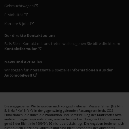
Gebrauchtwagen
E-Mobilität
Karriere & Jobs
Der direkte Kontakt zu uns
Falls Sie in Kontakt mit uns treten wollen, gehen Sie bitte direkt zum
Kontaktformular
News und Aktuelles
Wir sorgen für interessante & spezielle
Informationen aus der
Automobilwelt
Die angegebenen Werte wurden nach vorgeschriebenen Messverfahren (§ 2 Nrn.
5, 6, 6a PKW-EnVKV in der gegenwärtig geltenden Fassung) ermittelt. CO2-
Emmisionen, die durch die Produktion und Bereitstellung des Kraftstoffes bzw.
anderer Energieträger entstehen, werden bei der Emittlung der CO2-Emissionen
gemäß der Richtlinie 1999/94/EG nicht berücksichtigt. Die Angaben beziehen sich
nicht auf ein einzelnes Fahrzeug und sind nicht Bestandteil des Angebotes,