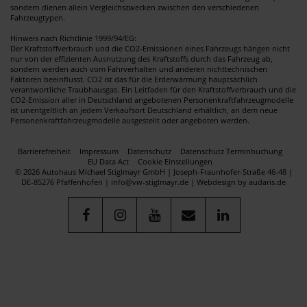
sondern dienen allein Vergleichszwecken zwischen den verschiedenen
Fahrzeugtypen.
Hinweis nach Richtlinie 1999/94/EG:
Der Kraftstoffverbrauch und die CO2-Emissionen eines Fahrzeugs hängen nicht
nur von der effizienten Ausnutzung des Kraftstoffs durch das Fahrzeug ab,
sondern werden auch vom Fahrverhalten und anderen nichttechnischen
Faktoren beeinflusst. CO2 ist das für die Erderwärmung hauptsächlich
verantwortliche Traubhausgas. Ein Leitfaden für den Kraftstoffverbrauch und die
CO2-Emission aller in Deutschland angebotenen Personenkraftfahrzeugmodelle
ist unentgeltlich an jedem Verkaufsort Deutschland erhältlich, an dem neue
Personenkraftfahrzeugmodelle ausgestellt oder angeboten werden.
Barrierefreiheit
Impressum
Datenschutz
Datenschutz Terminbuchung
EU Data Act
Cookie Einstellungen
© 2026 Autohaus Michael Stiglmayr GmbH | Joseph-Fraunhofer-Straße 46-48 |
DE-85276 Pfaffenhofen | info@vw-stiglmayr.de |
Webdesign by audaris.de