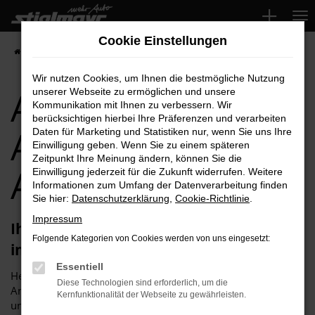
Zum
Hauptinhalt
Cookie Einstellungen
springen
Startseite
Aichach
Audi
Audi A5 für Aichach Top-Angebote
Wir nutzen Cookies, um Ihnen die bestmögliche Nutzung
Audi A5 für
unserer Webseite zu ermöglichen und unsere
Kommunikation mit Ihnen zu verbessern. Wir
berücksichtigen hierbei Ihre Präferenzen und verarbeiten
Aichach Top-
Daten für Marketing und Statistiken nur, wenn Sie uns Ihre
Einwilligung geben. Wenn Sie zu einem späteren
Zeitpunkt Ihre Meinung ändern, können Sie die
Angebote
Einwilligung jederzeit für die Zukunft widerrufen. Weitere
Informationen zum Umfang der Datenverarbeitung finden
Sie hier:
Datenschutzerklärung
,
Cookie-Richtlinie
.
Impressum
Ihren Audi A5 für Aichach erhalten Sie
Folgende Kategorien von Cookies werden von uns eingesetzt:
im Autohaus Stiglmayr
Essentiell
Herzlich willkommen bei Autohaus Stiglmayr – Ihre erste
Diese Technologien sind erforderlich, um die
Anlaufstelle für exzellente Audi A5 Fahrzeuge für Aichach
Kernfunktionalität der Webseite zu gewährleisten.
und Umgebung! Unser renommiertes Autohaus ist stolz