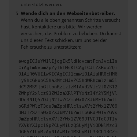
unterstützt werden.
Wende dich an den Webseitenbetreiber.
Wenn du alle oben genannten Schritte versucht
hast, kontaktiere uns bitte. Wir werden
versuchen, das Problem zu beheben. Du kannst
uns diesen Text schicken, um uns bei der
Fehlersuche zu unterstützen:
ewogICJuYW1lIjogIk5ldHdvcmtFcnJvciIs
CiAgImNvbmZpZyI6IHsKICAgICJtZXRob2Qi
OiAiR0VUIiwKICAgICJ1cmwiOiAiaHR0cHM6
Ly9hcGkueC5ha3MtcHJvZC5hdWRhcmlzLm5l
dC92MS9jbGllbnRzLzIzMTAvd2Vic2l0ZS12
ZWhpY2xlcz93ZWJzaXRlPTYxNzI4Y2Y5MjVl
ODc3NTQ5ZDJjN2IwZCZmaWx0ZXJbMF1bZmll
bGRdPWlzT3duJmZpbHRlclswXVt2YWx1ZV09
dHJ1ZSZmaWx0ZXJbMV1bZmllbGRdPW1vZGVs
JmZpbHRlclsxXVt2YWx1ZV09JTVCJTdCJTIy
YXVkYXJpc19pZCUyMiUzQSUyMjViODNlMzc3
OGE5YTUyMzAyNTAwMTg1MSUyMiU3RCU1RCZm