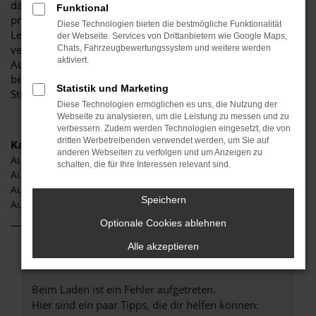
darauf, Ihnen eine herausragende Auswahl an Audi A5 zu
Funktional
präsentieren, die höchste Standards in Sachen Qualität und
Diese Technologien bieten die bestmögliche Funktionalität
Leistung erfüllen. Wir sind seit Jahren Ihr
der Webseite. Services von Drittanbietern wie Google Maps,
vertrauenswürdiger Partner, wenn es um erstklassige
Chats, Fahrzeugbewertungssystem und weitere werden
aktiviert.
Automobile geht. Erfahren Sie mehr über unsere
beeindruckende Audi A5 Flotte und warum Autohaus
Statistik und Marketing
Stiglmayr die bevorzugte Adresse für Audi A5 Liebhaber ist.
Diese Technologien ermöglichen es uns, die Nutzung der
Webseite zu analysieren, um die Leistung zu messen und zu
verbessern. Zudem werden Technologien eingesetzt, die von
dritten Werbetreibenden verwendet werden, um Sie auf
Kategorie
anderen Webseiten zu verfolgen und um Anzeigen zu
Audi A5 Aichach
schalten, die für Ihre Interessen relevant sind.
Audi A5 Gebrauchtwagen Aichach
Audi A5 Neuwagen Aichach
Speichern
Audi A5 Jahreswagen Aichach
Optionale Cookies ablehnen
Alle akzeptieren
Fehler: Network Error
Beim Laden ist ein Fehler aufgetreten.
Hier sind ein paar Tipps, die dir helfen können: