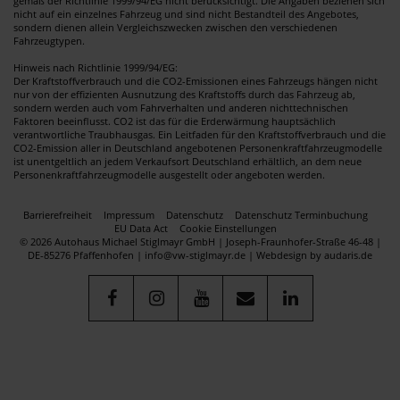
gemäß der Richtlinie 1999/94/EG nicht berücksichtigt. Die Angaben beziehen sich
nicht auf ein einzelnes Fahrzeug und sind nicht Bestandteil des Angebotes,
sondern dienen allein Vergleichszwecken zwischen den verschiedenen
Fahrzeugtypen.
Hinweis nach Richtlinie 1999/94/EG:
Der Kraftstoffverbrauch und die CO2-Emissionen eines Fahrzeugs hängen nicht
nur von der effizienten Ausnutzung des Kraftstoffs durch das Fahrzeug ab,
sondern werden auch vom Fahrverhalten und anderen nichttechnischen
Faktoren beeinflusst. CO2 ist das für die Erderwärmung hauptsächlich
verantwortliche Traubhausgas. Ein Leitfaden für den Kraftstoffverbrauch und die
CO2-Emission aller in Deutschland angebotenen Personenkraftfahrzeugmodelle
ist unentgeltlich an jedem Verkaufsort Deutschland erhältlich, an dem neue
Personenkraftfahrzeugmodelle ausgestellt oder angeboten werden.
Barrierefreiheit
Impressum
Datenschutz
Datenschutz Terminbuchung
EU Data Act
Cookie Einstellungen
© 2026 Autohaus Michael Stiglmayr GmbH | Joseph-Fraunhofer-Straße 46-48 |
DE-85276 Pfaffenhofen | info@vw-stiglmayr.de |
Webdesign by audaris.de