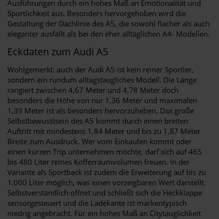
Ausführungen durch ein hohes Maß an Emotionalität und
Sportlichkeit aus. Besonders hervorgehoben wird die
Gestaltung der Dachlinie des A5, die sowohl flacher als auch
eleganter ausfällt als bei den eher alltäglichen A4- Modellen.
Eckdaten zum Audi A5
Wohlgemerkt: auch der Audi A5 ist kein reiner Sportler,
sondern ein rundum alltagstaugliches Modell. Die Länge
rangiert zwischen 4,67 Meter und 4,78 Meter doch
besonders die Höhe von nur 1,36 Meter und maximalen
1,39 Meter ist als besonders hervorzuheben. Das große
Selbstbewusstsein des A5 kommt durch einen breiten
Auftritt mit mindestens 1,84 Meter und bis zu 1,87 Meter
Breite zum Ausdruck. Wer vom Einkaufen kommt oder
einen kurzen Trip unternehmen möchte, darf sich auf 465
bis 480 Liter reines Kofferraumvolumen freuen. In der
Variante als Sportback ist zudem die Erweiterung auf bis zu
1.000 Liter möglich, was einen vorzeigbaren Wert darstellt.
Selbstverständlich öffnet und schließt sich die Heckklappe
sensorgesteuert und die Ladekante ist markentypisch
niedrig angebracht. Für ein hohes Maß an Citytauglichkeit