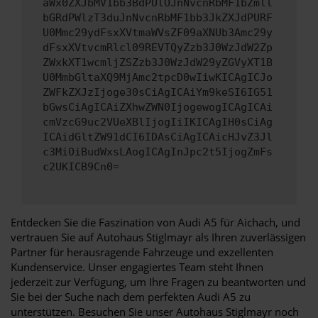
aWx0ZXJbMV1bb3BdPUlOJnNvcnRbMF1bZmll
bGRdPWlzT3duJnNvcnRbMF1bb3JkZXJdPURF
U0Mmc29ydFsxXVtmaWVsZF09aXNUb3Amc29y
dFsxXVtvcmRlcl09REVTQyZzb3J0WzJdW2Zp
ZWxkXT1wcmljZSZzb3J0WzJdW29yZGVyXT1B
U0MmbGltaXQ9MjAmc2tpcD0wIiwKICAgICJo
ZWFkZXJzIjoge30sCiAgICAiYm9keSI6IG51
bGwsCiAgICAiZXhwZWN0IjogewogICAgICAi
cmVzcG9uc2VUeXBlIjogIiIKICAgIH0sCiAg
ICAidGltZW91dCI6IDAsCiAgICAicHJvZ3Jl
c3MiOiBudWxsLAogICAgInJpc2t5IjogZmFs
c2UKICB9Cn0=
Entdecken Sie die Faszination von Audi A5 für Aichach, und
vertrauen Sie auf Autohaus Stiglmayr als Ihren zuverlässigen
Partner für herausragende Fahrzeuge und exzellenten
Kundenservice. Unser engagiertes Team steht Ihnen
jederzeit zur Verfügung, um Ihre Fragen zu beantworten und
Sie bei der Suche nach dem perfekten Audi A5 zu
unterstützen. Besuchen Sie unser Autohaus Stiglmayr noch