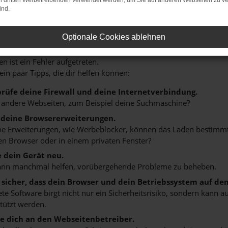
on dritten Werbetreibenden verwendet werden, um Sie auf anderen Webseiten zu ve
ind.
Optionale Cookies ablehnen
r: Network Error
n ist ein Fehler aufgetreten.
 ein paar Tipps, die dir helfen können:
rüfe deine Firewall und deine Internetverbindung.
 andere Webseiten, zum Beispiel deine Suchmaschine?
 deine Browsererweiterungen.
 Erweiterungen, wie Werbeblocker, können das Laden bestimmter 
n Browser oder in einem privaten Fenster?
e dein Gerät neu.
ann manchmal helfen, vorübergehende Probleme zu beheben.
e sicher, dass dein Browser und dein Betriebssystem auf de
ete Software birgt nicht nur ein Sicherheitsrisiko, sondern kann
tützt werden.
 dich an den Webseitenbetreiber.