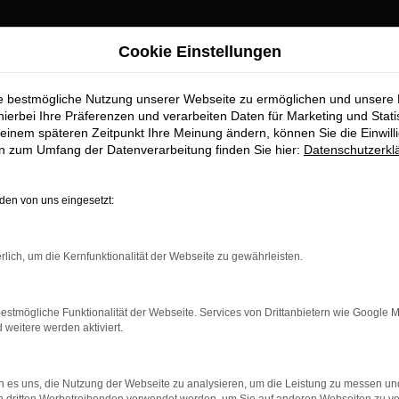
Cookie Einstellungen
ach Top-Angebote
ie bestmögliche Nutzung unserer Webseite zu ermöglichen und unsere
twagen für Aichac
hierbei Ihre Präferenzen und verarbeiten Daten für Marketing und Stati
einem späteren Zeitpunkt Ihre Meinung ändern, können Sie die Einwillig
en zum Umfang der Datenverarbeitung finden Sie hier:
Datenschutzerkl
r Aichach erhalten Sie im Autohau
en von uns eingesetzt:
aufstelle für exzellente Audi Q2 Gebrauchtwagen Fahrzeuge für 
wagen zu präsentieren, die höchste Standards in Sachen Qualität 
rlich, um die Kernfunktionalität der Webseite zu gewährleisten.
bile geht. Erfahren Sie mehr über unsere beeindruckende Audi 
.
estmögliche Funktionalität der Webseite. Services von Drittanbietern wie Google 
eitere werden aktiviert.
 es uns, die Nutzung der Webseite zu analysieren, um die Leistung zu messen u