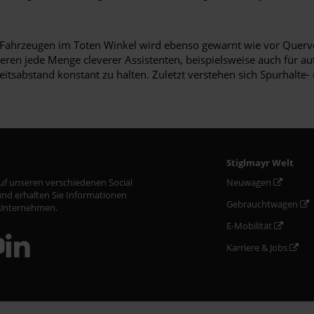
or Fahrzeugen im Toten Winkel wird ebenso gewarnt wie vor Querve
tieren jede Menge cleverer Assistenten, beispielsweise auch für 
heitsabstand konstant zu halten. Zuletzt verstehen sich Spurhalt
Stiglmayr Welt
auf unseren verschiedenen Social
Neuwagen
nd erhalten Sie Informationen
Gebrauchtwagen
Unternehmen.
E-Mobilität
Karriere & Jobs