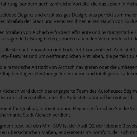
fahrung, sondern auch zahlreiche Vorteile, die das Leben in Aich
zeitlose Eleganz und erstklassiges Design, was perfekt zum maler
en Straßen der Stadt und verleihen Ihnen einen Hauch von Exklusi
n Straßen von Aichach erfordern effiziente und leistungsstarke F
usragende Leistung bieten, sondern auch den Verkehrsfluss in de
t, die sich auf Innovation und Fortschritt konzentriert. Audi steh
tivity-Features und umweltfreundlichen Antrieben, die perfekt 
 die historische Altstadt von Aichach navigieren oder die umlie
hren Alltag benötigen. Geräumige Innenräume und intelligente Lade
ür Aichach wird durch das engagierte Team des Autohauses Stiglm
 um sicherzustellen, dass Ihr Audi stets optimal betreut wird.
ement für Qualität, Innovation und Eleganz. Erforschen Sie die Vor
 charmante Stadt Aichach verdient.
ment bzw. bei den Mini-SUV ist der Audi Q2 der lebende Beweis
d den übersichtlichen Maßen, andererseits im Komfort, der sich m