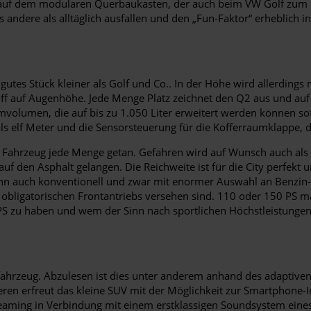
3 auf dem modularen Querbaukasten, der auch beim VW Golf zum E
s andere als alltäglich ausfallen und den „Fun-Faktor“ erheblich i
utes Stück kleiner als Golf und Co.. In der Höhe wird allerdings
 auf Augenhöhe. Jede Menge Platz zeichnet den Q2 aus und auf W
aumvolumen, die auf bis zu 1.050 Liter erweitert werden können 
s elf Meter und die Sensorsteuerung für die Kofferraumklappe, 
 Fahrzeug jede Menge getan. Gefahren wird auf Wunsch auch als 
auf den Asphalt gelangen. Die Reichweite ist für die City perfekt 
nn auch konventionell und zwar mit enormer Auswahl an Benzin- 
t obligatorischen Frontantriebs versehen sind. 110 oder 150 PS 
 PS zu haben und wem der Sinn nach sportlichen Höchstleistungen
usfahrzeug. Abzulesen ist dies unter anderem anhand des adaptive
ren erfreut das kleine SUV mit der Möglichkeit zur Smartphone-
treaming in Verbindung mit einem erstklassigen Soundsystem eine