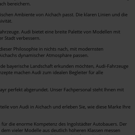
ach bereichern.
ischen Ambiente von Aichach passt. Die klaren Linien und die
vität.
ahrzeuge. Audi bietet eine breite Palette von Modellen mit
r Stadt verbessern.
t dieser Philosophie in nichts nach, mit modernsten
zu Aichachs dynamischer Atmosphäre passen.
gende bayerische Landschaft erkunden möchten, Audi-Fahrzeuge
konzepte machen Audi zum idealen Begleiter für alle
ayr perfekt abgerundet. Unser Fachpersonal steht Ihnen mit
teile von Audi in Aichach und erleben Sie, wie diese Marke Ihre
 für die enorme Kompetenz des Ingolstädter Autobauers. Der
it dem vieler Modelle aus deutlich höheren Klassen messen