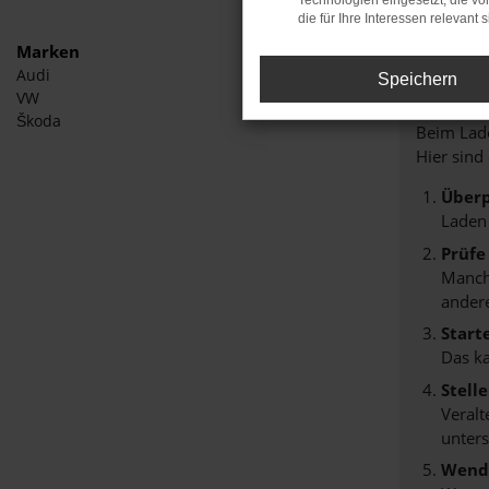
Technologien eingesetzt, die v
die für Ihre Interessen relevant s
Marken
Audi
Speichern
Fehle
VW
Škoda
Beim Lade
Hier sind
Überp
Laden
Prüfe
Manche
andere
Start
Das k
Stell
Veralt
unters
Wende