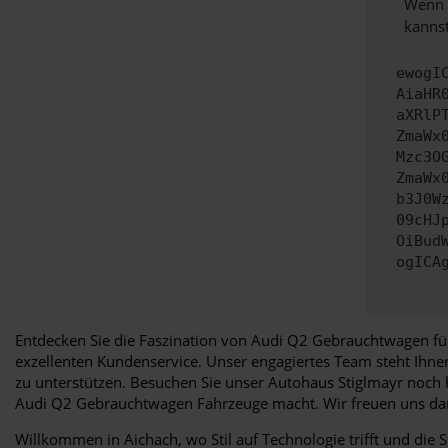
Wenn d
kannst
ewogI
AiaHR
aXRlP
ZmaWx
Mzc3O
ZmaWx
b3J0W
09cHJ
OiBud
ogICA
Entdecken Sie die Faszination von Audi Q2 Gebrauchtwagen für
exzellenten Kundenservice. Unser engagiertes Team steht Ihn
zu unterstützen. Besuchen Sie unser Autohaus Stiglmayr noch h
Audi Q2 Gebrauchtwagen Fahrzeuge macht. Wir freuen uns dar
Willkommen in Aichach, wo Stil auf Technologie trifft und die