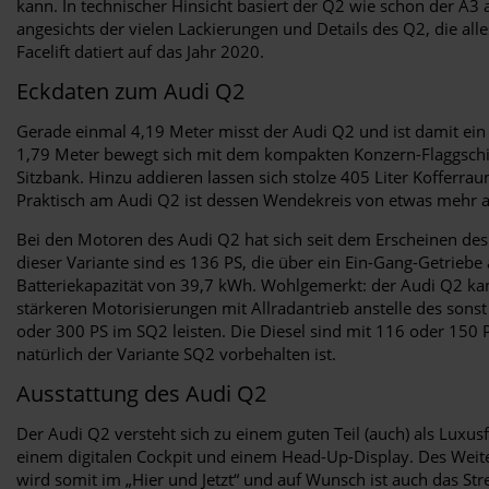
kann. In technischer Hinsicht basiert der Q2 wie schon der A
angesichts der vielen Lackierungen und Details des Q2, die alle
Facelift datiert auf das Jahr 2020.
Eckdaten zum Audi Q2
Gerade einmal 4,19 Meter misst der Audi Q2 und ist damit ein g
1,79 Meter bewegt sich mit dem kompakten Konzern-Flaggschiff
Sitzbank. Hinzu addieren lassen sich stolze 405 Liter Kofferr
Praktisch am Audi Q2 ist dessen Wendekreis von etwas mehr al
Bei den Motoren des Audi Q2 hat sich seit dem Erscheinen des
dieser Variante sind es 136 PS, die über ein Ein-Gang-Getriebe 
Batteriekapazität von 39,7 kWh. Wohlgemerkt: der Audi Q2 ka
stärkeren Motorisierungen mit Allradantrieb anstelle des sons
oder 300 PS im SQ2 leisten. Die Diesel sind mit 116 oder 150
natürlich der Variante SQ2 vorbehalten ist.
Ausstattung des Audi Q2
Der Audi Q2 versteht sich zu einem guten Teil (auch) als Lux
einem digitalen Cockpit und einem Head-Up-Display. Des Weite
wird somit im „Hier und Jetzt“ und auf Wunsch ist auch das S