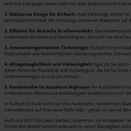
und ihre Fahrzeuge bieten nicht nur eine anspruchsvolle Fahrer
1. Exklusives Design für Aichach:
Audi-Fahrzeuge stehen für 
durchdachte Ästhetik der Fahrzeuge setzen ein Statement auf d
2. Effizienz für Aichachs Straßenverkehr:
Die verkehrsreiche
modernsten Motoren und Technologien, die nicht nur eine hera
3. Innovationsgetriebene Technologie:
Aichach ist eine Stad
Technologien wie fortschrittlichen Assistenzsystemen, Connec
4. Alltagstauglichkeit und Vielseitigkeit:
Egal, ob Sie durch
bieten Ihnen die Flexibilität und Vielseitigkeit, die Sie für I
Unternehmungen in und um Aichach.
5. Kundennähe im Autohaus Stiglmayr:
Ihr Audi-Erlebnis f
umfassendem Wissen und erstklassigem Kundenservice zur Seite,
In Aichach ist Audi nicht nur eine Automarke, sondern ein Stat
Fahrerlebnisse auf eine neue Stufe hebt – genau so, wie es die
Audi und SUV? Das passt perfekt zusammen. Im kompakten Seg
Vorteil des Modell besteht einerseits in seiner Wendigkeit un