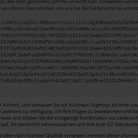
u alle oben genannten Schritte versucht hast, kontaktiere uns 
 uns diesen Text schicken, um uns bei der Fehlersuche zu unterst
CJuYW1lIjogIk5ldHdvcmtFcnJvciIsCiAgImNvbmZpZyI6IHs
0cHM6Ly9hcGkueC5ha3MtcHJvZC5hdWRhcmlzLm5ldC92MS9jb
TYxNzI4Y2Y5MjVlODc3NTQ5ZDJjN2IwZCZmaWx0ZXJbMF1bZml
0ZXJbMV1bZmllbGRdPW1vZGVsJmZpbHRlclsxXVt2YWx1ZV09J
GE5YTUyMzAyNTAwMjE4NCUyMiU3RCU1RCZmaWx0ZXJbMV1bb3B
0ZXJbMl1bdmFsdWVdPSU1QiUyMlVTRUQlMjIlNUQmZmlsdGVyW
zBdW29yZGVyXT1ERVNDJnNvcnRbMV1bZmllbGRdPWlzVG9wJnN
pY2Umc29ydFsyXVtvcmRlcl09QVNDJmxpbWl0PTIwJnNraXA9M
WxsLAogICAgImV4cGVjdCI6IHsKICAgICAgInJlc3BvbnNlVHl
gInByb2dyZXNzIjogbnVsbCwKICAgICJyaXNreSI6IGZhbHNlC
 Aichach, und vertrauen Sie auf Autohaus Stiglmayr als Ihren zu
en jederzeit zur Verfügung, um Ihre Fragen zu beantworten und 
eute und erleben Sie die einzigartige Kombination aus Leidensch
auf, Sie persönlich kennenzulernen und Ihre Audi Q2 Gebrauch
 Straßen nach höchster Qualität verlangen. Inmitten dieser charm