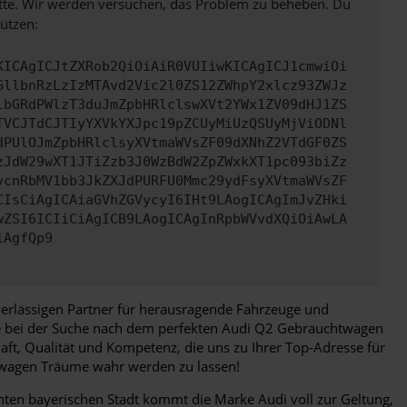
bitte. Wir werden versuchen, das Problem zu beheben. Du
ützen:
KICAgICJtZXRob2QiOiAiR0VUIiwKICAgICJ1cmwiOi
GllbnRzLzIzMTAvd2Vic2l0ZS12ZWhpY2xlcz93ZWJz
lbGRdPWlzT3duJmZpbHRlclswXVt2YWx1ZV09dHJ1ZS
TVCJTdCJTIyYXVkYXJpc19pZCUyMiUzQSUyMjViODNl
dPUlOJmZpbHRlclsyXVtmaWVsZF09dXNhZ2VTdGF0ZS
zJdW29wXT1JTiZzb3J0WzBdW2ZpZWxkXT1pc093biZz
vcnRbMV1bb3JkZXJdPURFU0Mmc29ydFsyXVtmaWVsZF
CIsCiAgICAiaGVhZGVycyI6IHt9LAogICAgImJvZHki
wZSI6ICIiCiAgICB9LAogICAgInRpbWVvdXQiOiAwLA
iAgfQp9
verlässigen Partner für herausragende Fahrzeuge und
Sie bei der Suche nach dem perfekten Audi Q2 Gebrauchtwagen
aft, Qualität und Kompetenz, die uns zu Ihrer Top-Adresse für
twagen Träume wahr werden zu lassen!
anten bayerischen Stadt kommt die Marke Audi voll zur Geltung,