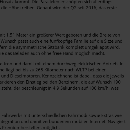
insatz kommt. Die Parallelen erschöpfen sich allerdings
n die Höhe treiben. Gebaut wird der Q2 seit 2016, das erste
 mit 1,51 Meter ein größerer Wert geboten und die Breite von
unsch passt auch eine fünfköpfige Familie auf die Sitze und
sofern die asymmetrische Sitzbank komplett umgeklappt wird.
die das Beladen auch ohne freie Hand möglich macht.
e-tron und damit mit einem durchweg elektrischen Antrieb. In
und liegt bei bis zu 265 Kilometer nach WLTP bei einer
und Dieselmotoren. Kennzeichnend ist dabei, dass die jeweils
markieren den Einstieg bei den Benzinern, die auf Wunsch 190
 steht, der beschleunigt in 4,9 Sekunden auf 100 km/h, was
n Fahrwerks mit unterschiedlichen Fahrmodi sowie Extras wie
Integration und damit verbundenem mobilen Internet. Navigiert
s Premiumherstellers möglich.