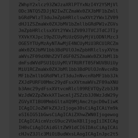
ZWhpY2xlcz93ZWJzaXRlPTYxNzI4Y2Y5MjVl
ODc3NTQ5ZDJjN2IwZCZmaWx0ZXJbMF1bZmll
bGRdPWlzT3duJmZpbHRlclswXVt2YWx1ZV09
dHJ1ZSZmaWx0ZXJbMV1bZmllbGRdPW1vZGVs
JmZpbHRlclsxXVt2YWx1ZV09JTVCJTdCJTIy
YXVkYXJpc19pZCUyMiUzQSUyMjViODNlMzc3
OGE5YTUyMzAyNTAwMjE4NCUyMiU3RCU1RCZm
aWx0ZXJbMV1bb3BdPUlOJmZpbHRlclsyXVtm
aWVsZF09dXNhZ2VTdGF0ZSZmaWx0ZXJbMl1b
dmFsdWVdPSU1QiUyMlVTRURfT05FWUVBUiUy
MiU1RCZmaWx0ZXJbMl1bb3BdPUlOJnNvcnRb
MF1bZmllbGRdPWlzT3duJnNvcnRbMF1bb3Jk
ZXJdPURFU0Mmc29ydFsxXVtmaWVsZF09aXNU
b3Amc29ydFsxXVtvcmRlcl09REVTQyZzb3J0
WzJdW2ZpZWxkXT1wcmljZSZzb3J0WzJdW29y
ZGVyXT1BU0MmbGltaXQ9MjAmc2tpcD0wIiwK
ICAgICJoZWFkZXJzIjoge30sCiAgICAiYm9k
eSI6IG51bGwsCiAgICAiZXhwZWN0Ijogewog
ICAgICAicmVzcG9uc2VUeXBlIjogIiIKICAg
IH0sCiAgICAidGltZW91dCI6IDAsCiAgICAi
cHJvZ3Jlc3MiOiBudWxsLAogICAgInJpc2t5