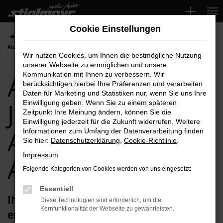
Zum
Hauptinhalt
Cookie Einstellungen
springen
Startseite
Aichach
Audi
Audi Q2
Audi Q2 Jahreswagen für
Aichach Top-Angebote
Wir nutzen Cookies, um Ihnen die bestmögliche Nutzung
unserer Webseite zu ermöglichen und unsere
Audi Q2
Kommunikation mit Ihnen zu verbessern. Wir
berücksichtigen hierbei Ihre Präferenzen und verarbeiten
Daten für Marketing und Statistiken nur, wenn Sie uns Ihre
Jahreswagen für
Einwilligung geben. Wenn Sie zu einem späteren
Zeitpunkt Ihre Meinung ändern, können Sie die
Einwilligung jederzeit für die Zukunft widerrufen. Weitere
Aichach Top-
Informationen zum Umfang der Datenverarbeitung finden
Sie hier:
Datenschutzerklärung
,
Cookie-Richtlinie
.
Impressum
Angebote
Folgende Kategorien von Cookies werden von uns eingesetzt:
Essentiell
Ihren Audi Q2 Jahreswagen für Aichach
Diese Technologien sind erforderlich, um die
Kernfunktionalität der Webseite zu gewährleisten.
erhalten Sie im Autohaus Stiglmayr