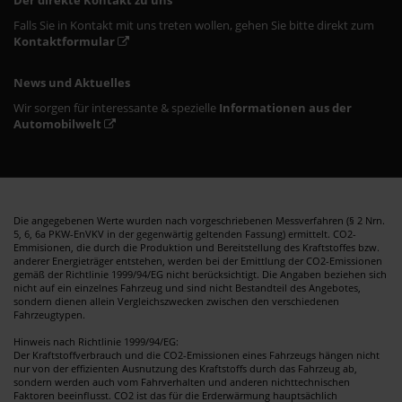
Falls Sie in Kontakt mit uns treten wollen, gehen Sie bitte direkt zum
Kontaktformular
News und Aktuelles
Wir sorgen für interessante & spezielle
Informationen aus der
Automobilwelt
Die angegebenen Werte wurden nach vorgeschriebenen Messverfahren (§ 2 Nrn.
5, 6, 6a PKW-EnVKV in der gegenwärtig geltenden Fassung) ermittelt. CO2-
Emmisionen, die durch die Produktion und Bereitstellung des Kraftstoffes bzw.
anderer Energieträger entstehen, werden bei der Emittlung der CO2-Emissionen
gemäß der Richtlinie 1999/94/EG nicht berücksichtigt. Die Angaben beziehen sich
nicht auf ein einzelnes Fahrzeug und sind nicht Bestandteil des Angebotes,
sondern dienen allein Vergleichszwecken zwischen den verschiedenen
Fahrzeugtypen.
Hinweis nach Richtlinie 1999/94/EG:
Der Kraftstoffverbrauch und die CO2-Emissionen eines Fahrzeugs hängen nicht
nur von der effizienten Ausnutzung des Kraftstoffs durch das Fahrzeug ab,
sondern werden auch vom Fahrverhalten und anderen nichttechnischen
Faktoren beeinflusst. CO2 ist das für die Erderwärmung hauptsächlich