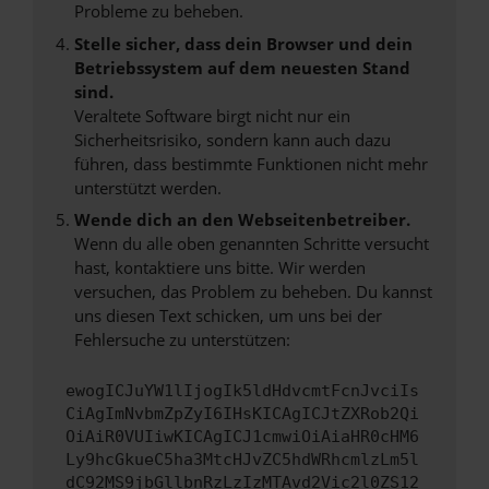
Probleme zu beheben.
Stelle sicher, dass dein Browser und dein
Betriebssystem auf dem neuesten Stand
sind.
Veraltete Software birgt nicht nur ein
Sicherheitsrisiko, sondern kann auch dazu
führen, dass bestimmte Funktionen nicht mehr
unterstützt werden.
Wende dich an den Webseitenbetreiber.
Wenn du alle oben genannten Schritte versucht
hast, kontaktiere uns bitte. Wir werden
versuchen, das Problem zu beheben. Du kannst
uns diesen Text schicken, um uns bei der
Fehlersuche zu unterstützen:
ewogICJuYW1lIjogIk5ldHdvcmtFcnJvciIs
CiAgImNvbmZpZyI6IHsKICAgICJtZXRob2Qi
OiAiR0VUIiwKICAgICJ1cmwiOiAiaHR0cHM6
Ly9hcGkueC5ha3MtcHJvZC5hdWRhcmlzLm5l
dC92MS9jbGllbnRzLzIzMTAvd2Vic2l0ZS12