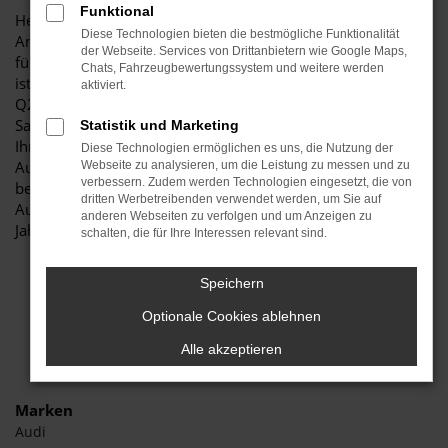
Funktional
Herzlich willkommen bei Autohaus Stiglmayr – Ihre erste
Diese Technologien bieten die bestmögliche Funktionalität
Anlaufstelle für exzellente Audi Q2 Jahreswagen Fahrzeuge
der Webseite. Services von Drittanbietern wie Google Maps,
für Aichach und Umgebung! Unser renommiertes Autohaus
Chats, Fahrzeugbewertungssystem und weitere werden
ist stolz darauf, Ihnen eine herausragende Auswahl an Audi
aktiviert.
Q2 Jahreswagen zu präsentieren, die höchste Standards in
Sachen Qualität und Leistung erfüllen. Wir sind seit Jahren
Statistik und Marketing
Ihr vertrauenswürdiger Partner, wenn es um erstklassige
Diese Technologien ermöglichen es uns, die Nutzung der
Automobile geht. Erfahren Sie mehr über unsere
Webseite zu analysieren, um die Leistung zu messen und zu
verbessern. Zudem werden Technologien eingesetzt, die von
beeindruckende Audi Q2 Jahreswagen Flotte und warum
dritten Werbetreibenden verwendet werden, um Sie auf
Autohaus Stiglmayr die bevorzugte Adresse für Audi Q2
anderen Webseiten zu verfolgen und um Anzeigen zu
Jahreswagen Liebhaber ist.
schalten, die für Ihre Interessen relevant sind.
Speichern
Optionale Cookies ablehnen
Alle akzeptieren
Marken
Audi