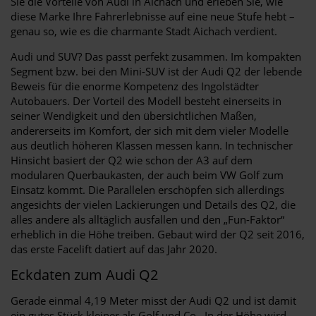
Sie die Vorteile von Audi in Aichach und erleben Sie, wie
diese Marke Ihre Fahrerlebnisse auf eine neue Stufe hebt –
genau so, wie es die charmante Stadt Aichach verdient.
Audi und SUV? Das passt perfekt zusammen. Im kompakten
Segment bzw. bei den Mini-SUV ist der Audi Q2 der lebende
Beweis für die enorme Kompetenz des Ingolstädter
Autobauers. Der Vorteil des Modell besteht einerseits in
seiner Wendigkeit und den übersichtlichen Maßen,
andererseits im Komfort, der sich mit dem vieler Modelle
aus deutlich höheren Klassen messen kann. In technischer
Hinsicht basiert der Q2 wie schon der A3 auf dem
modularen Querbaukasten, der auch beim VW Golf zum
Einsatz kommt. Die Parallelen erschöpfen sich allerdings
angesichts der vielen Lackierungen und Details des Q2, die
alles andere als alltäglich ausfallen und den „Fun-Faktor“
erheblich in die Höhe treiben. Gebaut wird der Q2 seit 2016,
das erste Facelift datiert auf das Jahr 2020.
Eckdaten zum Audi Q2
Gerade einmal 4,19 Meter misst der Audi Q2 und ist damit
ein gutes Stück kleiner als Golf und Co.. In der Höhe wird