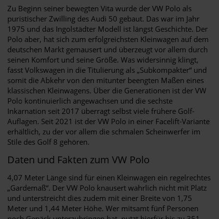
Zu Beginn seiner bewegten Vita wurde der VW Polo als
puristischer Zwilling des Audi 50 gebaut. Das war im Jahr
1975 und das Ingolstädter Modell ist längst Geschichte. Der
Polo aber, hat sich zum erfolgreichsten Kleinwagen auf dem
deutschen Markt gemausert und überzeugt vor allem durch
seinen Komfort und seine Größe. Was widersinnig klingt,
fasst Volkswagen in die Titulierung als „Subkompakter“ und
somit die Abkehr von den mitunter beengten Maßen eines
klassischen Kleinwagens. Über die Generationen ist der VW
Polo kontinuierlich angewachsen und die sechste
Inkarnation seit 2017 überragt selbst viele frühere Golf-
Auflagen. Seit 2021 ist der VW Polo in einer Facelift-Variante
erhältlich, zu der vor allem die schmalen Scheinwerfer im
Stile des Golf 8 gehören.
Daten und Fakten zum VW Polo
4,07 Meter Länge sind für einen Kleinwagen ein regelrechtes
„Gardemaß“. Der VW Polo knausert wahrlich nicht mit Platz
und unterstreicht dies zudem mit einer Breite von 1,75
Meter und 1,44 Meter Höhe. Wer mitsamt fünf Personen
noch Gepäck unterzubringen hat, nutzt hierfür bis zu 351