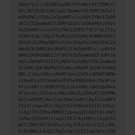
ZWhpY2xlcz93ZWJzaXRlPTYxNzI4Y2Y5MjVl
ODc3NTQ5ZDJjN2IwZCZmaWx0ZXJbMF1bZmll
bGRdPWlzT3duJmZpbHRlclswXVt2YWx1ZV09
dHJ1ZSZmaWx0ZXJbMV1bZmllbGRdPW1vZGVs
JmZpbHRlclsxXVt2YWx1ZV09JTVCJTdCJTIy
YXVkYXJpc19pZCUyMiUzQSUyMjVhNWNhMzE5
ZDA0Y2E5MDg5NDViYjUxYSUyMiU3RCU1RCZm
aWx0ZXJbMV1bb3BdPUlOJmZpbHRlclsyXVtm
aWVsZF09dXNhZ2VTdGF0ZSZmaWx0ZXJbMl1b
dmFsdWVdPSU1QiUyMk5FVyUyMiU1RCZmaWx0
ZXJbMl1bb3BdPUlOJnNvcnRbMF1bZmllbGRd
PWlzT3duJnNvcnRbMF1bb3JkZXJdPURFU0Mm
c29ydFsxXVtmaWVsZF09aXNUb3Amc29ydFsx
XVtvcmRlcl09REVTQyZzb3J0WzJdW2ZpZWxk
XT1wcmljZSZzb3J0WzJdW29yZGVyXT1BU0Mm
bGltaXQ9MjAmc2tpcD0wIiwKICAgICJoZWFk
ZXJzIjoge30sCiAgICAiYm9keSI6IG51bGws
CiAgICAiZXhwZWN0IjogewogICAgICAicmVz
cG9uc2VUeXBlIjogIiIKICAgIH0sCiAgICAi
dGltZW91dCI6IDAsCiAgICAicHJvZ3Jlc3Mi
OiBudWxsLAogICAgInJpc2t5IjogZmFsc2UK