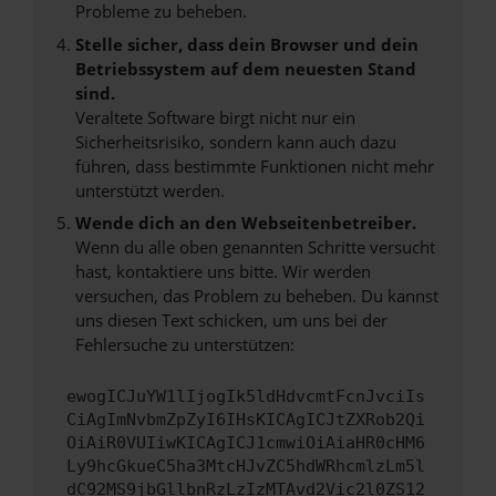
Probleme zu beheben.
Stelle sicher, dass dein Browser und dein
Betriebssystem auf dem neuesten Stand
sind.
Veraltete Software birgt nicht nur ein
Sicherheitsrisiko, sondern kann auch dazu
führen, dass bestimmte Funktionen nicht mehr
unterstützt werden.
Wende dich an den Webseitenbetreiber.
Wenn du alle oben genannten Schritte versucht
hast, kontaktiere uns bitte. Wir werden
versuchen, das Problem zu beheben. Du kannst
uns diesen Text schicken, um uns bei der
Fehlersuche zu unterstützen:
ewogICJuYW1lIjogIk5ldHdvcmtFcnJvciIs
CiAgImNvbmZpZyI6IHsKICAgICJtZXRob2Qi
OiAiR0VUIiwKICAgICJ1cmwiOiAiaHR0cHM6
Ly9hcGkueC5ha3MtcHJvZC5hdWRhcmlzLm5l
dC92MS9jbGllbnRzLzIzMTAvd2Vic2l0ZS12