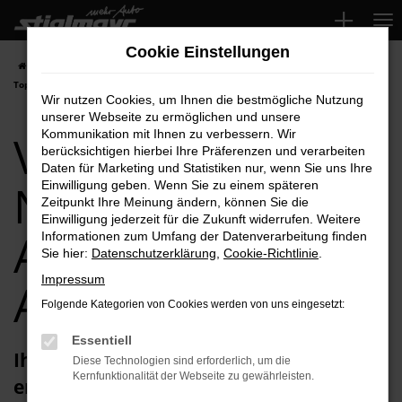
Zum
Hauptinhalt
Cookie Einstellungen
springen
Startseite
Aichach
VW
VW Polo
VW Polo Neuwagen für Aichach
Top-Angebote
Wir nutzen Cookies, um Ihnen die bestmögliche Nutzung
unserer Webseite zu ermöglichen und unsere
VW Polo
Kommunikation mit Ihnen zu verbessern. Wir
berücksichtigen hierbei Ihre Präferenzen und verarbeiten
Daten für Marketing und Statistiken nur, wenn Sie uns Ihre
Neuwagen für
Einwilligung geben. Wenn Sie zu einem späteren
Zeitpunkt Ihre Meinung ändern, können Sie die
Einwilligung jederzeit für die Zukunft widerrufen. Weitere
Aichach Top-
Informationen zum Umfang der Datenverarbeitung finden
Sie hier:
Datenschutzerklärung
,
Cookie-Richtlinie
.
Impressum
Angebote
Folgende Kategorien von Cookies werden von uns eingesetzt:
Essentiell
Ihren VW Polo Neuwagen für Aichach
Diese Technologien sind erforderlich, um die
Kernfunktionalität der Webseite zu gewährleisten.
erhalten Sie im Autohaus Stiglmayr