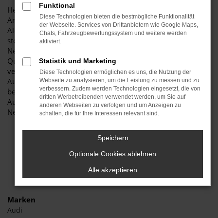
Funktional
Herzlich willkommen bei Autohaus Stiglmayr – Ihre erste
Diese Technologien bieten die bestmögliche Funktionalität
Anlaufstelle für exzellente VW Polo Neuwagen Fahrzeuge für
der Webseite. Services von Drittanbietern wie Google Maps,
Aichach und Umgebung! Unser renommiertes Autohaus ist
Chats, Fahrzeugbewertungssystem und weitere werden
stolz darauf, Ihnen eine herausragende Auswahl an VW Polo
aktiviert.
Neuwagen zu präsentieren, die höchste Standards in Sachen
Qualität und Leistung erfüllen. Wir sind seit Jahren Ihr
Statistik und Marketing
vertrauenswürdiger Partner, wenn es um erstklassige
Diese Technologien ermöglichen es uns, die Nutzung der
Automobile geht. Erfahren Sie mehr über unsere
Webseite zu analysieren, um die Leistung zu messen und zu
verbessern. Zudem werden Technologien eingesetzt, die von
beeindruckende VW Polo Neuwagen Flotte und warum
dritten Werbetreibenden verwendet werden, um Sie auf
Autohaus Stiglmayr die bevorzugte Adresse für VW Polo
anderen Webseiten zu verfolgen und um Anzeigen zu
Neuwagen Liebhaber ist.
schalten, die für Ihre Interessen relevant sind.
Speichern
Optionale Cookies ablehnen
Alle akzeptieren
Marken
Audi