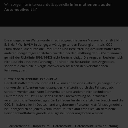
Wir sorgen für interessante & spezielle
Informationen aus der
Automobilwelt
Die angegebenen Werte wurden nach vorgeschriebenen Messverfahren (§ 2 Nrn.
5, 6, 6a PKW-EnVKV in der gegenwärtig geltenden Fassung) ermittelt. CO2-
Emmisionen, die durch die Produktion und Bereitstellung des Kraftstoffes bzw.
anderer Energieträger entstehen, werden bei der Emittlung der CO2-Emissionen
gemäß der Richtlinie 1999/94/EG nicht berücksichtigt. Die Angaben beziehen sich
nicht auf ein einzelnes Fahrzeug und sind nicht Bestandteil des Angebotes,
sondern dienen allein Vergleichszwecken zwischen den verschiedenen
Fahrzeugtypen.
Hinweis nach Richtlinie 1999/94/EG:
Der Kraftstoffverbrauch und die CO2-Emissionen eines Fahrzeugs hängen nicht
nur von der effizienten Ausnutzung des Kraftstoffs durch das Fahrzeug ab,
sondern werden auch vom Fahrverhalten und anderen nichttechnischen
Faktoren beeinflusst. CO2 ist das für die Erderwärmung hauptsächlich
verantwortliche Traubhausgas. Ein Leitfaden für den Kraftstoffverbrauch und die
CO2-Emission aller in Deutschland angebotenen Personenkraftfahrzeugmodelle
ist unentgeltlich an jedem Verkaufsort Deutschland erhältlich, an dem neue
Personenkraftfahrzeugmodelle ausgestellt oder angeboten werden.
Barrierefreiheit
Impressum
Datenschutz
Datenschutz Terminbuchung