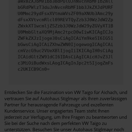
aWx0ZXJbMV1bb3BdPUlOJnNvcnRbMF1bZmll
bGRdPWlzT3duJnNvcnRbMF1bb3JkZXJdPURF
U0Mmc29ydFsxXVtmaWVsZF09aXNUb3Amc29y
dFsxXVtvcmRlcl09REVTQyZzb3J0WzJdW2Zp
ZWxkXT1wcmljZSZzb3J0WzJdW29yZGVyXT1B
U0MmbGltaXQ9MjAmc2tpcD0wIiwKICAgICJo
ZWFkZXJzIjoge30sCiAgICAiYm9keSI6IG51
bGwsCiAgICAiZXhwZWN0IjogewogICAgICAi
cmVzcG9uc2VUeXBlIjogIiIKICAgIH0sCiAg
ICAidGltZW91dCI6IDAsCiAgICAicHJvZ3Jl
c3MiOiBudWxsLAogICAgInJpc2t5IjogZmFs
c2UKICB9Cn0=
Entdecken Sie die Faszination von VW Taigo für Aichach, und
vertrauen Sie auf Autohaus Stiglmayr als Ihren zuverlässigen
Partner für herausragende Fahrzeuge und exzellenten
Kundenservice. Unser engagiertes Team steht Ihnen
jederzeit zur Verfügung, um Ihre Fragen zu beantworten und
Sie bei der Suche nach dem perfekten VW Taigo zu
unterstützen. Besuchen Sie unser Autohaus Stiglmayr noch