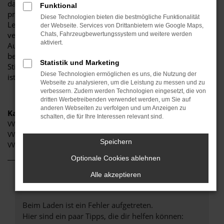
darauf, Ihnen eine herausragende Auswahl an VW Taigo zu
Funktional
präsentieren, die höchste Standards in Sachen Qualität und
Diese Technologien bieten die bestmögliche Funktionalität
Leistung erfüllen. Wir sind seit Jahren Ihr
der Webseite. Services von Drittanbietern wie Google Maps,
vertrauenswürdiger Partner, wenn es um erstklassige
Chats, Fahrzeugbewertungssystem und weitere werden
aktiviert.
Automobile geht. Erfahren Sie mehr über unsere
beeindruckende VW Taigo Flotte und warum Autohaus
Statistik und Marketing
Stiglmayr die bevorzugte Adresse für VW Taigo Liebhaber
Diese Technologien ermöglichen es uns, die Nutzung der
ist.
Webseite zu analysieren, um die Leistung zu messen und zu
verbessern. Zudem werden Technologien eingesetzt, die von
dritten Werbetreibenden verwendet werden, um Sie auf
anderen Webseiten zu verfolgen und um Anzeigen zu
Kategorie
schalten, die für Ihre Interessen relevant sind.
VW Taigo Neuwagen Aichach
VW Taigo Aichach
Speichern
VW Taigo Gebrauchtwagen Aichach
Optionale Cookies ablehnen
Alle akzeptieren
Fehler: Network Error
Beim Laden ist ein Fehler aufgetreten.
Hier sind ein paar Tipps, die dir helfen können: