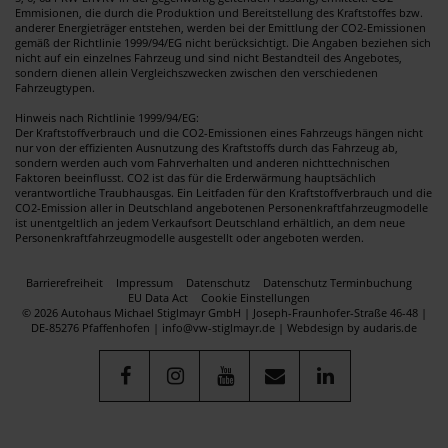
Emmisionen, die durch die Produktion und Bereitstellung des Kraftstoffes bzw.
anderer Energieträger entstehen, werden bei der Emittlung der CO2-Emissionen
gemäß der Richtlinie 1999/94/EG nicht berücksichtigt. Die Angaben beziehen sich
nicht auf ein einzelnes Fahrzeug und sind nicht Bestandteil des Angebotes,
sondern dienen allein Vergleichszwecken zwischen den verschiedenen
Fahrzeugtypen.
Hinweis nach Richtlinie 1999/94/EG:
Der Kraftstoffverbrauch und die CO2-Emissionen eines Fahrzeugs hängen nicht
nur von der effizienten Ausnutzung des Kraftstoffs durch das Fahrzeug ab,
sondern werden auch vom Fahrverhalten und anderen nichttechnischen
Faktoren beeinflusst. CO2 ist das für die Erderwärmung hauptsächlich
verantwortliche Traubhausgas. Ein Leitfaden für den Kraftstoffverbrauch und die
CO2-Emission aller in Deutschland angebotenen Personenkraftfahrzeugmodelle
ist unentgeltlich an jedem Verkaufsort Deutschland erhältlich, an dem neue
Personenkraftfahrzeugmodelle ausgestellt oder angeboten werden.
Barrierefreiheit
Impressum
Datenschutz
Datenschutz Terminbuchung
EU Data Act
Cookie Einstellungen
© 2026 Autohaus Michael Stiglmayr GmbH | Joseph-Fraunhofer-Straße 46-48 |
DE-85276 Pfaffenhofen | info@vw-stiglmayr.de |
Webdesign by audaris.de