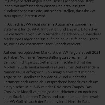
Stiglmayr perfekt abgerundet. Unser Fachpersonal steht
Ihnen mit umfassendem Wissen und erstklassigem
Kundenservice zur Seite, um sicherzustellen, dass Ihr VW
stets optimal betreut wird.
In Aichach ist VW nicht nur eine Automarke, sondern ein
Statement für Qualität, Innovation und Eleganz. Erforschen
Sie die Vorteile von VW in Aichach und erleben Sie, wie diese
Marke Ihre Fahrerlebnisse auf eine neue Stufe hebt – genau
so, wie es die charmante Stadt Aichach verdient.
Auf dem europäischen Markt ist der VW Taigo erst seit 2021
zu haben. Von einer Neuvorstellung zu sprechen, ist
dennoch nicht ganz zutreffend, denn schließlich ist das
Modell in Südamerika bereits seit geraumer Zeit unter dem
Namen Nivus erfolgreich. Volkswagen erweitert mit dem
Taigo seine Bandbreite bei den SUV und rundet das
Sortiment nach unten ab. Entsprechend handelt es sich um
ein typisches Mini-SUV mit der DNA eines Coupés. Das
Crossover-Modell zeigt einige Ähnlichkeiten zum noch ein
gutes Stück kleineren T-Cross und auch hier standen sowohl
der VW Golf als auch der Polo in vilerlei Hinsicht Pate.