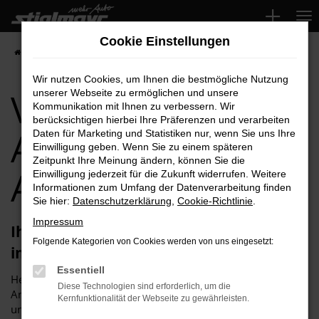
Zum
Hauptinhalt
Cookie Einstellungen
springen
Startseite
Aichach
VW
VW Taigo für Aichach Top-Angebote
Wir nutzen Cookies, um Ihnen die bestmögliche Nutzung
VW Taigo für
unserer Webseite zu ermöglichen und unsere
Kommunikation mit Ihnen zu verbessern. Wir
berücksichtigen hierbei Ihre Präferenzen und verarbeiten
Aichach Top-
Daten für Marketing und Statistiken nur, wenn Sie uns Ihre
Einwilligung geben. Wenn Sie zu einem späteren
Zeitpunkt Ihre Meinung ändern, können Sie die
Angebote
Einwilligung jederzeit für die Zukunft widerrufen. Weitere
Informationen zum Umfang der Datenverarbeitung finden
Sie hier:
Datenschutzerklärung
,
Cookie-Richtlinie
.
Impressum
Ihren VW Taigo für Aichach erhalten Sie
Folgende Kategorien von Cookies werden von uns eingesetzt:
im Autohaus Stiglmayr
Essentiell
Herzlich willkommen bei Autohaus Stiglmayr – Ihre erste
Diese Technologien sind erforderlich, um die
Anlaufstelle für exzellente VW Taigo Fahrzeuge für Aichach
Kernfunktionalität der Webseite zu gewährleisten.
und Umgebung! Unser renommiertes Autohaus ist stolz