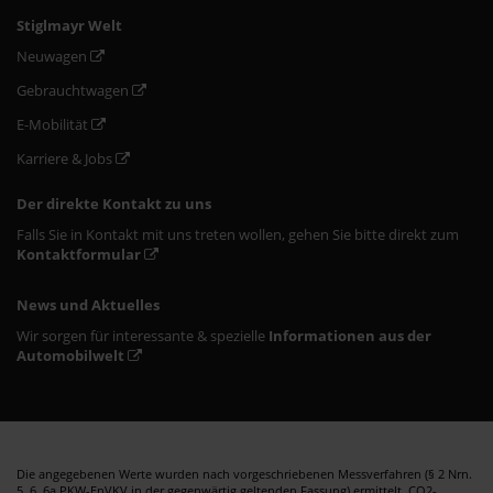
Stiglmayr Welt
Neuwagen
Gebrauchtwagen
E-Mobilität
Karriere & Jobs
Der direkte Kontakt zu uns
Falls Sie in Kontakt mit uns treten wollen, gehen Sie bitte direkt zum
Kontaktformular
News und Aktuelles
Wir sorgen für interessante & spezielle
Informationen aus der
Automobilwelt
Die angegebenen Werte wurden nach vorgeschriebenen Messverfahren (§ 2 Nrn.
5, 6, 6a PKW-EnVKV in der gegenwärtig geltenden Fassung) ermittelt. CO2-