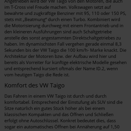
Angetrieben wird der VW Taigo von den Motoren, die auch
im T-Cross viel Freude machen. Volkswagen setzt auf
bewährte und zugkräftige Benziner mit 95, 110 oder 150 PS,
stets mit „Beatmung“ durch einen Turbo. Kombiniert wird
die Motorisierung durchweg mit einem Frontantrieb und in
den kleineren Ausführungen sind auch Schaltgetriebe
anstelle des sonst angestammten Direktschaltgetriebes zu
haben. Im dynamischsten Fall vergehen gerade einmal 8,3
Sekunden bis der VW Taigo die 100 km/h- Marke knackt. Die
Architektur der Motoren bzw. der Aufbau wird hier und
bereits als Vorreiter für künftige elektrische Modelle gesehen
und entsprechend kursiert oftmals der Name ID.2, wenn
vom heutigen Taigo die Rede ist.
Komfort des VW Taigo
Das Fahren in einem VW Taigo ist durch und durch
komfortabel. Entsprechend der Einstufung als SUV sind die
Sitze natürlich ein gutes Stück höher als bei einem
klassischen Kompakten und das Öffnen und Schließen
erfolgt ohne Autoschlüssel. Konkret bedeutet dies, dass
sogar ein automatisches Öffnen bei Annäherung auf 1,50