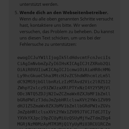
unterstützt werden.
Wende dich an den Webseitenbetreiber.
Wenn du alle oben genannten Schritte versucht
hast, kontaktiere uns bitte. Wir werden
versuchen, das Problem zu beheben. Du kannst
uns diesen Text schicken, um uns bei der
Fehlersuche zu unterstützen:
ewogICJuYW1lIjogIk5ldHdvcmtFcnJvciIs
CiAgImNvbmZpZyI6IHsKICAgICJtZXRob2Qi
OiAiR0VUIiwKICAgICJ1cmwiOiAiaHR0cHM6
Ly9hcGkueC5ha3MtcHJvZC5hdWRhcmlzLm5l
dC92MS9jbGllbnRzLzIzMTAvd2Vic2l0ZS12
ZWhpY2xlcz93ZWJzaXRlPTYxNzI4Y2Y5MjVl
ODc3NTQ5ZDJjN2IwZCZmaWx0ZXJbMF1bZmll
bGRdPWlzT3duJmZpbHRlclswXVt2YWx1ZV09
dHJ1ZSZmaWx0ZXJbMV1bZmllbGRdPW1vZGVs
JmZpbHRlclsxXVt2YWx1ZV09JTVCJTdCJTIy
YXVkYXJpc19pZCUyMiUzQSUyMjYwZTdmZDg4
MGRjNzM0MzAyMTM3MjQ1YyUyMiU3RCU1RCZm