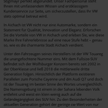
Stiglmayr perfekt abgerundet. Unser Fachpersonal steht
Ihnen mit umfassendem Wissen und erstklassigem
Kundenservice zur Seite, um sicherzustellen, dass Ihr VW
stets optimal betreut wird.
In Aichach ist VW nicht nur eine Automarke, sondern ein
Statement für Qualität, Innovation und Eleganz. Erforschen
Sie die Vorteile von VW in Aichach und erleben Sie, wie diese
Marke Ihre Fahrerlebnisse auf eine neue Stufe hebt – genau
so, wie es die charmante Stadt Aichach verdient.
Unter den Fahrzeugen seines Herstellers ist der VW Touareg
die unangefochtene Nummer eins. Mit dem Fullsize-SUV
befindet sich der Wolfsburger Konzern bereits seit 2002 in
der Oberklasse und ließ 2018 die mittlerweile dritte
Generation folgen. Hinsichtlich der Plattform existieren
Parallelen zum Porsche Cayenne und dm Audi Q7 und doch
ist der Touareg im besten Sinne des Wortes unvergleichlich.
Die Namensgebung ist einem in der Sahara lebenden Volk
entlehnt und weist ein klein wenig auch auf die
Geländegängigkeit des SUV hin. Zu den Besonderheiten der
aktuellen Generation gehört der geringe cw-Wert von nur