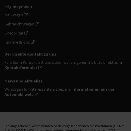
Stiglmayr Welt
Neuwagen
Gebrauchtwagen
E-Mobilität
Karriere & Jobs
Der direkte Kontakt zu uns
Falls Sie in Kontakt mit uns treten wollen, gehen Sie bitte direkt zum
Kontaktformular
News und Aktuelles
Wir sorgen für interessante & spezielle
Informationen aus der
Automobilwelt
Die angegebenen Werte wurden nach vorgeschriebenen Messverfahren (§ 2 Nrn.
5, 6, 6a PKW-EnVKV in der gegenwärtig geltenden Fassung) ermittelt. CO2-