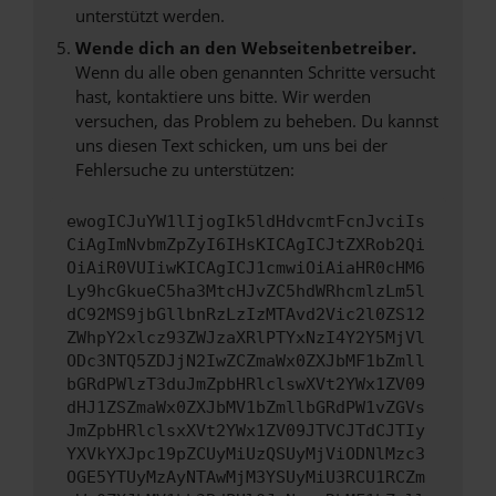
unterstützt werden.
Wende dich an den Webseitenbetreiber.
Wenn du alle oben genannten Schritte versucht
hast, kontaktiere uns bitte. Wir werden
versuchen, das Problem zu beheben. Du kannst
uns diesen Text schicken, um uns bei der
Fehlersuche zu unterstützen:
ewogICJuYW1lIjogIk5ldHdvcmtFcnJvciIs
CiAgImNvbmZpZyI6IHsKICAgICJtZXRob2Qi
OiAiR0VUIiwKICAgICJ1cmwiOiAiaHR0cHM6
Ly9hcGkueC5ha3MtcHJvZC5hdWRhcmlzLm5l
dC92MS9jbGllbnRzLzIzMTAvd2Vic2l0ZS12
ZWhpY2xlcz93ZWJzaXRlPTYxNzI4Y2Y5MjVl
ODc3NTQ5ZDJjN2IwZCZmaWx0ZXJbMF1bZmll
bGRdPWlzT3duJmZpbHRlclswXVt2YWx1ZV09
dHJ1ZSZmaWx0ZXJbMV1bZmllbGRdPW1vZGVs
JmZpbHRlclsxXVt2YWx1ZV09JTVCJTdCJTIy
YXVkYXJpc19pZCUyMiUzQSUyMjViODNlMzc3
OGE5YTUyMzAyNTAwMjM3YSUyMiU3RCU1RCZm