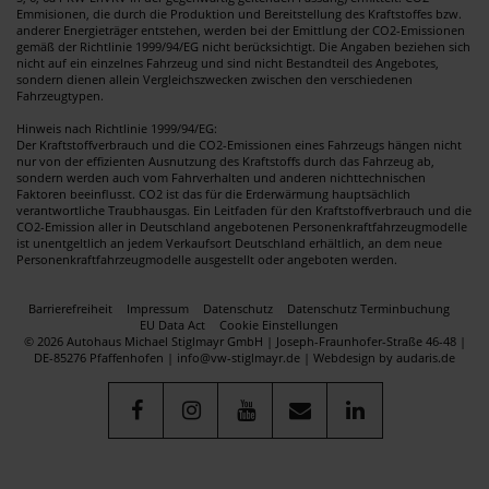
Emmisionen, die durch die Produktion und Bereitstellung des Kraftstoffes bzw.
anderer Energieträger entstehen, werden bei der Emittlung der CO2-Emissionen
gemäß der Richtlinie 1999/94/EG nicht berücksichtigt. Die Angaben beziehen sich
nicht auf ein einzelnes Fahrzeug und sind nicht Bestandteil des Angebotes,
sondern dienen allein Vergleichszwecken zwischen den verschiedenen
Fahrzeugtypen.
Hinweis nach Richtlinie 1999/94/EG:
Der Kraftstoffverbrauch und die CO2-Emissionen eines Fahrzeugs hängen nicht
nur von der effizienten Ausnutzung des Kraftstoffs durch das Fahrzeug ab,
sondern werden auch vom Fahrverhalten und anderen nichttechnischen
Faktoren beeinflusst. CO2 ist das für die Erderwärmung hauptsächlich
verantwortliche Traubhausgas. Ein Leitfaden für den Kraftstoffverbrauch und die
CO2-Emission aller in Deutschland angebotenen Personenkraftfahrzeugmodelle
ist unentgeltlich an jedem Verkaufsort Deutschland erhältlich, an dem neue
Personenkraftfahrzeugmodelle ausgestellt oder angeboten werden.
Barrierefreiheit
Impressum
Datenschutz
Datenschutz Terminbuchung
EU Data Act
Cookie Einstellungen
© 2026 Autohaus Michael Stiglmayr GmbH | Joseph-Fraunhofer-Straße 46-48 |
DE-85276 Pfaffenhofen | info@vw-stiglmayr.de |
Webdesign by audaris.de