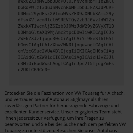
aWx0ZXJbMV1bb3BdPUlOJnNvcnRbMF1bZmll
bGRdPWlzT3duJnNvcnRbMF1bb3JkZXJdPURF
U0Mmc29ydFsxXVtmaWVsZF09aXNUb3Amc29y
dFsxXVtvcmRlcl09REVTQyZzb3J0WzJdW2Zp
ZWxkXT1wcmljZSZzb3J0WzJdW29yZGVyXT1B
U0MmbGltaXQ9MjAmc2tpcD0wIiwKICAgICJo
ZWFkZXJzIjoge30sCiAgICAiYm9keSI6IG51
bGwsCiAgICAiZXhwZWN0IjogewogICAgICAi
cmVzcG9uc2VUeXBlIjogIiIKICAgIH0sCiAg
ICAidGltZW91dCI6IDAsCiAgICAicHJvZ3Jl
c3MiOiBudWxsLAogICAgInJpc2t5IjogZmFs
c2UKICB9Cn0=
Entdecken Sie die Faszination von VW Touareg für Aichach,
und vertrauen Sie auf Autohaus Stiglmayr als Ihren
zuverlässigen Partner für herausragende Fahrzeuge und
exzellenten Kundenservice. Unser engagiertes Team steht
Ihnen jederzeit zur Verfügung, um Ihre Fragen zu
beantworten und Sie bei der Suche nach dem perfekten VW
Touareg zu unterstützen. Besuchen Sie unser Autohaus