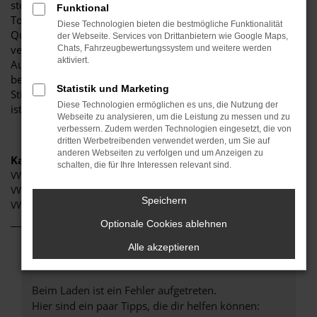
stolz darauf, Ihnen eine herausragende Auswahl an VW
Funktional
Touareg zu präsentieren, die höchste Standards in Sachen
Diese Technologien bieten die bestmögliche Funktionalität
Qualität und Leistung erfüllen. Wir sind seit Jahren Ihr
der Webseite. Services von Drittanbietern wie Google Maps,
vertrauenswürdiger Partner, wenn es um erstklassige
Chats, Fahrzeugbewertungssystem und weitere werden
aktiviert.
Automobile geht. Erfahren Sie mehr über unsere
beeindruckende VW Touareg Flotte und warum Autohaus
Statistik und Marketing
Stiglmayr die bevorzugte Adresse für VW Touareg Liebhaber
Diese Technologien ermöglichen es uns, die Nutzung der
ist.
Webseite zu analysieren, um die Leistung zu messen und zu
verbessern. Zudem werden Technologien eingesetzt, die von
dritten Werbetreibenden verwendet werden, um Sie auf
anderen Webseiten zu verfolgen und um Anzeigen zu
Kategorie
schalten, die für Ihre Interessen relevant sind.
VW Touareg Gebrauchtwagen Aichach
VW Touareg Aichach
Speichern
VW Touareg Neuwagen Aichach
Optionale Cookies ablehnen
Alle akzeptieren
Fehler: Network Error
Beim Laden ist ein Fehler aufgetreten.
Hier sind ein paar Tipps, die dir helfen können: