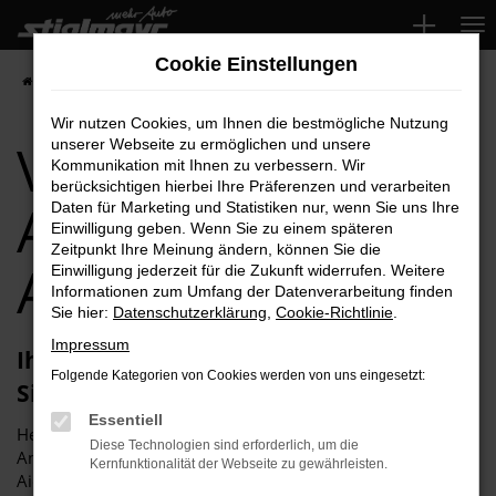
Zum
Hauptinhalt
Cookie Einstellungen
springen
Startseite
Aichach
VW
VW Touareg für Aichach Top-Angebote
Wir nutzen Cookies, um Ihnen die bestmögliche Nutzung
VW Touareg für
unserer Webseite zu ermöglichen und unsere
Kommunikation mit Ihnen zu verbessern. Wir
berücksichtigen hierbei Ihre Präferenzen und verarbeiten
Aichach Top-
Daten für Marketing und Statistiken nur, wenn Sie uns Ihre
Einwilligung geben. Wenn Sie zu einem späteren
Zeitpunkt Ihre Meinung ändern, können Sie die
Angebote
Einwilligung jederzeit für die Zukunft widerrufen. Weitere
Informationen zum Umfang der Datenverarbeitung finden
Sie hier:
Datenschutzerklärung
,
Cookie-Richtlinie
.
Impressum
Ihren VW Touareg für Aichach erhalten
Folgende Kategorien von Cookies werden von uns eingesetzt:
Sie im Autohaus Stiglmayr
Essentiell
Herzlich willkommen bei Autohaus Stiglmayr – Ihre erste
Diese Technologien sind erforderlich, um die
Anlaufstelle für exzellente VW Touareg Fahrzeuge für
Kernfunktionalität der Webseite zu gewährleisten.
Aichach und Umgebung! Unser renommiertes Autohaus ist