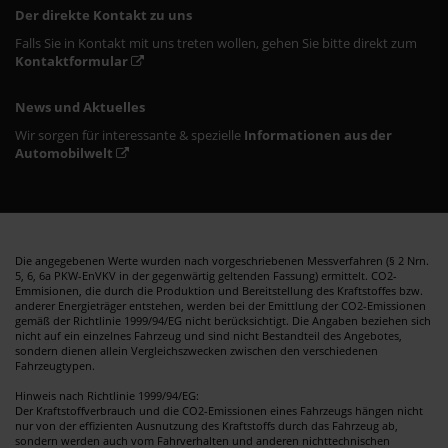
Der direkte Kontakt zu uns
Falls Sie in Kontakt mit uns treten wollen, gehen Sie bitte direkt zum
Kontaktformular
News und Aktuelles
Wir sorgen für interessante & spezielle
Informationen aus der
Automobilwelt
Die angegebenen Werte wurden nach vorgeschriebenen Messverfahren (§ 2 Nrn.
5, 6, 6a PKW-EnVKV in der gegenwärtig geltenden Fassung) ermittelt. CO2-
Emmisionen, die durch die Produktion und Bereitstellung des Kraftstoffes bzw.
anderer Energieträger entstehen, werden bei der Emittlung der CO2-Emissionen
gemäß der Richtlinie 1999/94/EG nicht berücksichtigt. Die Angaben beziehen sich
nicht auf ein einzelnes Fahrzeug und sind nicht Bestandteil des Angebotes,
sondern dienen allein Vergleichszwecken zwischen den verschiedenen
Fahrzeugtypen.
Hinweis nach Richtlinie 1999/94/EG:
Der Kraftstoffverbrauch und die CO2-Emissionen eines Fahrzeugs hängen nicht
nur von der effizienten Ausnutzung des Kraftstoffs durch das Fahrzeug ab,
sondern werden auch vom Fahrverhalten und anderen nichttechnischen