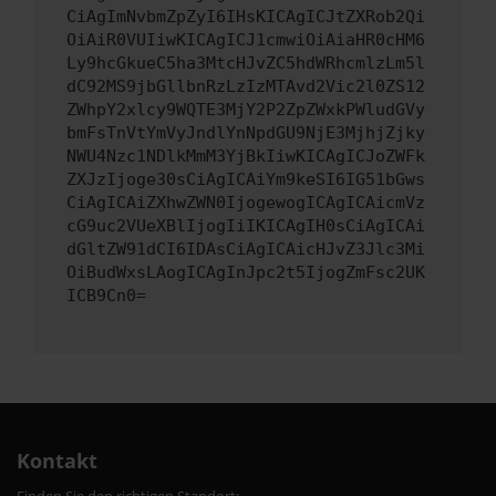
CiAgImNvbmZpZyI6IHsKICAgICJtZXRob2Qi
OiAiR0VUIiwKICAgICJ1cmwiOiAiaHR0cHM6
Ly9hcGkueC5ha3MtcHJvZC5hdWRhcmlzLm5l
dC92MS9jbGllbnRzLzIzMTAvd2Vic2l0ZS12
ZWhpY2xlcy9WQTE3MjY2P2ZpZWxkPWludGVy
bmFsTnVtYmVyJndlYnNpdGU9NjE3MjhjZjky
NWU4Nzc1NDlkMmM3YjBkIiwKICAgICJoZWFk
ZXJzIjoge30sCiAgICAiYm9keSI6IG51bGws
CiAgICAiZXhwZWN0IjogewogICAgICAicmVz
cG9uc2VUeXBlIjogIiIKICAgIH0sCiAgICAi
dGltZW91dCI6IDAsCiAgICAicHJvZ3Jlc3Mi
OiBudWxsLAogICAgInJpc2t5IjogZmFsc2UK
ICB9Cn0=
Kontakt