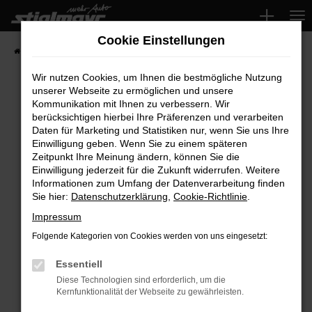
Zum
Hauptinhalt
Cookie Einstellungen
springen
Startseite
Fahrzeuge
Wir nutzen Cookies, um Ihnen die bestmögliche Nutzung
unserer Webseite zu ermöglichen und unsere
Kommunikation mit Ihnen zu verbessern. Wir
Fehler: Network Error
berücksichtigen hierbei Ihre Präferenzen und verarbeiten
Daten für Marketing und Statistiken nur, wenn Sie uns Ihre
Beim Laden ist ein Fehler aufgetreten.
Einwilligung geben. Wenn Sie zu einem späteren
Hier sind ein paar Tipps, die dir helfen können:
Zeitpunkt Ihre Meinung ändern, können Sie die
Einwilligung jederzeit für die Zukunft widerrufen. Weitere
Überprüfe deine Firewall und deine
Informationen zum Umfang der Datenverarbeitung finden
Sie hier:
Datenschutzerklärung
,
Cookie-Richtlinie
.
Internetverbindung.
Laden andere Webseiten, zum Beispiel deine
Impressum
Suchmaschine?
Folgende Kategorien von Cookies werden von uns eingesetzt:
Prüfe deine Browsererweiterungen.
Manche Erweiterungen, wie Werbeblocker,
Essentiell
können das Laden bestimmter Seiten
Diese Technologien sind erforderlich, um die
Kernfunktionalität der Webseite zu gewährleisten.
verhindern. Funktioniert die Seite in einem
anderen Browser oder in einem privaten