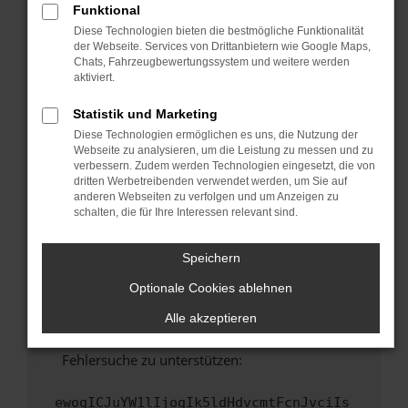
Funktional
Fenster?
Diese Technologien bieten die bestmögliche Funktionalität
Starte dein Gerät neu.
der Webseite. Services von Drittanbietern wie Google Maps,
Chats, Fahrzeugbewertungssystem und weitere werden
Das kann manchmal helfen, vorübergehende
aktiviert.
Probleme zu beheben.
Stelle sicher, dass dein Browser und dein
Statistik und Marketing
Betriebssystem auf dem neuesten Stand
Diese Technologien ermöglichen es uns, die Nutzung der
sind.
Webseite zu analysieren, um die Leistung zu messen und zu
verbessern. Zudem werden Technologien eingesetzt, die von
Veraltete Software birgt nicht nur ein
dritten Werbetreibenden verwendet werden, um Sie auf
Sicherheitsrisiko, sondern kann auch dazu
anderen Webseiten zu verfolgen und um Anzeigen zu
führen, dass bestimmte Funktionen nicht mehr
schalten, die für Ihre Interessen relevant sind.
unterstützt werden.
Wende dich an den Webseitenbetreiber.
Speichern
Wenn du alle oben genannten Schritte versucht
Optionale Cookies ablehnen
hast, kontaktiere uns bitte. Wir werden
versuchen, das Problem zu beheben. Du kannst
Alle akzeptieren
uns diesen Text schicken, um uns bei der
Fehlersuche zu unterstützen:
ewogICJuYW1lIjogIk5ldHdvcmtFcnJvciIs