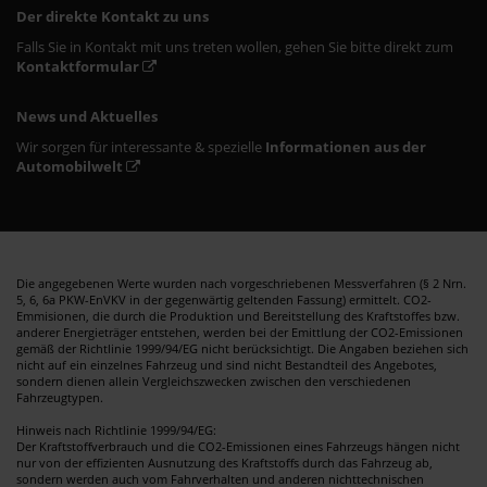
Der direkte Kontakt zu uns
Falls Sie in Kontakt mit uns treten wollen, gehen Sie bitte direkt zum
Kontaktformular
News und Aktuelles
Wir sorgen für interessante & spezielle
Informationen aus der
Automobilwelt
Die angegebenen Werte wurden nach vorgeschriebenen Messverfahren (§ 2 Nrn.
5, 6, 6a PKW-EnVKV in der gegenwärtig geltenden Fassung) ermittelt. CO2-
Emmisionen, die durch die Produktion und Bereitstellung des Kraftstoffes bzw.
anderer Energieträger entstehen, werden bei der Emittlung der CO2-Emissionen
gemäß der Richtlinie 1999/94/EG nicht berücksichtigt. Die Angaben beziehen sich
nicht auf ein einzelnes Fahrzeug und sind nicht Bestandteil des Angebotes,
sondern dienen allein Vergleichszwecken zwischen den verschiedenen
Fahrzeugtypen.
Hinweis nach Richtlinie 1999/94/EG:
Der Kraftstoffverbrauch und die CO2-Emissionen eines Fahrzeugs hängen nicht
nur von der effizienten Ausnutzung des Kraftstoffs durch das Fahrzeug ab,
sondern werden auch vom Fahrverhalten und anderen nichttechnischen