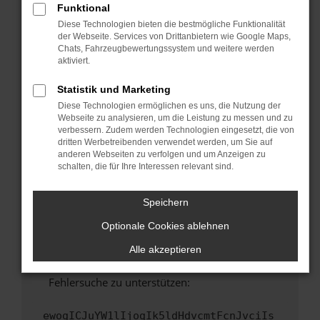
Funktional
Fenster?
Diese Technologien bieten die bestmögliche Funktionalität
Starte dein Gerät neu.
der Webseite. Services von Drittanbietern wie Google Maps,
Chats, Fahrzeugbewertungssystem und weitere werden
Das kann manchmal helfen, vorübergehende
aktiviert.
Probleme zu beheben.
Stelle sicher, dass dein Browser und dein
Statistik und Marketing
Betriebssystem auf dem neuesten Stand
Diese Technologien ermöglichen es uns, die Nutzung der
sind.
Webseite zu analysieren, um die Leistung zu messen und zu
verbessern. Zudem werden Technologien eingesetzt, die von
Veraltete Software birgt nicht nur ein
dritten Werbetreibenden verwendet werden, um Sie auf
Sicherheitsrisiko, sondern kann auch dazu
anderen Webseiten zu verfolgen und um Anzeigen zu
führen, dass bestimmte Funktionen nicht mehr
schalten, die für Ihre Interessen relevant sind.
unterstützt werden.
Wende dich an den Webseitenbetreiber.
Speichern
Wenn du alle oben genannten Schritte versucht
Optionale Cookies ablehnen
hast, kontaktiere uns bitte. Wir werden
versuchen, das Problem zu beheben. Du kannst
Alle akzeptieren
uns diesen Text schicken, um uns bei der
Fehlersuche zu unterstützen:
ewogICJuYW1lIjogIk5ldHdvcmtFcnJvciIs