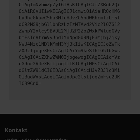
CiAgImNvbmZpZyI6IHsKICAgICJtZXRob2Qi
OiAiR0VUIiwKICAgICJ1cmwiOiAiaHR0cHM6
Ly9hcGkueC5ha3MtcHJvZC5hdWRhcmlzLm5l
dC92MS9jbGllbnRzLzIzMTAvd2Vic2l0ZS12
ZWhpY2xlcy9BVDE2MjU2P2ZpZWxkPWludGVy
bmFsTnVtYmVyJndlYnNpdGU9NjE3MjhjZjky
NWU4Nzc1NDlkMmM3YjBkIiwKICAgICJoZWFk
ZXJzIjoge30sCiAgICAiYm9keSI6IG51bGws
CiAgICAiZXhwZWN0IjogewogICAgICAicmVz
cG9uc2VUeXBlIjogIiIKICAgIH0sCiAgICAi
dGltZW91dCI6IDAsCiAgICAicHJvZ3Jlc3Mi
OiBudWxsLAogICAgInJpc2t5IjogZmFsc2UK
ICB9Cn0=
Kontakt