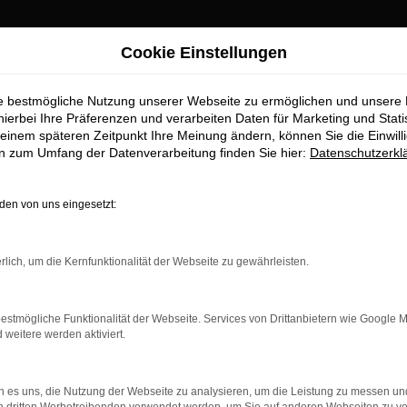
Cookie Einstellungen
ie bestmögliche Nutzung unserer Webseite zu ermöglichen und unsere
hierbei Ihre Präferenzen und verarbeiten Daten für Marketing und Stati
einem späteren Zeitpunkt Ihre Meinung ändern, können Sie die Einwillig
en zum Umfang der Datenverarbeitung finden Sie hier:
Datenschutzerkl
en von uns eingesetzt:
indung.
hine?
rlich, um die Kernfunktionalität der Webseite zu gewährleisten.
aden bestimmter Seiten verhindern. Funktioniert die Seite in e
estmögliche Funktionalität der Webseite. Services von Drittanbietern wie Google 
eitere werden aktiviert.
 zu beheben.
bssystem auf dem neuesten Stand sind.
 es uns, die Nutzung der Webseite zu analysieren, um die Leistung zu messen u
ko, sondern kann auch dazu führen, dass bestimmte Funktionen nic