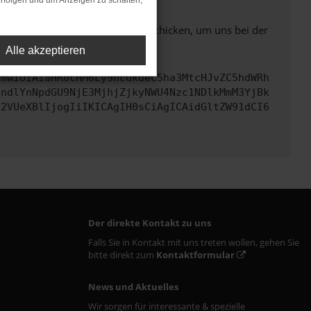
rfolgen und um Anzeigen zu schalten,
ben. Du kannst uns diesen Text schicken, um uns bei der
Alle akzeptieren
cmwiOiAiaHR0cHM6Ly9hcGkueC5ha3MtcHJvZC5hdWRh
JndlYnNpdGU9NjE3MjhjZjkyNWU4Nzc1NDlkMmM3YjBk
c2VUeXBlIjogIiIKICAgIH0sCiAgICAidGltZW91dCI6
Der direkte Kontakt zu uns
Falls Sie in Kontakt mit uns treten wollen, gehen Sie
bitte direkt zum
Kontaktformular
News und Aktuelles
Wir sorgen für interessante & spezielle