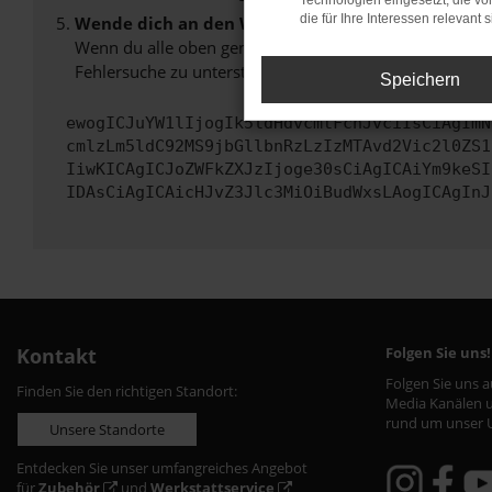
Technologien eingesetzt, die v
die für Ihre Interessen relevant s
Wende dich an den Webseitenbetreiber.
Wenn du alle oben genannten Schritte versucht hast, k
Fehlersuche zu unterstützen:
Speichern
ewogICJuYW1lIjogIk5ldHdvcmtFcnJvciIsCiAgImN
cmlzLm5ldC92MS9jbGllbnRzLzIzMTAvd2Vic2l0ZS1
IiwKICAgICJoZWFkZXJzIjoge30sCiAgICAiYm9keSI
IDAsCiAgICAicHJvZ3Jlc3MiOiBudWxsLAogICAgInJ
Kontakt
Folgen Sie uns!
Folgen Sie uns 
Finden Sie den richtigen Standort:
Media Kanälen u
rund um unser 
Unsere Standorte
Entdecken Sie unser umfangreiches Angebot
für
Zubehör
und
Werkstattservice