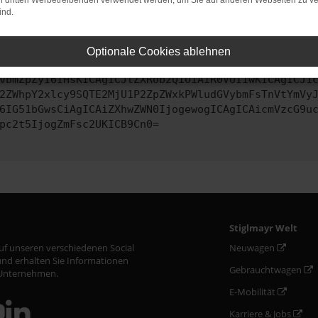
on dritten Werbetreibenden verwendet werden, um Sie auf anderen Webseiten zu ve
ind.
ontaktiere uns bitte. Wir werden versuchen, das Problem zu behe
Optionale Cookies ablehnen
vbmZpZyI6IHsKICAgICJtZXRob2QiOiAiR0VUIiwKICAgICJ1
2ZWhpY2xlcy9SQTE2MjU1P2ZpZWxkPWludGVybmFsTnVtYmVy
6IG51bGwsCiAgICAiZXhwZWN0IjogewogICAgICAicmVzcG9u
pc2t5IjogZmFsc2UKICB9Cn0=
Stiglmayr Welt
auf unseren verschiedenen Social
Neuwagen
nd erhalten Sie Informationen
Gebrauchtwagen
Unternehmen.
E-Mobilität
Karriere & Jobs