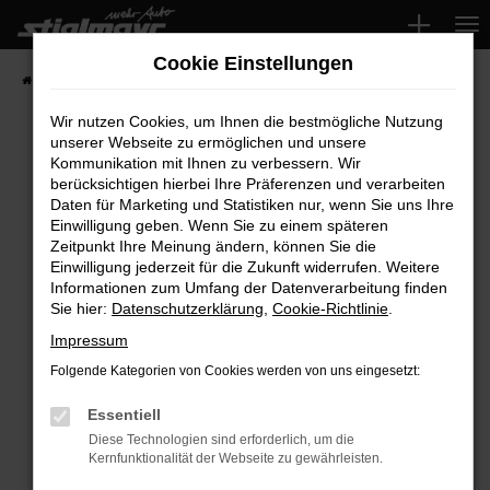
Zum
Hauptinhalt
Cookie Einstellungen
springen
Startseite
Fahrzeuge
Wir nutzen Cookies, um Ihnen die bestmögliche Nutzung
unserer Webseite zu ermöglichen und unsere
Kommunikation mit Ihnen zu verbessern. Wir
Fehler: Network Error
berücksichtigen hierbei Ihre Präferenzen und verarbeiten
Daten für Marketing und Statistiken nur, wenn Sie uns Ihre
Beim Laden ist ein Fehler aufgetreten.
Einwilligung geben. Wenn Sie zu einem späteren
Hier sind ein paar Tipps, die dir helfen können:
Zeitpunkt Ihre Meinung ändern, können Sie die
Einwilligung jederzeit für die Zukunft widerrufen. Weitere
Überprüfe deine Firewall und deine
Informationen zum Umfang der Datenverarbeitung finden
Sie hier:
Datenschutzerklärung
,
Cookie-Richtlinie
.
Internetverbindung.
Laden andere Webseiten, zum Beispiel deine
Impressum
Suchmaschine?
Folgende Kategorien von Cookies werden von uns eingesetzt:
Prüfe deine Browsererweiterungen.
Manche Erweiterungen, wie Werbeblocker,
Essentiell
können das Laden bestimmter Seiten
Diese Technologien sind erforderlich, um die
Kernfunktionalität der Webseite zu gewährleisten.
verhindern. Funktioniert die Seite in einem
anderen Browser oder in einem privaten