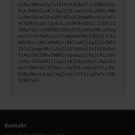
CiAgImNvbmZpZyI6IHsKICAgICJtZXRob2Qi
OiAiR0VUIiwKICAgICJ1cmwiOiAiaHR0cHM6
Ly9hcGkueC5ha3MtcHJvZC5hdWRhcmlzLm5l
dC92MS9jbGllbnRzLzIzMTAvd2Vic2l0ZS12
ZWhpY2xlcy9BVDE2ODQzP2ZpZWxkPWludGVy
bmFsTnVtYmVyJndlYnNpdGU9NjE3MjhjZjky
NWU4Nzc1NDlkMmM3YjBkIiwKICAgICJoZWFk
ZXJzIjoge30sCiAgICAiYm9keSI6IG51bGws
CiAgICAiZXhwZWN0IjogewogICAgICAicmVz
cG9uc2VUeXBlIjogIiIKICAgIH0sCiAgICAi
dGltZW91dCI6IDAsCiAgICAicHJvZ3Jlc3Mi
OiBudWxsLAogICAgInJpc2t5IjogZmFsc2UK
ICB9Cn0=
Kontakt