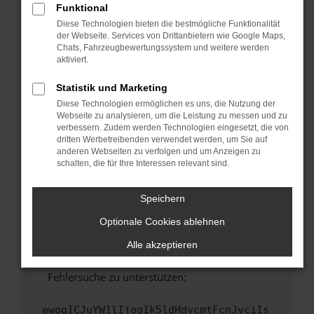
Funktional
Fenster?
Diese Technologien bieten die bestmögliche Funktionalität
Starte dein Gerät neu.
der Webseite. Services von Drittanbietern wie Google Maps,
Chats, Fahrzeugbewertungssystem und weitere werden
Das kann manchmal helfen, vorübergehende
aktiviert.
Probleme zu beheben.
Stelle sicher, dass dein Browser und dein
Statistik und Marketing
Betriebssystem auf dem neuesten Stand
Diese Technologien ermöglichen es uns, die Nutzung der
sind.
Webseite zu analysieren, um die Leistung zu messen und zu
verbessern. Zudem werden Technologien eingesetzt, die von
Veraltete Software birgt nicht nur ein
dritten Werbetreibenden verwendet werden, um Sie auf
Sicherheitsrisiko, sondern kann auch dazu
anderen Webseiten zu verfolgen und um Anzeigen zu
führen, dass bestimmte Funktionen nicht mehr
schalten, die für Ihre Interessen relevant sind.
unterstützt werden.
Wende dich an den Webseitenbetreiber.
Speichern
Wenn du alle oben genannten Schritte versucht
Optionale Cookies ablehnen
hast, kontaktiere uns bitte. Wir werden
versuchen, das Problem zu beheben. Du kannst
Alle akzeptieren
uns diesen Text schicken, um uns bei der
Fehlersuche zu unterstützen:
ewogICJuYW1lIjogIk5ldHdvcmtFcnJvciIs