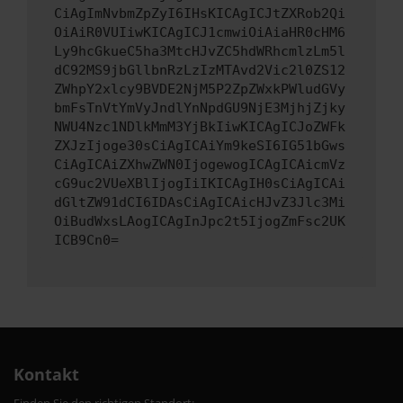
CiAgImNvbmZpZyI6IHsKICAgICJtZXRob2Qi
OiAiR0VUIiwKICAgICJ1cmwiOiAiaHR0cHM6
Ly9hcGkueC5ha3MtcHJvZC5hdWRhcmlzLm5l
dC92MS9jbGllbnRzLzIzMTAvd2Vic2l0ZS12
ZWhpY2xlcy9BVDE2NjM5P2ZpZWxkPWludGVy
bmFsTnVtYmVyJndlYnNpdGU9NjE3MjhjZjky
NWU4Nzc1NDlkMmM3YjBkIiwKICAgICJoZWFk
ZXJzIjoge30sCiAgICAiYm9keSI6IG51bGws
CiAgICAiZXhwZWN0IjogewogICAgICAicmVz
cG9uc2VUeXBlIjogIiIKICAgIH0sCiAgICAi
dGltZW91dCI6IDAsCiAgICAicHJvZ3Jlc3Mi
OiBudWxsLAogICAgInJpc2t5IjogZmFsc2UK
ICB9Cn0=
Kontakt