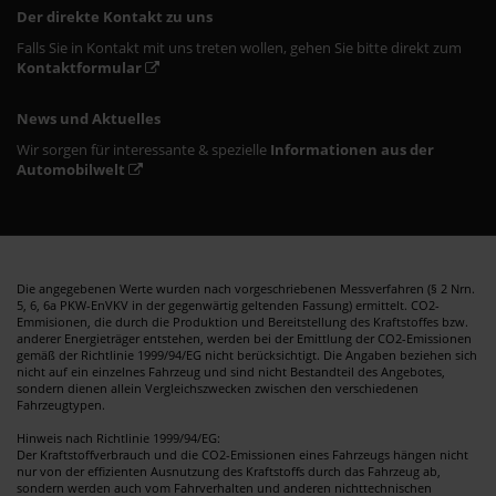
Der direkte Kontakt zu uns
Falls Sie in Kontakt mit uns treten wollen, gehen Sie bitte direkt zum
Kontaktformular
News und Aktuelles
Wir sorgen für interessante & spezielle
Informationen aus der
Automobilwelt
Die angegebenen Werte wurden nach vorgeschriebenen Messverfahren (§ 2 Nrn.
5, 6, 6a PKW-EnVKV in der gegenwärtig geltenden Fassung) ermittelt. CO2-
Emmisionen, die durch die Produktion und Bereitstellung des Kraftstoffes bzw.
anderer Energieträger entstehen, werden bei der Emittlung der CO2-Emissionen
gemäß der Richtlinie 1999/94/EG nicht berücksichtigt. Die Angaben beziehen sich
nicht auf ein einzelnes Fahrzeug und sind nicht Bestandteil des Angebotes,
sondern dienen allein Vergleichszwecken zwischen den verschiedenen
Fahrzeugtypen.
Hinweis nach Richtlinie 1999/94/EG:
Der Kraftstoffverbrauch und die CO2-Emissionen eines Fahrzeugs hängen nicht
nur von der effizienten Ausnutzung des Kraftstoffs durch das Fahrzeug ab,
sondern werden auch vom Fahrverhalten und anderen nichttechnischen