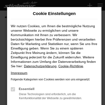
Zum
Hauptinhalt
Cookie Einstellungen
springen
Startseite
Fahrzeuge
Wir nutzen Cookies, um Ihnen die bestmögliche Nutzung
unserer Webseite zu ermöglichen und unsere
Kommunikation mit Ihnen zu verbessern. Wir
Fehler: Network Error
berücksichtigen hierbei Ihre Präferenzen und verarbeiten
Daten für Marketing und Statistiken nur, wenn Sie uns Ihre
Beim Laden ist ein Fehler aufgetreten.
Einwilligung geben. Wenn Sie zu einem späteren
Hier sind ein paar Tipps, die dir helfen können:
Zeitpunkt Ihre Meinung ändern, können Sie die
Einwilligung jederzeit für die Zukunft widerrufen. Weitere
Überprüfe deine Firewall und deine
Informationen zum Umfang der Datenverarbeitung finden
Sie hier:
Datenschutzerklärung
,
Cookie-Richtlinie
.
Internetverbindung.
Laden andere Webseiten, zum Beispiel deine
Impressum
Suchmaschine?
Folgende Kategorien von Cookies werden von uns eingesetzt:
Prüfe deine Browsererweiterungen.
Manche Erweiterungen, wie Werbeblocker,
Essentiell
können das Laden bestimmter Seiten
Diese Technologien sind erforderlich, um die
Kernfunktionalität der Webseite zu gewährleisten.
verhindern. Funktioniert die Seite in einem
anderen Browser oder in einem privaten