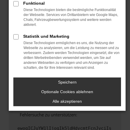
Funktional
Fenster?
Diese Technologien bieten die bestmögliche Funktionalität
Starte dein Gerät neu.
der Webseite. Services von Drittanbietern wie Google Maps,
Chats, Fahrzeugbewertungssystem und weitere werden
Das kann manchmal helfen, vorübergehende
aktiviert.
Probleme zu beheben.
Stelle sicher, dass dein Browser und dein
Statistik und Marketing
Betriebssystem auf dem neuesten Stand
Diese Technologien ermöglichen es uns, die Nutzung der
sind.
Webseite zu analysieren, um die Leistung zu messen und zu
verbessern. Zudem werden Technologien eingesetzt, die von
Veraltete Software birgt nicht nur ein
dritten Werbetreibenden verwendet werden, um Sie auf
Sicherheitsrisiko, sondern kann auch dazu
anderen Webseiten zu verfolgen und um Anzeigen zu
führen, dass bestimmte Funktionen nicht mehr
schalten, die für Ihre Interessen relevant sind.
unterstützt werden.
Wende dich an den Webseitenbetreiber.
Speichern
Wenn du alle oben genannten Schritte versucht
Optionale Cookies ablehnen
hast, kontaktiere uns bitte. Wir werden
versuchen, das Problem zu beheben. Du kannst
Alle akzeptieren
uns diesen Text schicken, um uns bei der
Fehlersuche zu unterstützen:
ewogICJuYW1lIjogIk5ldHdvcmtFcnJvciIs