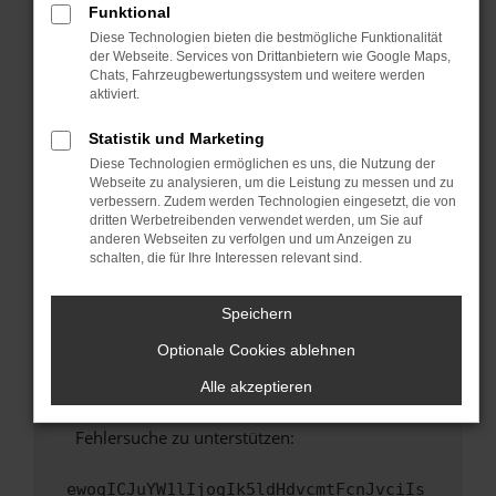
Funktional
Fenster?
Diese Technologien bieten die bestmögliche Funktionalität
Starte dein Gerät neu.
der Webseite. Services von Drittanbietern wie Google Maps,
Chats, Fahrzeugbewertungssystem und weitere werden
Das kann manchmal helfen, vorübergehende
aktiviert.
Probleme zu beheben.
Stelle sicher, dass dein Browser und dein
Statistik und Marketing
Betriebssystem auf dem neuesten Stand
Diese Technologien ermöglichen es uns, die Nutzung der
sind.
Webseite zu analysieren, um die Leistung zu messen und zu
verbessern. Zudem werden Technologien eingesetzt, die von
Veraltete Software birgt nicht nur ein
dritten Werbetreibenden verwendet werden, um Sie auf
Sicherheitsrisiko, sondern kann auch dazu
anderen Webseiten zu verfolgen und um Anzeigen zu
führen, dass bestimmte Funktionen nicht mehr
schalten, die für Ihre Interessen relevant sind.
unterstützt werden.
Wende dich an den Webseitenbetreiber.
Speichern
Wenn du alle oben genannten Schritte versucht
Optionale Cookies ablehnen
hast, kontaktiere uns bitte. Wir werden
versuchen, das Problem zu beheben. Du kannst
Alle akzeptieren
uns diesen Text schicken, um uns bei der
Fehlersuche zu unterstützen:
ewogICJuYW1lIjogIk5ldHdvcmtFcnJvciIs