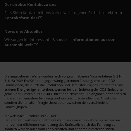
Der direkte Kontakt zu uns
Falls Sie in Kontakt mit uns treten wollen, gehen Sie bitte direkt zum
Kontaktformular
News und Aktuelles
Wir sorgen für interessante & spezielle
Informationen aus der
Automobilwelt
Die angegebenen Werte wurden nach vorgeschriebenen Messverfahren (§ 2 Nrn.
5, 6, 6a PKW-EnVKV in der gegenwärtig geltenden Fassung) ermittelt. CO2-
Emmisionen, die durch die Produktion und Bereitstellung des Kraftstoffes bzw.
anderer Energieträger entstehen, werden bei der Emittlung der CO2-Emissionen
gemäß der Richtlinie 1999/94/EG nicht berücksichtigt. Die Angaben beziehen sich
nicht auf ein einzelnes Fahrzeug und sind nicht Bestandteil des Angebotes,
sondern dienen allein Vergleichszwecken zwischen den verschiedenen
Fahrzeugtypen.
Hinweis nach Richtlinie 1999/94/EG:
Der Kraftstoffverbrauch und die CO2-Emissionen eines Fahrzeugs hängen nicht
nur von der effizienten Ausnutzung des Kraftstoffs durch das Fahrzeug ab,
sondern werden auch vom Fahrverhalten und anderen nichttechnischen