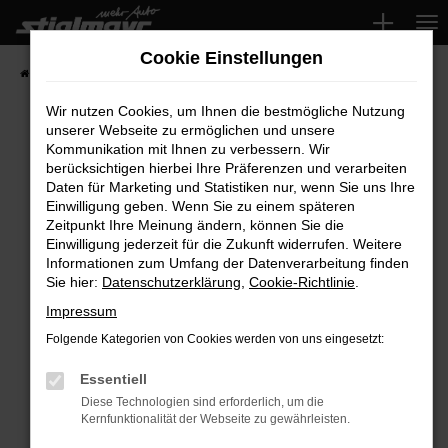
Zum
Hauptinhalt
Cookie Einstellungen
springen
Startseite
Fahrzeuge
Wir nutzen Cookies, um Ihnen die bestmögliche Nutzung
unserer Webseite zu ermöglichen und unsere
Kommunikation mit Ihnen zu verbessern. Wir
Fehler: Network Error
berücksichtigen hierbei Ihre Präferenzen und verarbeiten
Daten für Marketing und Statistiken nur, wenn Sie uns Ihre
Beim Laden ist ein Fehler aufgetreten.
Einwilligung geben. Wenn Sie zu einem späteren
Hier sind ein paar Tipps, die dir helfen können:
Zeitpunkt Ihre Meinung ändern, können Sie die
Einwilligung jederzeit für die Zukunft widerrufen. Weitere
Überprüfe deine Firewall und deine
Informationen zum Umfang der Datenverarbeitung finden
Sie hier:
Datenschutzerklärung
,
Cookie-Richtlinie
.
Internetverbindung.
Laden andere Webseiten, zum Beispiel deine
Impressum
Suchmaschine?
Folgende Kategorien von Cookies werden von uns eingesetzt:
Prüfe deine Browsererweiterungen.
Manche Erweiterungen, wie Werbeblocker,
Essentiell
können das Laden bestimmter Seiten
Diese Technologien sind erforderlich, um die
Kernfunktionalität der Webseite zu gewährleisten.
verhindern. Funktioniert die Seite in einem
anderen Browser oder in einem privaten