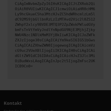
CiAgImNvbmZpZyI6IHsKICAgICJtZXRob2Qi
OiAiR0VUIiwKICAgICJ1cmwiOiAiaHR0cHM6
Ly9hcGkueC5ha3MtcHJvZC5hdWRhcmlzLm5l
dC92MS9jbGllbnRzLzIzMTAvd2Vic2l0ZS12
ZWhpY2xlcy9BVDE3MTQ3P2ZpZWxkPWludGVy
bmFsTnVtYmVyJndlYnNpdGU9NjE3MjhjZjky
NWU4Nzc1NDlkMmM3YjBkIiwKICAgICJoZWFk
ZXJzIjoge30sCiAgICAiYm9keSI6IG51bGws
CiAgICAiZXhwZWN0IjogewogICAgICAicmVz
cG9uc2VUeXBlIjogIiIKICAgIH0sCiAgICAi
dGltZW91dCI6IDAsCiAgICAicHJvZ3Jlc3Mi
OiBudWxsLAogICAgInJpc2t5IjogZmFsc2UK
ICB9Cn0=
Kontakt