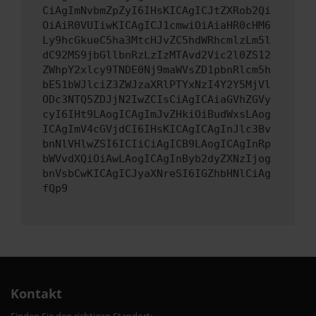
CiAgImNvbmZpZyI6IHsKICAgICJtZXRob2Qi
OiAiR0VUIiwKICAgICJ1cmwiOiAiaHR0cHM6
Ly9hcGkueC5ha3MtcHJvZC5hdWRhcmlzLm5l
dC92MS9jbGllbnRzLzIzMTAvd2Vic2l0ZS12
ZWhpY2xlcy9TNDE0Nj9maWVsZD1pbnRlcm5h
bE51bWJlciZ3ZWJzaXRlPTYxNzI4Y2Y5MjVl
ODc3NTQ5ZDJjN2IwZCIsCiAgICAiaGVhZGVy
cyI6IHt9LAogICAgImJvZHkiOiBudWxsLAog
ICAgImV4cGVjdCI6IHsKICAgICAgInJlc3Bv
bnNlVHlwZSI6ICIiCiAgICB9LAogICAgInRp
bWVvdXQiOiAwLAogICAgInByb2dyZXNzIjog
bnVsbCwKICAgICJyaXNreSI6IGZhbHNlCiAg
fQp9
Kontakt