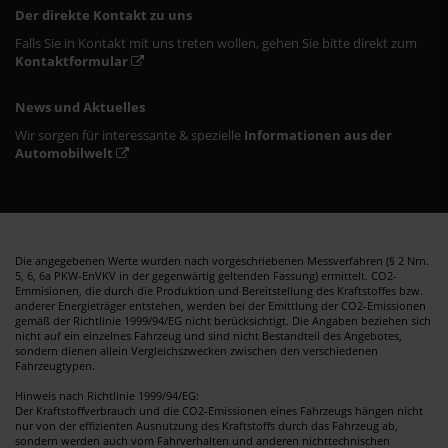
Der direkte Kontakt zu uns
Falls Sie in Kontakt mit uns treten wollen, gehen Sie bitte direkt zum
Kontaktformular
News und Aktuelles
Wir sorgen für interessante & spezielle
Informationen aus der
Automobilwelt
Die angegebenen Werte wurden nach vorgeschriebenen Messverfahren (§ 2 Nrn.
5, 6, 6a PKW-EnVKV in der gegenwärtig geltenden Fassung) ermittelt. CO2-
Emmisionen, die durch die Produktion und Bereitstellung des Kraftstoffes bzw.
anderer Energieträger entstehen, werden bei der Emittlung der CO2-Emissionen
gemäß der Richtlinie 1999/94/EG nicht berücksichtigt. Die Angaben beziehen sich
nicht auf ein einzelnes Fahrzeug und sind nicht Bestandteil des Angebotes,
sondern dienen allein Vergleichszwecken zwischen den verschiedenen
Fahrzeugtypen.
Hinweis nach Richtlinie 1999/94/EG:
Der Kraftstoffverbrauch und die CO2-Emissionen eines Fahrzeugs hängen nicht
nur von der effizienten Ausnutzung des Kraftstoffs durch das Fahrzeug ab,
sondern werden auch vom Fahrverhalten und anderen nichttechnischen