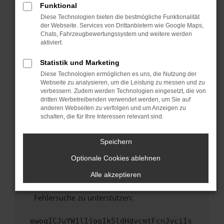
Funktional
Fenster?
Diese Technologien bieten die bestmögliche Funktionalität
Starte dein Gerät neu.
der Webseite. Services von Drittanbietern wie Google Maps,
Chats, Fahrzeugbewertungssystem und weitere werden
Das kann manchmal helfen, vorübergehende
aktiviert.
Probleme zu beheben.
Stelle sicher, dass dein Browser und dein
Statistik und Marketing
Betriebssystem auf dem neuesten Stand
Diese Technologien ermöglichen es uns, die Nutzung der
sind.
Webseite zu analysieren, um die Leistung zu messen und zu
verbessern. Zudem werden Technologien eingesetzt, die von
Veraltete Software birgt nicht nur ein
dritten Werbetreibenden verwendet werden, um Sie auf
Sicherheitsrisiko, sondern kann auch dazu
anderen Webseiten zu verfolgen und um Anzeigen zu
führen, dass bestimmte Funktionen nicht mehr
schalten, die für Ihre Interessen relevant sind.
unterstützt werden.
Wende dich an den Webseitenbetreiber.
Speichern
Wenn du alle oben genannten Schritte versucht
Optionale Cookies ablehnen
hast, kontaktiere uns bitte. Wir werden
versuchen, das Problem zu beheben. Du kannst
Alle akzeptieren
uns diesen Text schicken, um uns bei der
Fehlersuche zu unterstützen:
ewogICJuYW1lIjogIk5ldHdvcmtFcnJvciIs