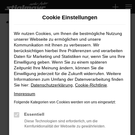
Zum
Hauptinhalt
Cookie Einstellungen
springen
Startseite
Fahrzeuge
Wir nutzen Cookies, um Ihnen die bestmögliche Nutzung
unserer Webseite zu ermöglichen und unsere
Kommunikation mit Ihnen zu verbessern. Wir
Fehler: Network Error
berücksichtigen hierbei Ihre Präferenzen und verarbeiten
Daten für Marketing und Statistiken nur, wenn Sie uns Ihre
Beim Laden ist ein Fehler aufgetreten.
Einwilligung geben. Wenn Sie zu einem späteren
Hier sind ein paar Tipps, die dir helfen können:
Zeitpunkt Ihre Meinung ändern, können Sie die
Einwilligung jederzeit für die Zukunft widerrufen. Weitere
Überprüfe deine Firewall und deine
Informationen zum Umfang der Datenverarbeitung finden
Sie hier:
Datenschutzerklärung
,
Cookie-Richtlinie
.
Internetverbindung.
Laden andere Webseiten, zum Beispiel deine
Impressum
Suchmaschine?
Folgende Kategorien von Cookies werden von uns eingesetzt:
Prüfe deine Browsererweiterungen.
Manche Erweiterungen, wie Werbeblocker,
Essentiell
können das Laden bestimmter Seiten
Diese Technologien sind erforderlich, um die
Kernfunktionalität der Webseite zu gewährleisten.
verhindern. Funktioniert die Seite in einem
anderen Browser oder in einem privaten