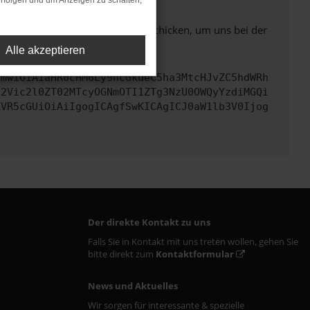
rfolgen und um Anzeigen zu schalten,
ben. Du kannst uns diesen Text schicken, um uns bei der
Alle akzeptieren
cmwiOiAiaHR0cHM6Ly9hcGkueC5ha3MtcHJvZC5hdWRh
d2Vic2l0ZT02MTcyOGNmOTI1ZTg3NzU0OWQyYzdiMGQi
ZVR5cGUiOiAiIgogICAgfSwKICAgICJ0aW1lb3V0Ijog
Der direkte Kontakt zu uns
Falls Sie in Kontakt mit uns treten wollen, gehen Sie
bitte direkt zum
Kontaktformular
News und Aktuelles
Wir sorgen für interessante & spezielle