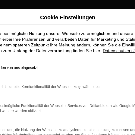
Cookie Einstellungen
ie bestmögliche Nutzung unserer Webseite zu ermöglichen und unsere
hierbei Ihre Präferenzen und verarbeiten Daten für Marketing und Stati
einem späteren Zeitpunkt Ihre Meinung ändern, können Sie die Einwillig
en zum Umfang der Datenverarbeitung finden Sie hier:
Datenschutzerkl
en von uns eingesetzt:
indung.
hine?
rlich, um die Kernfunktionalität der Webseite zu gewährleisten.
aden bestimmter Seiten verhindern. Funktioniert die Seite in e
estmögliche Funktionalität der Webseite. Services von Drittanbietern wie Google 
eitere werden aktiviert.
 zu beheben.
bssystem auf dem neuesten Stand sind.
 es uns, die Nutzung der Webseite zu analysieren, um die Leistung zu messen u
ko, sondern kann auch dazu führen, dass bestimmte Funktionen nic