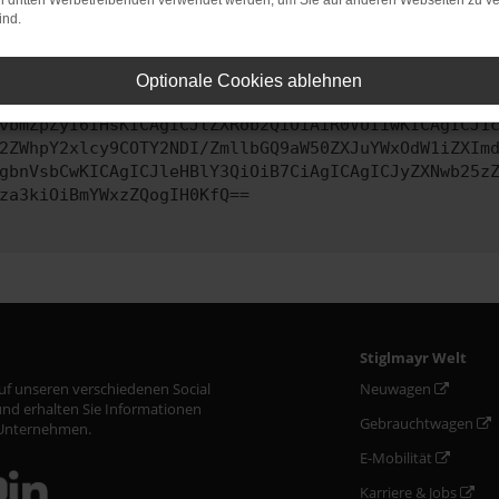
on dritten Werbetreibenden verwendet werden, um Sie auf anderen Webseiten zu ve
ind.
ontaktiere uns bitte. Wir werden versuchen, das Problem zu behe
Optionale Cookies ablehnen
vbmZpZyI6IHsKICAgICJtZXRob2QiOiAiR0VUIiwKICAgICJ1
2ZWhpY2xlcy9COTY2NDI/ZmllbGQ9aW50ZXJuYWxOdW1iZXIm
gbnVsbCwKICAgICJleHBlY3QiOiB7CiAgICAgICJyZXNwb25z
za3kiOiBmYWxzZQogIH0KfQ==
Stiglmayr Welt
auf unseren verschiedenen Social
Neuwagen
nd erhalten Sie Informationen
Gebrauchtwagen
Unternehmen.
E-Mobilität
Karriere & Jobs