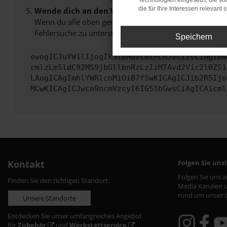
Technologien eingesetzt, die v
die für Ihre Interessen relevant s
Wende dich an den Webseitenbetreiber.
Wenn du alle oben genannten Schritte versucht hast, k
Fehlersuche zu unterstützen:
Speichern
ewogICJuYW1lIjogIk5ldHdvcmtFcnJvciIsCiAgImN
cmlzLm5ldC92MS9jbGllbnRzLzIzMTAvd2Vic2l0ZS1
LAogICAgImhlYWRlcnMiOiB7fSwKICAgICJib2R5Ijo
MCwKICAgICJwcm9ncmVzcyI6IG51bGwsCiAgICAicml
Kontakt
Folgen Sie uns!
Folgen Sie uns 
Finden Sie den richtigen Standort:
Media Kanälen u
rund um unser 
Unsere Standorte
Entdecken Sie unser umfangreiches Angebot
für
Zubehör
und
Werkstattservice