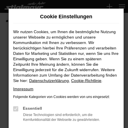
Zum
Hauptinhalt
Cookie Einstellungen
springen
Startseite
Fahrzeuge
Wir nutzen Cookies, um Ihnen die bestmögliche Nutzung
unserer Webseite zu ermöglichen und unsere
Kommunikation mit Ihnen zu verbessern. Wir
Fehler: Network Error
berücksichtigen hierbei Ihre Präferenzen und verarbeiten
Daten für Marketing und Statistiken nur, wenn Sie uns Ihre
Beim Laden ist ein Fehler aufgetreten.
Einwilligung geben. Wenn Sie zu einem späteren
Hier sind ein paar Tipps, die dir helfen können:
Zeitpunkt Ihre Meinung ändern, können Sie die
Einwilligung jederzeit für die Zukunft widerrufen. Weitere
Überprüfe deine Firewall und deine
Informationen zum Umfang der Datenverarbeitung finden
Sie hier:
Datenschutzerklärung
,
Cookie-Richtlinie
.
Internetverbindung.
Laden andere Webseiten, zum Beispiel deine
Impressum
Suchmaschine?
Folgende Kategorien von Cookies werden von uns eingesetzt:
Prüfe deine Browsererweiterungen.
Manche Erweiterungen, wie Werbeblocker,
Essentiell
können das Laden bestimmter Seiten
Diese Technologien sind erforderlich, um die
Kernfunktionalität der Webseite zu gewährleisten.
verhindern. Funktioniert die Seite in einem
anderen Browser oder in einem privaten