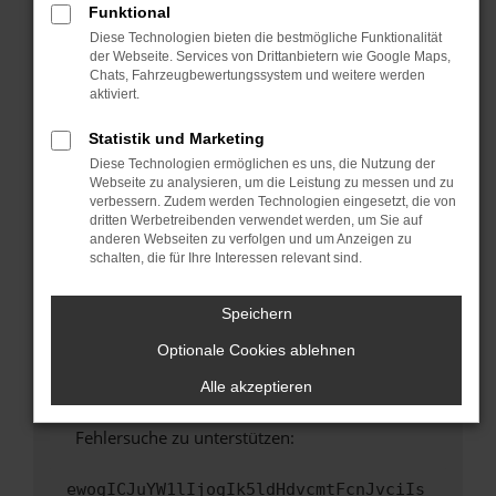
Funktional
Fenster?
Diese Technologien bieten die bestmögliche Funktionalität
Starte dein Gerät neu.
der Webseite. Services von Drittanbietern wie Google Maps,
Chats, Fahrzeugbewertungssystem und weitere werden
Das kann manchmal helfen, vorübergehende
aktiviert.
Probleme zu beheben.
Stelle sicher, dass dein Browser und dein
Statistik und Marketing
Betriebssystem auf dem neuesten Stand
Diese Technologien ermöglichen es uns, die Nutzung der
sind.
Webseite zu analysieren, um die Leistung zu messen und zu
verbessern. Zudem werden Technologien eingesetzt, die von
Veraltete Software birgt nicht nur ein
dritten Werbetreibenden verwendet werden, um Sie auf
Sicherheitsrisiko, sondern kann auch dazu
anderen Webseiten zu verfolgen und um Anzeigen zu
führen, dass bestimmte Funktionen nicht mehr
schalten, die für Ihre Interessen relevant sind.
unterstützt werden.
Wende dich an den Webseitenbetreiber.
Speichern
Wenn du alle oben genannten Schritte versucht
Optionale Cookies ablehnen
hast, kontaktiere uns bitte. Wir werden
versuchen, das Problem zu beheben. Du kannst
Alle akzeptieren
uns diesen Text schicken, um uns bei der
Fehlersuche zu unterstützen:
ewogICJuYW1lIjogIk5ldHdvcmtFcnJvciIs