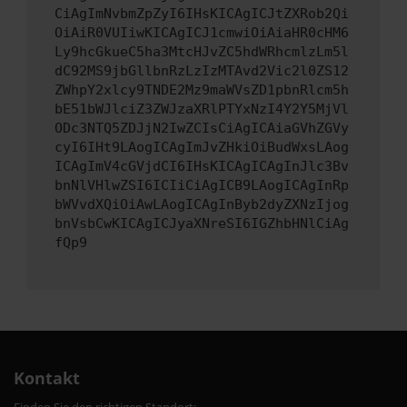
CiAgImNvbmZpZyI6IHsKICAgICJtZXRob2Qi
OiAiR0VUIiwKICAgICJ1cmwiOiAiaHR0cHM6
Ly9hcGkueC5ha3MtcHJvZC5hdWRhcmlzLm5l
dC92MS9jbGllbnRzLzIzMTAvd2Vic2l0ZS12
ZWhpY2xlcy9TNDE2Mz9maWVsZD1pbnRlcm5h
bE51bWJlciZ3ZWJzaXRlPTYxNzI4Y2Y5MjVl
ODc3NTQ5ZDJjN2IwZCIsCiAgICAiaGVhZGVy
cyI6IHt9LAogICAgImJvZHkiOiBudWxsLAog
ICAgImV4cGVjdCI6IHsKICAgICAgInJlc3Bv
bnNlVHlwZSI6ICIiCiAgICB9LAogICAgInRp
bWVvdXQiOiAwLAogICAgInByb2dyZXNzIjog
bnVsbCwKICAgICJyaXNreSI6IGZhbHNlCiAg
fQp9
Kontakt