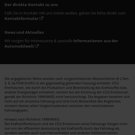
Der direkte Kontakt zu uns
Falls Sie in Kontakt mit uns treten wollen, gehen Sie bitte direkt zum
Kontaktformular
News und Aktuelles
Wir sorgen für interessante & spezielle
Informationen aus der
Automobilwelt
Die angegebenen Werte wurden nach vorgeschriebenen Messverfahren (§ 2 Nrn.
5, 6, 6a PKW-EnVKV in der gegenwärtig geltenden Fassung) ermittelt. CO2-
Emmisionen, die durch die Produktion und Bereitstellung des Kraftstoffes bzw.
anderer Energieträger entstehen, werden bei der Emittlung der CO2-Emissionen
gemäß der Richtlinie 1999/94/EG nicht berücksichtigt. Die Angaben beziehen sich
nicht auf ein einzelnes Fahrzeug und sind nicht Bestandteil des Angebotes,
sondern dienen allein Vergleichszwecken zwischen den verschiedenen
Fahrzeugtypen.
Hinweis nach Richtlinie 1999/94/EG:
Der Kraftstoffverbrauch und die CO2-Emissionen eines Fahrzeugs hängen nicht
nur von der effizienten Ausnutzung des Kraftstoffs durch das Fahrzeug ab,
sondern werden auch vom Fahrverhalten und anderen nichttechnischen