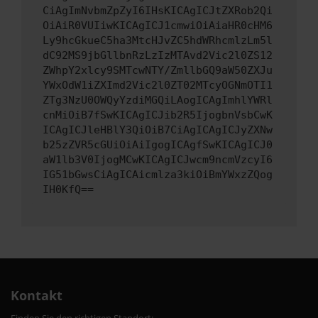
CiAgImNvbmZpZyI6IHsKICAgICJtZXRob2Qi
OiAiR0VUIiwKICAgICJ1cmwiOiAiaHR0cHM6
Ly9hcGkueC5ha3MtcHJvZC5hdWRhcmlzLm5l
dC92MS9jbGllbnRzLzIzMTAvd2Vic2l0ZS12
ZWhpY2xlcy9SMTcwNTY/ZmllbGQ9aW50ZXJu
YWxOdW1iZXImd2Vic2l0ZT02MTcyOGNmOTI1
ZTg3NzU0OWQyYzdiMGQiLAogICAgImhlYWRl
cnMiOiB7fSwKICAgICJib2R5IjogbnVsbCwK
ICAgICJleHBlY3QiOiB7CiAgICAgICJyZXNw
b25zZVR5cGUiOiAiIgogICAgfSwKICAgICJ0
aW1lb3V0IjogMCwKICAgICJwcm9ncmVzcyI6
IG51bGwsCiAgICAicmlza3kiOiBmYWxzZQog
IH0KfQ==
Kontakt