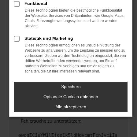
Funktional
Fenster?
Diese Technologien bieten die bestmögliche Funktionalität
Starte dein Gerät neu.
der Webseite. Services von Drittanbietern wie Google Maps,
Chats, Fahrzeugbewertungssystem und weitere werden
Das kann manchmal helfen, vorübergehende
aktiviert.
Probleme zu beheben.
Stelle sicher, dass dein Browser und dein
Statistik und Marketing
Betriebssystem auf dem neuesten Stand
Diese Technologien ermöglichen es uns, die Nutzung der
sind.
Webseite zu analysieren, um die Leistung zu messen und zu
verbessern. Zudem werden Technologien eingesetzt, die von
Veraltete Software birgt nicht nur ein
dritten Werbetreibenden verwendet werden, um Sie auf
Sicherheitsrisiko, sondern kann auch dazu
anderen Webseiten zu verfolgen und um Anzeigen zu
führen, dass bestimmte Funktionen nicht mehr
schalten, die für Ihre Interessen relevant sind.
unterstützt werden.
Wende dich an den Webseitenbetreiber.
Speichern
Wenn du alle oben genannten Schritte versucht
Optionale Cookies ablehnen
hast, kontaktiere uns bitte. Wir werden
versuchen, das Problem zu beheben. Du kannst
Alle akzeptieren
uns diesen Text schicken, um uns bei der
Fehlersuche zu unterstützen:
ewogICJuYW1lIjogIk5ldHdvcmtFcnJvciIs