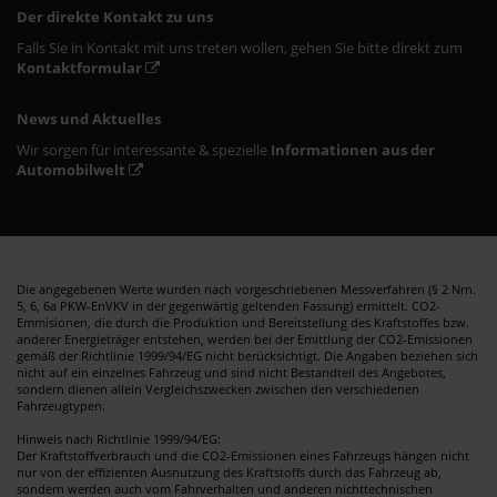
Der direkte Kontakt zu uns
Falls Sie in Kontakt mit uns treten wollen, gehen Sie bitte direkt zum
Kontaktformular
News und Aktuelles
Wir sorgen für interessante & spezielle
Informationen aus der
Automobilwelt
Die angegebenen Werte wurden nach vorgeschriebenen Messverfahren (§ 2 Nrn.
5, 6, 6a PKW-EnVKV in der gegenwärtig geltenden Fassung) ermittelt. CO2-
Emmisionen, die durch die Produktion und Bereitstellung des Kraftstoffes bzw.
anderer Energieträger entstehen, werden bei der Emittlung der CO2-Emissionen
gemäß der Richtlinie 1999/94/EG nicht berücksichtigt. Die Angaben beziehen sich
nicht auf ein einzelnes Fahrzeug und sind nicht Bestandteil des Angebotes,
sondern dienen allein Vergleichszwecken zwischen den verschiedenen
Fahrzeugtypen.
Hinweis nach Richtlinie 1999/94/EG:
Der Kraftstoffverbrauch und die CO2-Emissionen eines Fahrzeugs hängen nicht
nur von der effizienten Ausnutzung des Kraftstoffs durch das Fahrzeug ab,
sondern werden auch vom Fahrverhalten und anderen nichttechnischen