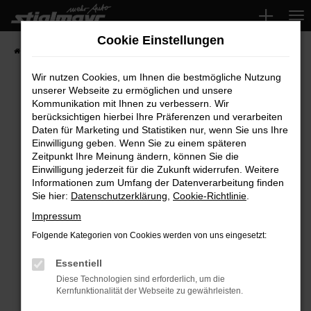
Zum
Hauptinhalt
Cookie Einstellungen
springen
Startseite
Fahrzeuge
Wir nutzen Cookies, um Ihnen die bestmögliche Nutzung
unserer Webseite zu ermöglichen und unsere
Kommunikation mit Ihnen zu verbessern. Wir
Fehler: Network Error
berücksichtigen hierbei Ihre Präferenzen und verarbeiten
Daten für Marketing und Statistiken nur, wenn Sie uns Ihre
Beim Laden ist ein Fehler aufgetreten.
Einwilligung geben. Wenn Sie zu einem späteren
Hier sind ein paar Tipps, die dir helfen können:
Zeitpunkt Ihre Meinung ändern, können Sie die
Einwilligung jederzeit für die Zukunft widerrufen. Weitere
Überprüfe deine Firewall und deine
Informationen zum Umfang der Datenverarbeitung finden
Sie hier:
Datenschutzerklärung
,
Cookie-Richtlinie
.
Internetverbindung.
Laden andere Webseiten, zum Beispiel deine
Impressum
Suchmaschine?
Folgende Kategorien von Cookies werden von uns eingesetzt:
Prüfe deine Browsererweiterungen.
Manche Erweiterungen, wie Werbeblocker,
Essentiell
können das Laden bestimmter Seiten
Diese Technologien sind erforderlich, um die
Kernfunktionalität der Webseite zu gewährleisten.
verhindern. Funktioniert die Seite in einem
anderen Browser oder in einem privaten