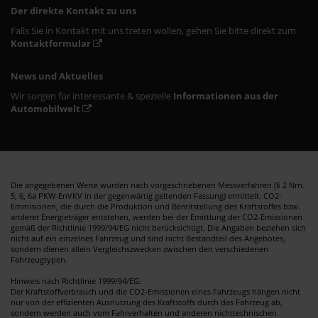
Der direkte Kontakt zu uns
Falls Sie in Kontakt mit uns treten wollen, gehen Sie bitte direkt zum
Kontaktformular
News und Aktuelles
Wir sorgen für interessante & spezielle
Informationen aus der
Automobilwelt
Die angegebenen Werte wurden nach vorgeschriebenen Messverfahren (§ 2 Nrn.
5, 6, 6a PKW-EnVKV in der gegenwärtig geltenden Fassung) ermittelt. CO2-
Emmisionen, die durch die Produktion und Bereitstellung des Kraftstoffes bzw.
anderer Energieträger entstehen, werden bei der Emittlung der CO2-Emissionen
gemäß der Richtlinie 1999/94/EG nicht berücksichtigt. Die Angaben beziehen sich
nicht auf ein einzelnes Fahrzeug und sind nicht Bestandteil des Angebotes,
sondern dienen allein Vergleichszwecken zwischen den verschiedenen
Fahrzeugtypen.
Hinweis nach Richtlinie 1999/94/EG:
Der Kraftstoffverbrauch und die CO2-Emissionen eines Fahrzeugs hängen nicht
nur von der effizienten Ausnutzung des Kraftstoffs durch das Fahrzeug ab,
sondern werden auch vom Fahrverhalten und anderen nichttechnischen