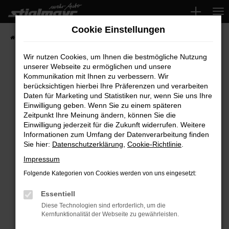
Zum
Hauptinhalt
Cookie Einstellungen
springen
Startseite
Fahrzeuge
Wir nutzen Cookies, um Ihnen die bestmögliche Nutzung
unserer Webseite zu ermöglichen und unsere
Kommunikation mit Ihnen zu verbessern. Wir
Fehler: Network Error
berücksichtigen hierbei Ihre Präferenzen und verarbeiten
Daten für Marketing und Statistiken nur, wenn Sie uns Ihre
Beim Laden ist ein Fehler aufgetreten.
Einwilligung geben. Wenn Sie zu einem späteren
Hier sind ein paar Tipps, die dir helfen können:
Zeitpunkt Ihre Meinung ändern, können Sie die
Einwilligung jederzeit für die Zukunft widerrufen. Weitere
Überprüfe deine Firewall und deine
Informationen zum Umfang der Datenverarbeitung finden
Sie hier:
Datenschutzerklärung
,
Cookie-Richtlinie
.
Internetverbindung.
Laden andere Webseiten, zum Beispiel deine
Impressum
Suchmaschine?
Folgende Kategorien von Cookies werden von uns eingesetzt:
Prüfe deine Browsererweiterungen.
Manche Erweiterungen, wie Werbeblocker,
Essentiell
können das Laden bestimmter Seiten
Diese Technologien sind erforderlich, um die
Kernfunktionalität der Webseite zu gewährleisten.
verhindern. Funktioniert die Seite in einem
anderen Browser oder in einem privaten