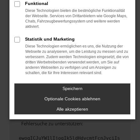
Funktional
Fenster?
Diese Technologien bieten die bestmögliche Funktionalität
Starte dein Gerät neu.
der Webseite. Services von Drittanbietern wie Google Maps,
Chats, Fahrzeugbewertungssystem und weitere werden
Das kann manchmal helfen, vorübergehende
aktiviert.
Probleme zu beheben.
Stelle sicher, dass dein Browser und dein
Statistik und Marketing
Betriebssystem auf dem neuesten Stand
Diese Technologien ermöglichen es uns, die Nutzung der
sind.
Webseite zu analysieren, um die Leistung zu messen und zu
verbessern. Zudem werden Technologien eingesetzt, die von
Veraltete Software birgt nicht nur ein
dritten Werbetreibenden verwendet werden, um Sie auf
Sicherheitsrisiko, sondern kann auch dazu
anderen Webseiten zu verfolgen und um Anzeigen zu
führen, dass bestimmte Funktionen nicht mehr
schalten, die für Ihre Interessen relevant sind.
unterstützt werden.
Wende dich an den Webseitenbetreiber.
Speichern
Wenn du alle oben genannten Schritte versucht
Optionale Cookies ablehnen
hast, kontaktiere uns bitte. Wir werden
versuchen, das Problem zu beheben. Du kannst
Alle akzeptieren
uns diesen Text schicken, um uns bei der
Fehlersuche zu unterstützen:
ewogICJuYW1lIjogIk5ldHdvcmtFcnJvciIs