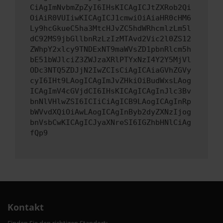
CiAgImNvbmZpZyI6IHsKICAgICJtZXRob2Qi
OiAiR0VUIiwKICAgICJ1cmwiOiAiaHR0cHM6
Ly9hcGkueC5ha3MtcHJvZC5hdWRhcmlzLm5l
dC92MS9jbGllbnRzLzIzMTAvd2Vic2l0ZS12
ZWhpY2xlcy9TNDExNT9maWVsZD1pbnRlcm5h
bE51bWJlciZ3ZWJzaXRlPTYxNzI4Y2Y5MjVl
ODc3NTQ5ZDJjN2IwZCIsCiAgICAiaGVhZGVy
cyI6IHt9LAogICAgImJvZHkiOiBudWxsLAog
ICAgImV4cGVjdCI6IHsKICAgICAgInJlc3Bv
bnNlVHlwZSI6ICIiCiAgICB9LAogICAgInRp
bWVvdXQiOiAwLAogICAgInByb2dyZXNzIjog
bnVsbCwKICAgICJyaXNreSI6IGZhbHNlCiAg
fQp9
Kontakt