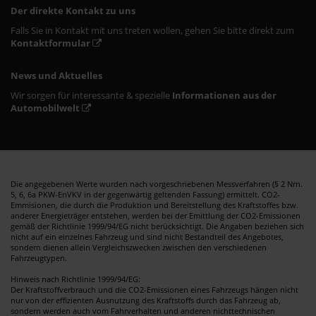
Der direkte Kontakt zu uns
Falls Sie in Kontakt mit uns treten wollen, gehen Sie bitte direkt zum
Kontaktformular
News und Aktuelles
Wir sorgen für interessante & spezielle
Informationen aus der
Automobilwelt
Die angegebenen Werte wurden nach vorgeschriebenen Messverfahren (§ 2 Nrn.
5, 6, 6a PKW-EnVKV in der gegenwärtig geltenden Fassung) ermittelt. CO2-
Emmisionen, die durch die Produktion und Bereitstellung des Kraftstoffes bzw.
anderer Energieträger entstehen, werden bei der Emittlung der CO2-Emissionen
gemäß der Richtlinie 1999/94/EG nicht berücksichtigt. Die Angaben beziehen sich
nicht auf ein einzelnes Fahrzeug und sind nicht Bestandteil des Angebotes,
sondern dienen allein Vergleichszwecken zwischen den verschiedenen
Fahrzeugtypen.
Hinweis nach Richtlinie 1999/94/EG:
Der Kraftstoffverbrauch und die CO2-Emissionen eines Fahrzeugs hängen nicht
nur von der effizienten Ausnutzung des Kraftstoffs durch das Fahrzeug ab,
sondern werden auch vom Fahrverhalten und anderen nichttechnischen