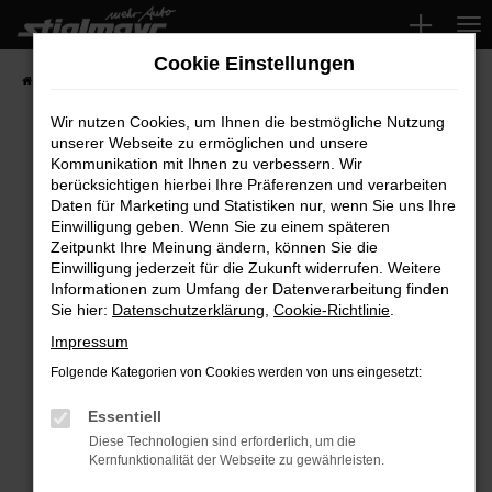
Zum
Hauptinhalt
Cookie Einstellungen
springen
Startseite
Fahrzeuge
Wir nutzen Cookies, um Ihnen die bestmögliche Nutzung
unserer Webseite zu ermöglichen und unsere
Kommunikation mit Ihnen zu verbessern. Wir
Fehler: Network Error
berücksichtigen hierbei Ihre Präferenzen und verarbeiten
Daten für Marketing und Statistiken nur, wenn Sie uns Ihre
Beim Laden ist ein Fehler aufgetreten.
Einwilligung geben. Wenn Sie zu einem späteren
Hier sind ein paar Tipps, die dir helfen können:
Zeitpunkt Ihre Meinung ändern, können Sie die
Einwilligung jederzeit für die Zukunft widerrufen. Weitere
Überprüfe deine Firewall und deine
Informationen zum Umfang der Datenverarbeitung finden
Sie hier:
Datenschutzerklärung
,
Cookie-Richtlinie
.
Internetverbindung.
Laden andere Webseiten, zum Beispiel deine
Impressum
Suchmaschine?
Folgende Kategorien von Cookies werden von uns eingesetzt:
Prüfe deine Browsererweiterungen.
Manche Erweiterungen, wie Werbeblocker,
Essentiell
können das Laden bestimmter Seiten
Diese Technologien sind erforderlich, um die
Kernfunktionalität der Webseite zu gewährleisten.
verhindern. Funktioniert die Seite in einem
anderen Browser oder in einem privaten