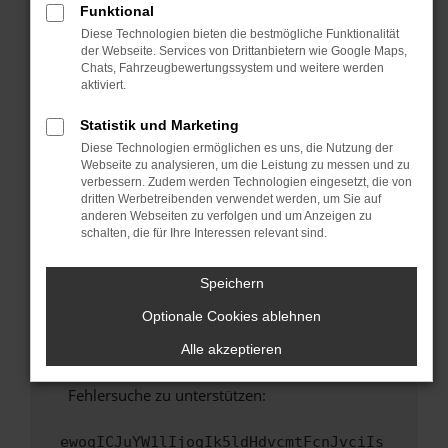
Funktional
Fenster?
Diese Technologien bieten die bestmögliche Funktionalität
Starte dein Gerät neu.
der Webseite. Services von Drittanbietern wie Google Maps,
Chats, Fahrzeugbewertungssystem und weitere werden
Das kann manchmal helfen, vorübergehende
aktiviert.
Probleme zu beheben.
Stelle sicher, dass dein Browser und dein
Statistik und Marketing
Betriebssystem auf dem neuesten Stand
Diese Technologien ermöglichen es uns, die Nutzung der
sind.
Webseite zu analysieren, um die Leistung zu messen und zu
verbessern. Zudem werden Technologien eingesetzt, die von
Veraltete Software birgt nicht nur ein
dritten Werbetreibenden verwendet werden, um Sie auf
Sicherheitsrisiko, sondern kann auch dazu
anderen Webseiten zu verfolgen und um Anzeigen zu
führen, dass bestimmte Funktionen nicht mehr
schalten, die für Ihre Interessen relevant sind.
unterstützt werden.
Wende dich an den Webseitenbetreiber.
Speichern
Wenn du alle oben genannten Schritte versucht
Optionale Cookies ablehnen
hast, kontaktiere uns bitte. Wir werden
versuchen, das Problem zu beheben. Du kannst
Alle akzeptieren
uns diesen Text schicken, um uns bei der
Fehlersuche zu unterstützen:
ewogICJuYW1lIjogIk5ldHdvcmtFcnJvciIs