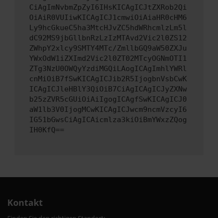
CiAgImNvbmZpZyI6IHsKICAgICJtZXRob2Qi
OiAiR0VUIiwKICAgICJ1cmwiOiAiaHR0cHM6
Ly9hcGkueC5ha3MtcHJvZC5hdWRhcmlzLm5l
dC92MS9jbGllbnRzLzIzMTAvd2Vic2l0ZS12
ZWhpY2xlcy9SMTY4MTc/ZmllbGQ9aW50ZXJu
YWxOdW1iZXImd2Vic2l0ZT02MTcyOGNmOTI1
ZTg3NzU0OWQyYzdiMGQiLAogICAgImhlYWRl
cnMiOiB7fSwKICAgICJib2R5IjogbnVsbCwK
ICAgICJleHBlY3QiOiB7CiAgICAgICJyZXNw
b25zZVR5cGUiOiAiIgogICAgfSwKICAgICJ0
aW1lb3V0IjogMCwKICAgICJwcm9ncmVzcyI6
IG51bGwsCiAgICAicmlza3kiOiBmYWxzZQog
IH0KfQ==
Kontakt