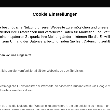
Cookie Einstellungen
ie bestmögliche Nutzung unserer Webseite zu ermöglichen und unsere
hierbei Ihre Präferenzen und verarbeiten Daten für Marketing und Stati
einem späteren Zeitpunkt Ihre Meinung ändern, können Sie die Einwillig
en zum Umfang der Datenverarbeitung finden Sie hier:
Datenschutzerkl
en von uns eingesetzt:
indung.
hine?
rlich, um die Kernfunktionalität der Webseite zu gewährleisten.
aden bestimmter Seiten verhindern. Funktioniert die Seite in e
estmögliche Funktionalität der Webseite. Services von Drittanbietern wie Google 
eitere werden aktiviert.
 zu beheben.
bssystem auf dem neuesten Stand sind.
 es uns, die Nutzung der Webseite zu analysieren, um die Leistung zu messen u
ko, sondern kann auch dazu führen, dass bestimmte Funktionen nic