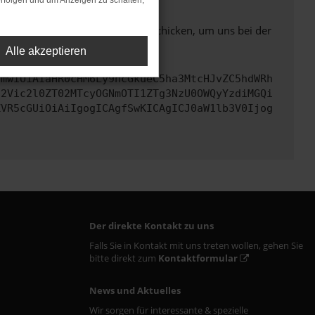
rfolgen und um Anzeigen zu schalten,
ben. Du kannst uns diesen Text schicken, um uns bei der
Alle akzeptieren
cmwiOiAiaHR0cHM6Ly9hcGkueC5ha3MtcHJvZC5hdWRh
d2Vic2l0ZT02MTcyOGNmOTI1ZTg3NzU0OWQyYzdiMGQi
ZVR5cGUiOiAiIgogICAgfSwKICAgICJ0aW1lb3V0Ijog
Der direkte Kontakt zu uns
Falls Sie in Kontakt mit uns treten wollen, gehen Sie
bitte direkt zum
Kontaktformular
News und Aktuelles
Wir sorgen für interessante & spezielle