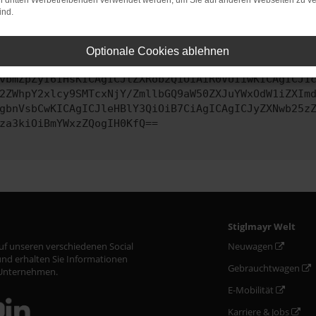
on dritten Werbetreibenden verwendet werden, um Sie auf anderen Webseiten zu ve
ind.
ontaktiere uns bitte. Wir werden versuchen, das Problem zu behe
Optionale Cookies ablehnen
vbmZpZyI6IHsKICAgICJtZXRob2QiOiAiR0VUIiwKICAgICJ1
2ZWhpY2xlcy9SMTcxNjY/ZmllbGQ9aW50ZXJuYWxOdW1iZXIm
gbnVsbCwKICAgICJleHBlY3QiOiB7CiAgICAgICJyZXNwb25z
za3kiOiBmYWxzZQogIH0KfQ==
Stiglmayr Welt
auf unseren verschiedenen Social
Neuwagen
nd erhalten Sie Informationen
Gebrauchtwagen
Unternehmen.
E-Mobilität
Karriere & Jobs