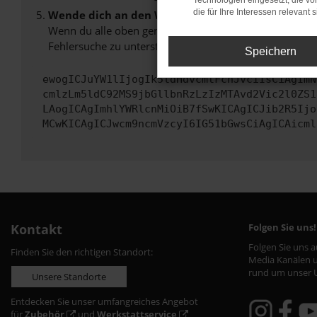
Technologien eingesetzt, die v
die für Ihre Interessen relevant s
Wende dich an den Webseitenbetreiber.
Wenn du alle oben genannten Schritte versucht hast, k
Fehlersuche zu unterstützen:
Speichern
ewogICJuYW1lIjogIk5ldHdvcmtFcnJvciIsCiAgImN
cmlzLm5ldC92MS9jbGllbnRzLzIzMTAvd2Vic2l0ZS1
LAogICAgImhlYWRlcnMiOiB7fSwKICAgICJib2R5Ijo
MCwKICAgICJwcm9ncmVzcyI6IG51bGwsCiAgICAicml
Kontakt
Folgen Sie uns!
Folgen Sie uns 
Finden Sie den richtigen Standort:
Media Kanälen u
rund um unser 
Unsere Standorte
Entdecken Sie unser umfangreiches Angebot
für
Zubehör
und
Werkstattservice