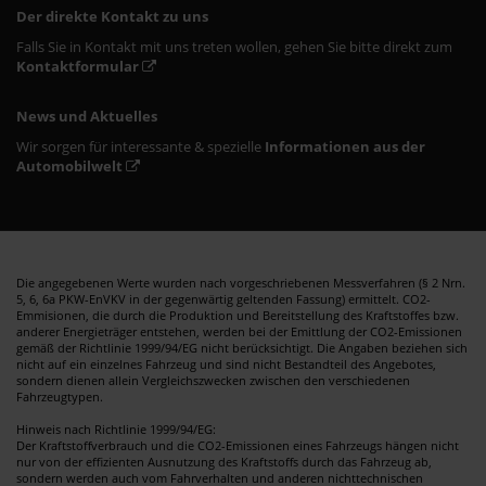
Der direkte Kontakt zu uns
Falls Sie in Kontakt mit uns treten wollen, gehen Sie bitte direkt zum
Kontaktformular
News und Aktuelles
Wir sorgen für interessante & spezielle
Informationen aus der
Automobilwelt
Die angegebenen Werte wurden nach vorgeschriebenen Messverfahren (§ 2 Nrn.
5, 6, 6a PKW-EnVKV in der gegenwärtig geltenden Fassung) ermittelt. CO2-
Emmisionen, die durch die Produktion und Bereitstellung des Kraftstoffes bzw.
anderer Energieträger entstehen, werden bei der Emittlung der CO2-Emissionen
gemäß der Richtlinie 1999/94/EG nicht berücksichtigt. Die Angaben beziehen sich
nicht auf ein einzelnes Fahrzeug und sind nicht Bestandteil des Angebotes,
sondern dienen allein Vergleichszwecken zwischen den verschiedenen
Fahrzeugtypen.
Hinweis nach Richtlinie 1999/94/EG:
Der Kraftstoffverbrauch und die CO2-Emissionen eines Fahrzeugs hängen nicht
nur von der effizienten Ausnutzung des Kraftstoffs durch das Fahrzeug ab,
sondern werden auch vom Fahrverhalten und anderen nichttechnischen