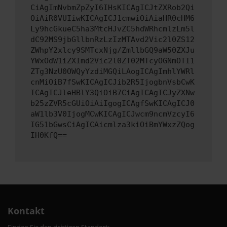
CiAgImNvbmZpZyI6IHsKICAgICJtZXRob2Qi
OiAiR0VUIiwKICAgICJ1cmwiOiAiaHR0cHM6
Ly9hcGkueC5ha3MtcHJvZC5hdWRhcmlzLm5l
dC92MS9jbGllbnRzLzIzMTAvd2Vic2l0ZS12
ZWhpY2xlcy9SMTcxNjg/ZmllbGQ9aW50ZXJu
YWxOdW1iZXImd2Vic2l0ZT02MTcyOGNmOTI1
ZTg3NzU0OWQyYzdiMGQiLAogICAgImhlYWRl
cnMiOiB7fSwKICAgICJib2R5IjogbnVsbCwK
ICAgICJleHBlY3QiOiB7CiAgICAgICJyZXNw
b25zZVR5cGUiOiAiIgogICAgfSwKICAgICJ0
aW1lb3V0IjogMCwKICAgICJwcm9ncmVzcyI6
IG51bGwsCiAgICAicmlza3kiOiBmYWxzZQog
IH0KfQ==
Kontakt