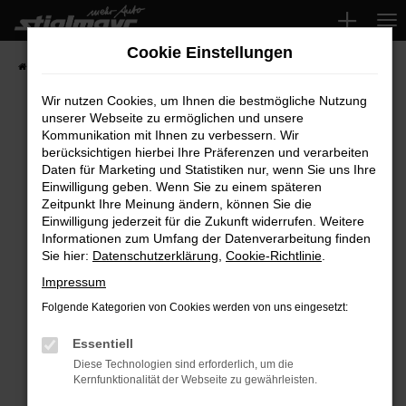
Zum
Hauptinhalt
Cookie Einstellungen
springen
Startseite
Fahrzeuge
Wir nutzen Cookies, um Ihnen die bestmögliche Nutzung
unserer Webseite zu ermöglichen und unsere
Kommunikation mit Ihnen zu verbessern. Wir
Fehler: Network Error
berücksichtigen hierbei Ihre Präferenzen und verarbeiten
Daten für Marketing und Statistiken nur, wenn Sie uns Ihre
Beim Laden ist ein Fehler aufgetreten.
Einwilligung geben. Wenn Sie zu einem späteren
Hier sind ein paar Tipps, die dir helfen können:
Zeitpunkt Ihre Meinung ändern, können Sie die
Einwilligung jederzeit für die Zukunft widerrufen. Weitere
Überprüfe deine Firewall und deine
Informationen zum Umfang der Datenverarbeitung finden
Sie hier:
Datenschutzerklärung
,
Cookie-Richtlinie
.
Internetverbindung.
Laden andere Webseiten, zum Beispiel deine
Impressum
Suchmaschine?
Folgende Kategorien von Cookies werden von uns eingesetzt:
Prüfe deine Browsererweiterungen.
Manche Erweiterungen, wie Werbeblocker,
Essentiell
können das Laden bestimmter Seiten
Diese Technologien sind erforderlich, um die
Kernfunktionalität der Webseite zu gewährleisten.
verhindern. Funktioniert die Seite in einem
anderen Browser oder in einem privaten