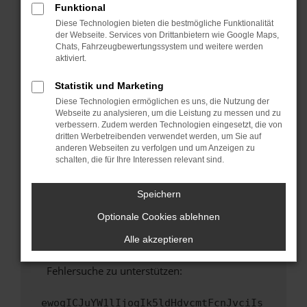
Funktional
Fenster?
Diese Technologien bieten die bestmögliche Funktionalität
Starte dein Gerät neu.
der Webseite. Services von Drittanbietern wie Google Maps,
Chats, Fahrzeugbewertungssystem und weitere werden
Das kann manchmal helfen, vorübergehende
aktiviert.
Probleme zu beheben.
Stelle sicher, dass dein Browser und dein
Statistik und Marketing
Betriebssystem auf dem neuesten Stand
Diese Technologien ermöglichen es uns, die Nutzung der
sind.
Webseite zu analysieren, um die Leistung zu messen und zu
verbessern. Zudem werden Technologien eingesetzt, die von
Veraltete Software birgt nicht nur ein
dritten Werbetreibenden verwendet werden, um Sie auf
Sicherheitsrisiko, sondern kann auch dazu
anderen Webseiten zu verfolgen und um Anzeigen zu
führen, dass bestimmte Funktionen nicht mehr
schalten, die für Ihre Interessen relevant sind.
unterstützt werden.
Wende dich an den Webseitenbetreiber.
Speichern
Wenn du alle oben genannten Schritte versucht
Optionale Cookies ablehnen
hast, kontaktiere uns bitte. Wir werden
versuchen, das Problem zu beheben. Du kannst
Alle akzeptieren
uns diesen Text schicken, um uns bei der
Fehlersuche zu unterstützen:
ewogICJuYW1lIjogIk5ldHdvcmtFcnJvciIs