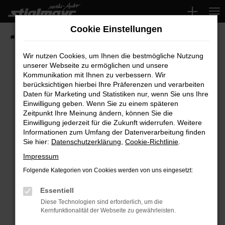
Zum
Hauptinhalt
Cookie Einstellungen
springen
Startseite
Fahrzeuge
Wir nutzen Cookies, um Ihnen die bestmögliche Nutzung
unserer Webseite zu ermöglichen und unsere
Kommunikation mit Ihnen zu verbessern. Wir
Fehler: Network Error
berücksichtigen hierbei Ihre Präferenzen und verarbeiten
Daten für Marketing und Statistiken nur, wenn Sie uns Ihre
Beim Laden ist ein Fehler aufgetreten.
Einwilligung geben. Wenn Sie zu einem späteren
Hier sind ein paar Tipps, die dir helfen können:
Zeitpunkt Ihre Meinung ändern, können Sie die
Einwilligung jederzeit für die Zukunft widerrufen. Weitere
Überprüfe deine Firewall und deine
Informationen zum Umfang der Datenverarbeitung finden
Sie hier:
Datenschutzerklärung
,
Cookie-Richtlinie
.
Internetverbindung.
Laden andere Webseiten, zum Beispiel deine
Impressum
Suchmaschine?
Folgende Kategorien von Cookies werden von uns eingesetzt:
Prüfe deine Browsererweiterungen.
Manche Erweiterungen, wie Werbeblocker,
Essentiell
können das Laden bestimmter Seiten
Diese Technologien sind erforderlich, um die
Kernfunktionalität der Webseite zu gewährleisten.
verhindern. Funktioniert die Seite in einem
anderen Browser oder in einem privaten