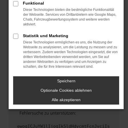
Funktional
Fenster?
Diese Technologien bieten die bestmögliche Funktionalität
Starte dein Gerät neu.
der Webseite. Services von Drittanbietern wie Google Maps,
Chats, Fahrzeugbewertungssystem und weitere werden
Das kann manchmal helfen, vorübergehende
aktiviert.
Probleme zu beheben.
Stelle sicher, dass dein Browser und dein
Statistik und Marketing
Betriebssystem auf dem neuesten Stand
Diese Technologien ermöglichen es uns, die Nutzung der
sind.
Webseite zu analysieren, um die Leistung zu messen und zu
verbessern. Zudem werden Technologien eingesetzt, die von
Veraltete Software birgt nicht nur ein
dritten Werbetreibenden verwendet werden, um Sie auf
Sicherheitsrisiko, sondern kann auch dazu
anderen Webseiten zu verfolgen und um Anzeigen zu
führen, dass bestimmte Funktionen nicht mehr
schalten, die für Ihre Interessen relevant sind.
unterstützt werden.
Wende dich an den Webseitenbetreiber.
Speichern
Wenn du alle oben genannten Schritte versucht
Optionale Cookies ablehnen
hast, kontaktiere uns bitte. Wir werden
versuchen, das Problem zu beheben. Du kannst
Alle akzeptieren
uns diesen Text schicken, um uns bei der
Fehlersuche zu unterstützen:
ewogICJuYW1lIjogIk5ldHdvcmtFcnJvciIs