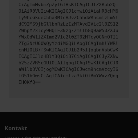
CiAgImNvbmZpZyI6IHsKICAgICJtZXRob2Qi
OiAiR0VUIiwKICAgICJ1cmwiOiAiaHR0cHM6
Ly9hcGkueC5ha3MtcHJvZC5hdWRhcmlzLm5l
dC92MS9jbGllbnRzLzIzMTAvd2Vic2l0ZS12
ZWhpY2xlcy9HQTE3Nzg/ZmllbGQ9aW50ZXJu
YWxOdW1iZXImd2Vic2l0ZT02MTcyOGNmOTI1
ZTg3NzU0OWQyYzdiMGQiLAogICAgImhlYWRl
cnMiOiB7fSwKICAgICJib2R5IjogbnVsbCwK
ICAgICJleHBlY3QiOiB7CiAgICAgICJyZXNw
b25zZVR5cGUiOiAiIgogICAgfSwKICAgICJ0
aW1lb3V0IjogMCwKICAgICJwcm9ncmVzcyI6
IG51bGwsCiAgICAicmlza3kiOiBmYWxzZQog
IH0KfQ==
Kontakt