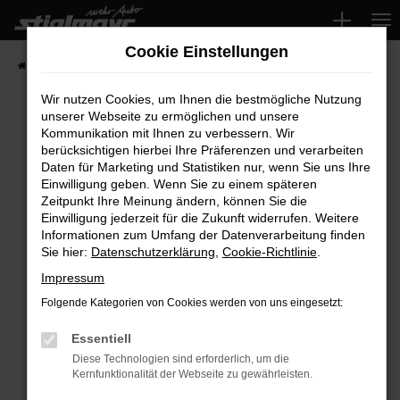
Zum
Hauptinhalt
Cookie Einstellungen
springen
Startseite
Fahrzeuge
Wir nutzen Cookies, um Ihnen die bestmögliche Nutzung
unserer Webseite zu ermöglichen und unsere
Kommunikation mit Ihnen zu verbessern. Wir
Fehler: Network Error
berücksichtigen hierbei Ihre Präferenzen und verarbeiten
Daten für Marketing und Statistiken nur, wenn Sie uns Ihre
Beim Laden ist ein Fehler aufgetreten.
Einwilligung geben. Wenn Sie zu einem späteren
Hier sind ein paar Tipps, die dir helfen können:
Zeitpunkt Ihre Meinung ändern, können Sie die
Einwilligung jederzeit für die Zukunft widerrufen. Weitere
Überprüfe deine Firewall und deine
Informationen zum Umfang der Datenverarbeitung finden
Sie hier:
Datenschutzerklärung
,
Cookie-Richtlinie
.
Internetverbindung.
Laden andere Webseiten, zum Beispiel deine
Impressum
Suchmaschine?
Folgende Kategorien von Cookies werden von uns eingesetzt:
Prüfe deine Browsererweiterungen.
Manche Erweiterungen, wie Werbeblocker,
Essentiell
können das Laden bestimmter Seiten
Diese Technologien sind erforderlich, um die
Kernfunktionalität der Webseite zu gewährleisten.
verhindern. Funktioniert die Seite in einem
anderen Browser oder in einem privaten