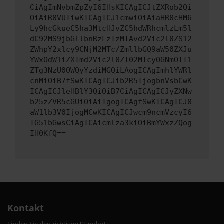
CiAgImNvbmZpZyI6IHsKICAgICJtZXRob2Qi
OiAiR0VUIiwKICAgICJ1cmwiOiAiaHR0cHM6
Ly9hcGkueC5ha3MtcHJvZC5hdWRhcmlzLm5l
dC92MS9jbGllbnRzLzIzMTAvd2Vic2l0ZS12
ZWhpY2xlcy9CNjM2MTc/ZmllbGQ9aW50ZXJu
YWxOdW1iZXImd2Vic2l0ZT02MTcyOGNmOTI1
ZTg3NzU0OWQyYzdiMGQiLAogICAgImhlYWRl
cnMiOiB7fSwKICAgICJib2R5IjogbnVsbCwK
ICAgICJleHBlY3QiOiB7CiAgICAgICJyZXNw
b25zZVR5cGUiOiAiIgogICAgfSwKICAgICJ0
aW1lb3V0IjogMCwKICAgICJwcm9ncmVzcyI6
IG51bGwsCiAgICAicmlza3kiOiBmYWxzZQog
IH0KfQ==
Kontakt