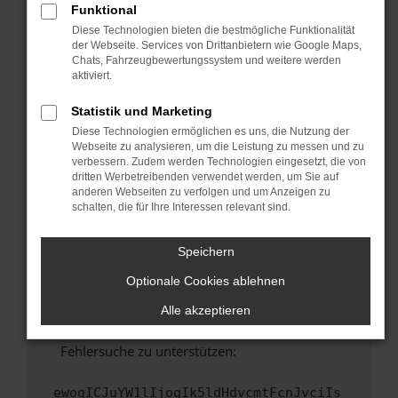
Funktional
Fenster?
Diese Technologien bieten die bestmögliche Funktionalität
Starte dein Gerät neu.
der Webseite. Services von Drittanbietern wie Google Maps,
Chats, Fahrzeugbewertungssystem und weitere werden
Das kann manchmal helfen, vorübergehende
aktiviert.
Probleme zu beheben.
Stelle sicher, dass dein Browser und dein
Statistik und Marketing
Betriebssystem auf dem neuesten Stand
Diese Technologien ermöglichen es uns, die Nutzung der
sind.
Webseite zu analysieren, um die Leistung zu messen und zu
verbessern. Zudem werden Technologien eingesetzt, die von
Veraltete Software birgt nicht nur ein
dritten Werbetreibenden verwendet werden, um Sie auf
Sicherheitsrisiko, sondern kann auch dazu
anderen Webseiten zu verfolgen und um Anzeigen zu
führen, dass bestimmte Funktionen nicht mehr
schalten, die für Ihre Interessen relevant sind.
unterstützt werden.
Wende dich an den Webseitenbetreiber.
Speichern
Wenn du alle oben genannten Schritte versucht
Optionale Cookies ablehnen
hast, kontaktiere uns bitte. Wir werden
versuchen, das Problem zu beheben. Du kannst
Alle akzeptieren
uns diesen Text schicken, um uns bei der
Fehlersuche zu unterstützen:
ewogICJuYW1lIjogIk5ldHdvcmtFcnJvciIs